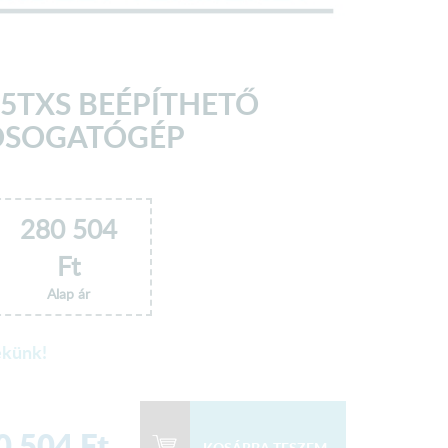
5TXS BEÉPÍTHETŐ
SOGATÓGÉP
280 504
Ft
Alap ár
ekünk!
0 504
Ft