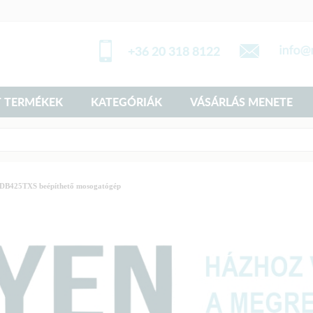
+36 20 318 8122
 TERMÉKEK
KATEGÓRIÁK
VÁSÁRLÁS MENETE
DB425TXS beépíthető mosogatógép