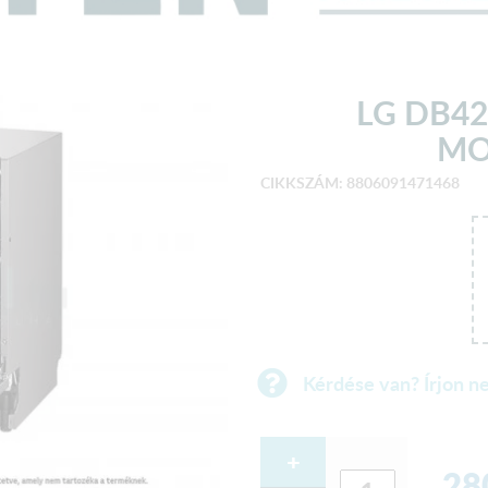
LG DB42
MO
CIKKSZÁM: 8806091471468
Kérdése van? Írjon n
+
28