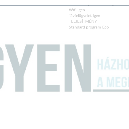
Smart Diagnosis - Öndiagnosztika
Wifi Igen
Távfelügyelet Igen
TELJESÍTMÉNY
Standard program Eco
Eco program hossza (óra:perc) 3:
Eco program energiafogyasztása /
Zajszint (dB(A)) 43
Energiaosztály D (A - G skálán)
Eco program vízfelhasználása cikl
Expressz program hossza (perc) 3
Turbó program hossza (perc) 59
TOVÁBBI JELLEMZŐK
Szennyeződésérzékelő szenzor Ig
Vízlágyítás Igen
Szórókarok száma 3 (legfelső, felső
Aqua-Stop (elárasztás elleni védel
Automatikus ajtónyitás Igen
Maradékidő kijelzés Igen
Sóhiány jelzése Igen
Öblítőszerhiány jelzése Igen
Folyamatjelző Nem