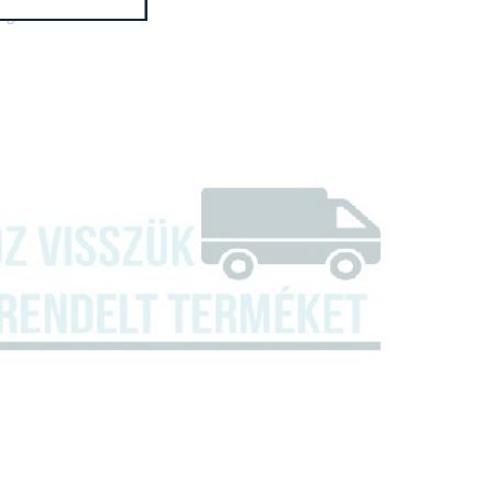
 Igen
13
 100 ciklus (kwh) 85
usonként (ℓ) 9.5
8
en
, alsó)
em) Igen