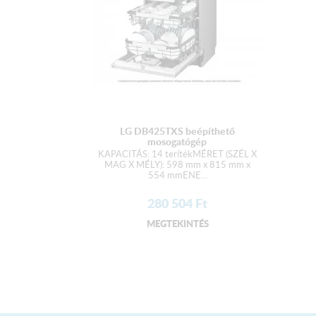
LG DB425TXS beépíthető
mosogatógép
KAPACITÁS: 14 terítékMÉRET (SZÉL X
MAG X MÉLY): 598 mm x 815 mm x
554 mmENE...
280 504
Ft
MEGTEKINTÉS