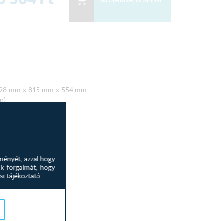
598 mm x 815 mm x 554 mm
n)
tógép
r
rok Igen
ményét, azzal hogy
nk forgalmát, hogy
si tájékoztató