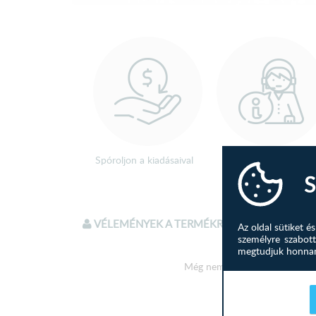
Spóroljon a kiadásaival
Kérjen információt
kollegánktól!
S
VÉLEMÉNYEK A TERMÉKRŐL
Az oldal sütiket 
személyre szabott
megtudjuk honnan 
Még nem írtak véleményt a te