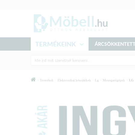
TERMÉKEINK
ÁRCSÖKKENTETT
>
>
>
>
>
Termékek
Elektronikai készülékek
Lg
Mosogatógépek
LG 