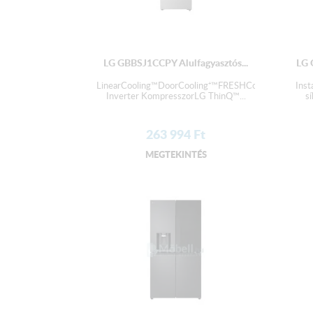
LG GBBSJ1CCPY Alulfagyasztós...
LG 
LinearCooling™DoorCooling⁺™FRESHConverter+™Sm
Ins
Inverter KompresszorLG ThinQ™...
s
263 994
Ft
MEGTEKINTÉS