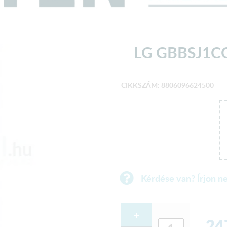
LG GBBSJ1C
CIKKSZÁM: 8806096624500
Kérdése van? Írjon n
+
24