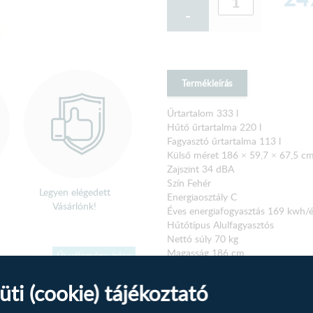
-
Termékleírás
Űrtartalom 333 l
Hűtő űrtartalma 220 l
Fagyasztó űrtartalma 113 l
Külső méret 186 × 59,7 × 67,5 c
Zajszint 34 dBA
Szín Fehér
Legyen elégedett
Energiaosztály C
Vásárlónk!
Éves energiafogyasztás 169 kwh/
Hűtőtípus Alulfagyasztós
Nettó súly 70 kg
Magasság 186 cm
Új vélemény írása
Szélesség 59,7 cm
Mélység 67,5 cm
üti (cookie) tájékoztató
rmékhez.