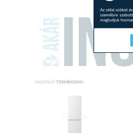
Az oldal sütiket 
személyre szabott
megtudjuk honnan 
TERMÉKEINK
HASONLÓ
>