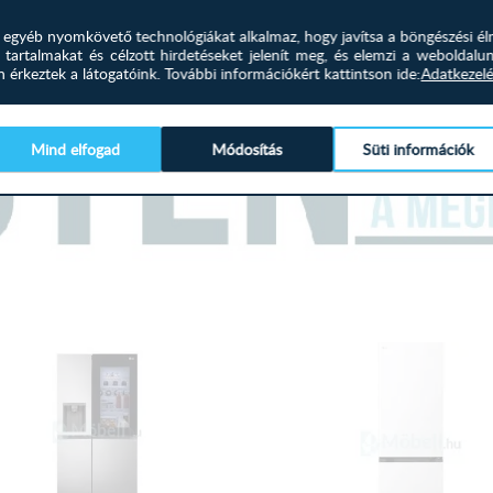
és egyéb nyomkövető technológiákat alkalmaz, hogy javítsa a böngészési él
 tartalmakat és célzott hirdetéseket jelenít meg, és elemzi a weboldalu
érkeztek a látogatóink.
További információkért kattintson ide:
Adatkezelé
Mind elfogad
Módosítás
Süti információk