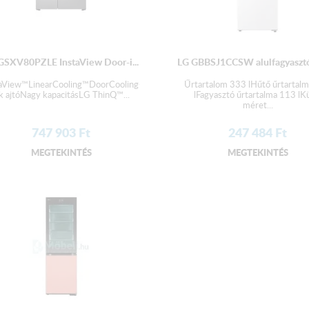
GSXV80PZLE InstaView Door-i...
LG GBBSJ1CCSW alulfagyasztó
art
taView™LinearCooling™DoorCooling+™Teljesen
Űrtartalom 333 lHűtő űrtartal
ík ajtóNagy kapacitásLG ThinQ™...
lFagyasztó űrtartalma 113 lK
méret...
747 903
Ft
247 484
Ft
MEGTEKINTÉS
MEGTEKINTÉS