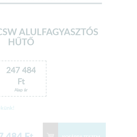
CSW ALULFAGYASZTÓS
HŰTŐ
247 484
Ft
Alap ár
ekünk!
7 484
Ft