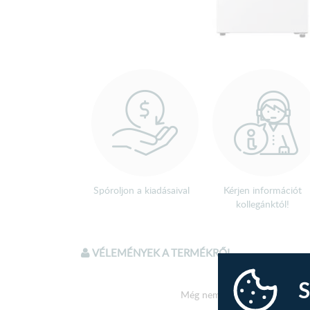
Spóroljon a kiadásaival
Kérjen információt
kollegánktól!
VÉLEMÉNYEK A TERMÉKRŐL
S
Még nem írtak véleményt a te