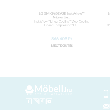
LG GMK960EV2E InstaView™
L
Négyajtós...
InstaView™LinearCooling™DoorCooling⁺™UVnano™Inv
Linear Compressor™LG...
3
866 609
Ft
MEGTEKINTÉS