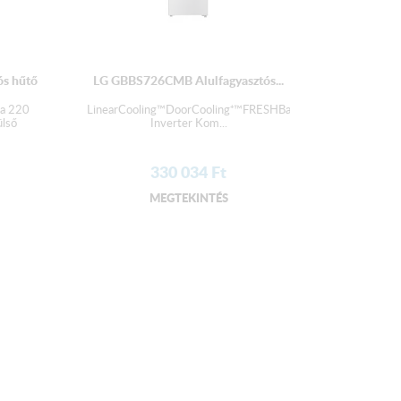
s hűtő
LG GBBS726CMB Alulfagyasztós...
ma 220
LinearCooling™DoorCooling⁺™FRESHBalancer™FRESHConve
ülső
Inverter Kom...
330 034
Ft
MEGTEKINTÉS