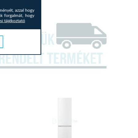
ményét, azzal hogy
nk forgalmát, hogy
si tájékoztató