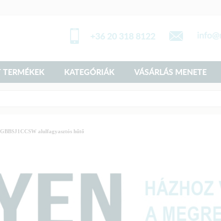
+36 20 318 8122
 TERMÉKEK
KATEGÓRIÁK
VÁSÁRLÁS MENETE
GBBSJ1CCSW alulfagyasztós hűtő