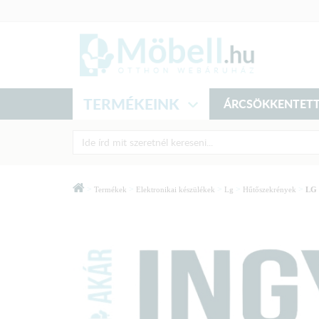
TERMÉKEINK
ÁRCSÖKKENTETT
>
>
>
>
>
Termékek
Elektronikai készülékek
Lg
Hűtőszekrények
LG 