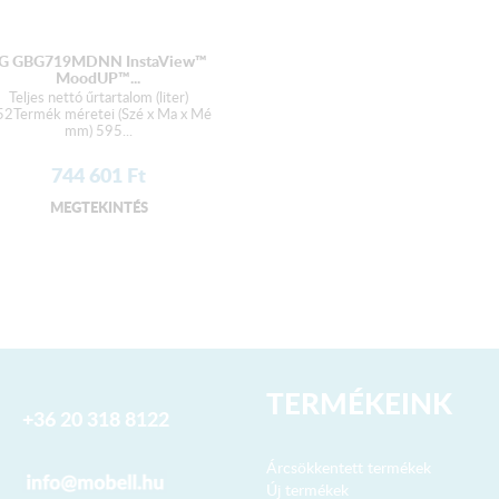
G GBG719MDNN InstaView™
MoodUP™...
erter
Teljes nettó űrtartalom (liter)
52Termék méretei (Szé x Ma x Mé
mm) 595...
744 601
Ft
MEGTEKINTÉS
TERMÉKEINK
+36 20 318 8122
Árcsökkentett termékek
Új termékek