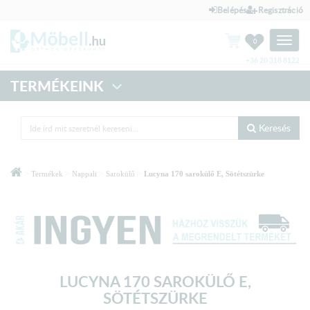
Belépés
Regisztráció
Toggle
0
naviga
+36 20 318 8122
TERMÉKEINK
Keresés
>
>
>
>
Termékek
Nappali
Sarokülő
Lucyna 170 sarokülő E, Sötétszürke
LUCYNA 170 SAROKÜLŐ E,
SÖTÉTSZÜRKE