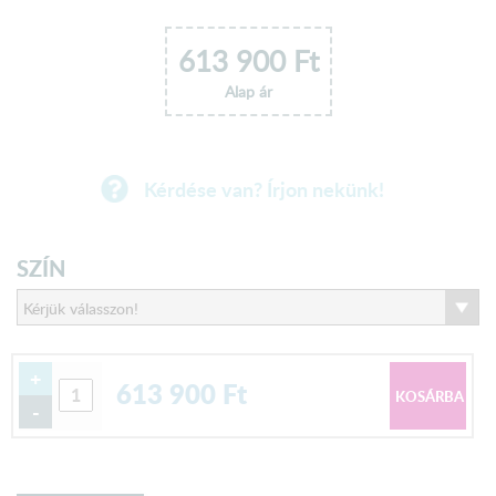
613 900
Ft
Alap ár
Kérdése van? Írjon nekünk!
SZÍN
+
613 900
Ft
-