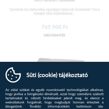
Dora U sarokülő F, Bársonykék
Szeretné ha otthonába egységes bútorok lennének? Ha a
kanapé nem különbözne...
765 900
Ft
MEGTEKINTÉS
Süti (cookie) tájékoztató
Az oldal sütiket és egyéb nyomkövető technológiákat alkalmaz,
hogy javítsa a böngészési élményét, azzal hogy személyre szabott
tartalmakat és célzott hirdetéseket jelenít meg, és elemzi a
weboldalunk forgalmát, hogy megtudjuk honnan érkeztek a
Latina sarokülő E, Füstbarna
látogatóink.
További információkért kattintson ide: