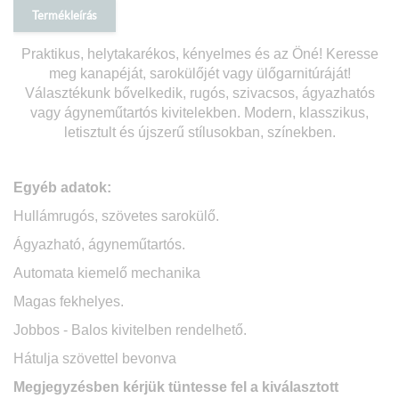
Termékleírás
Praktikus, helytakarékos, kényelmes és az Öné! Keresse
meg kanapéját, sarokülőjét vagy ülőgarnitúráját!
Választékunk bővelkedik, rugós, szivacsos, ágyazhatós
vagy ágyneműtartós kivitelekben. Modern, klasszikus,
letisztult és újszerű stílusokban, színekben.
Egyéb adatok:
Hullámrugós, szövetes sarokülő.
Ágyazható, ágyneműtartós.
Automata kiemelő mechanika
Magas fekhelyes.
Jobbos - Balos kivitelben rendelhető.
Hátulja szövettel bevonva
Megjegyzésben kérjük tüntesse fel a kiválasztott