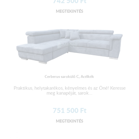
742 500
Ft
MEGTEKINTÉS
Cerberus sarokülő C, Acélkék
Praktikus, helytakarékos, kényelmes és az Öné! Keresse
meg kanapéját, sarok...
751 500
Ft
MEGTEKINTÉS