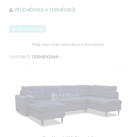
kivitelt!
VÉLEMÉNYEK A TERMÉKRŐL
Válaszható színek:
Új vélemény írása
Sötétszürke szövet
Még nem írtak véleményt a termékhez.
Méretek:
TERMÉKEINK
HASONLÓ
>
Külső méret: 228 x 156 cm
Fekvőfelület: 200 x 140 cm
Ülőmagasság: 48 cm
Ülőmélység (párnával): 55 cm
Magasság: 90 cm
A terméket elemekre bontva, csomagolva szállítjuk!