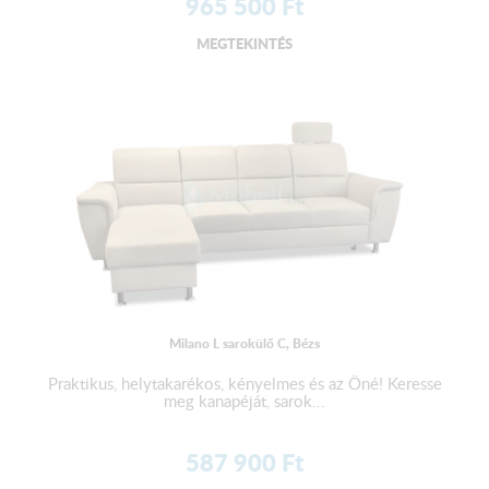
965 500
Ft
MEGTEKINTÉS
Milano L sarokülő C, Bézs
Praktikus, helytakarékos, kényelmes és az Öné! Keresse
meg kanapéját, sarok...
587 900
Ft