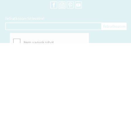
Feliratkozom hírlevélre!
+36 20 318 8122
Kártyás fizetés szolgáltatója:
Elfogadott kártyák:
TERMÉKEINK