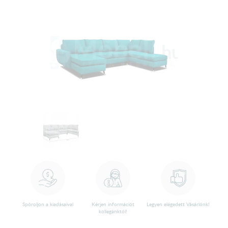
Spóroljon a kiadásaival
Kérjen információt
Legyen elégedett Vásárlónk!
kollegánktól!