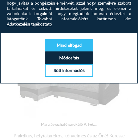
hogy javítsa a böngészési élményét, azzal hogy személyre szabott
Praktikus, helytakarékos, kényelmes és az Öné! Keresse
tartalmakat és célzott hirdetéseket jelenít meg, és elemzi a
meg kanapéját, sarok...
weboldalunk forgalmát, hogy megtudjuk honnan érkeztek a
látogatóink.
További információkért kattintson ide:
Adatkezelési tájékoztató
529 900
Ft
MEGTEKINTÉS
Mind elfogad
Módosítás
Süti információk
Mara ágyazható sarokülő A, Fek...
Praktikus, helytakarékos, kényelmes és az Öné! Keresse