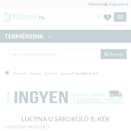
Belépés
Regisztráció
Toggle
0
naviga
+36 20 318 8122
TERMÉKEINK
Keresés
>
>
>
>
Termékek
Nappali
Sarokülő
Lucyna U sarokülő B, Kék
LUCYNA U SAROKÜLŐ B, KÉK
CIKKSZÁM: ML0026872