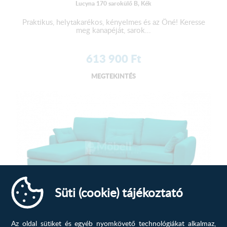
Lucyna 170 sarokülő B, Kék
Praktikus, helytakarékos, kényelmes és az Öné! Keresse
meg kanapéját, sarok...
613 900
Ft
MEGTEKINTÉS
Süti (cookie) tájékoztató
Lucyna 156 sarokülő B, Kék
Az oldal sütiket és egyéb nyomkövető technológiákat alkalmaz,