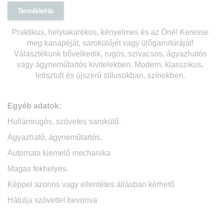
Termékleírás
Praktikus, helytakarékos, kényelmes és az Öné! Keresse
meg kanapéját, sarokülőjét vagy ülőgarnitúráját!
Választékunk bővelkedik, rugós, szivacsos, ágyazhatós
vagy ágyneműtartós kivitelekben. Modern, klasszikus,
letisztult és újszerű stílusokban, színekben.
Egyéb adatok:
Hullámrugós, szövetes sarokülő.
Ágyazható, ágyneműtartós.
Automata kiemelő mechanika
Magas fekhelyes.
Képpel azonos vagy ellentétes állásban kérhető
Hátulja szövettel bevonva