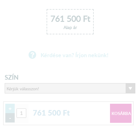
761 500
Ft
Alap ár
Kérdése van? Írjon nekünk!
SZÍN
+
761 500
Ft
-