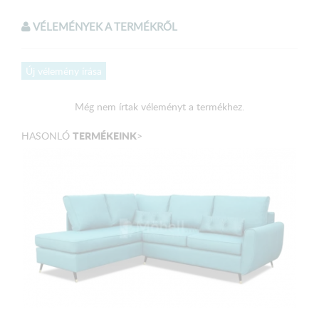
Válaszható színek:
VÉLEMÉNYEK A TERMÉKRŐL
Kék szövet
Új vélemény írása
Méretek:
Külső méret: 284 x 200 cm
Még nem írtak véleményt a termékhez.
Fekvőfelület: 240 x 140 cm
TERMÉKEINK
HASONLÓ
>
Ülőmagasság: 48 cm
Ülőmélység (párnával): 55 cm
Magasság: 90 cm
A terméket elemekre bontva, csomagolva szállítjuk!