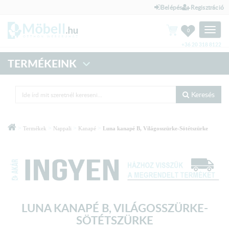
Belépés
Regisztráció
Toggle
0
naviga
+36 20 318 8122
TERMÉKEINK
Keresés
>
>
>
>
Termékek
Nappali
Kanapé
Luna kanapé B, Világosszürke-Sötétszürke
LUNA KANAPÉ B, VILÁGOSSZÜRKE-
SÖTÉTSZÜRKE