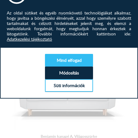
Mara 3-as Kanapé B, Barna-Bézs
Az oldal sütiket és egyéb nyomkövető technológiákat alkalmaz,
Praktikus, helytakarékos, kényelmes és az Öné! Keresse
hogy javítsa a böngészési élményét, azzal hogy személyre szabott
meg kanapéját nálunk!...
tartalmakat és célzott hirdetéseket jelenít meg, és elemzi a
weboldalunk forgalmát, hogy megtudjuk honnan érkeztek a
látogatóink.
További információkért kattintson ide:
382 500
Ft
Adatkezelési tájékoztató
MEGTEKINTÉS
Mind elfogad
Módosítás
Süti információk
Beniamin kanapé A, Világosszürke