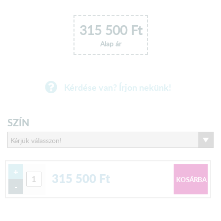
315 500
Ft
Alap ár
Kérdése van? Írjon nekünk!
SZÍN
+
315 500
Ft
-