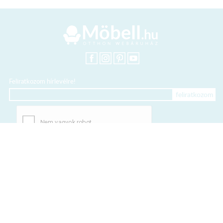
Feliratkozom hírlevélre!
+36 20 318 8122
Kártyás fizetés szolgáltatója:
Elfogadott kártyák: