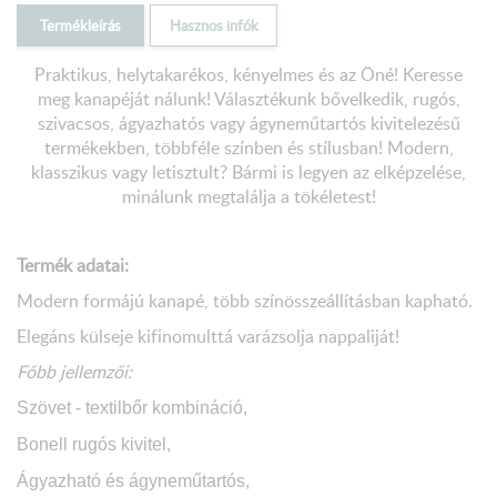
Termékleírás
Hasznos infók
Praktikus, helytakarékos, kényelmes és az Öné! Keresse
meg kanapéját nálunk! Választékunk bővelkedik, rugós,
szivacsos, ágyazhatós vagy ágyneműtartós kivitelezésű
termékekben, többféle színben és stílusban! Modern,
klasszikus vagy letisztult? Bármi is legyen az elképzelése,
minálunk megtalálja a tökéletest!
Termék adatai:
Modern formájú kanapé, több
színösszeállításban kapható.
Elegáns külseje kifinomulttá
varázsolja nappaliját!
Főbb jellemzői:
Szövet - textilbőr kombináció,
Bonell rugós kivitel,
Ágyazható és ágyneműtartós,