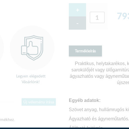
+
79
-
Termékleírás
Praktikus, helytakarékos,
sarokülőjét vagy ülőgarnitúr
Legyen elégedett
ágyazhatós vagy ágyneműtartó
Vásárlónk!
újsze
Egyéb adatok:
Új vélemény írása
Szövet anyag, hullámrugós kiv
Ágyazható és ágyneműtartós
rmékhez.
Állítható fejtámla.