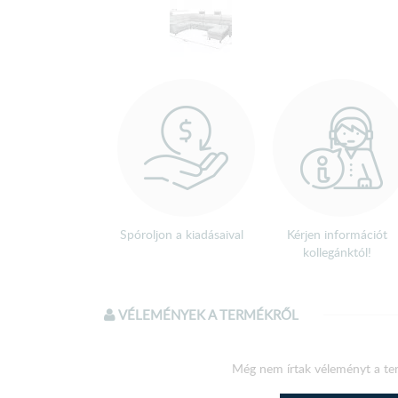
Spóroljon a kiadásaival
Kérjen információt
kollegánktól!
VÉLEMÉNYEK A TERMÉKRŐL
Még nem írtak véleményt a te