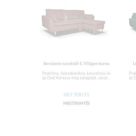
Beniamin sarokülő E, Világos barna
L
Praktikus, helytakarékos, kényelmes és
Pra
az Öné! Keresse meg kanapéját, sarok...
az Ö
487 900
Ft
MEGTEKINTÉS