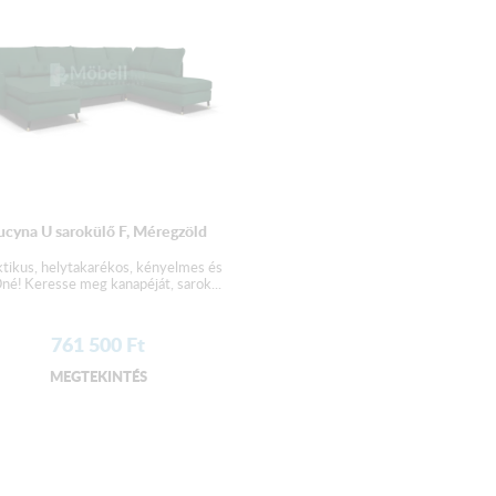
ucyna U sarokülő F, Méregzöld
ktikus, helytakarékos, kényelmes és
né! Keresse meg kanapéját, sarok...
761 500
Ft
MEGTEKINTÉS