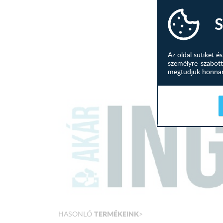
S
Az oldal sütiket 
személyre szabott
megtudjuk honnan 
TERMÉKEINK
HASONLÓ
>