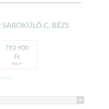
 SAROKÜLŐ C, BÉZS
793 900
Ft
Alap ár
ekünk!