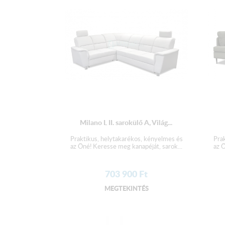
Milano L II. sarokülő A, Világ...
Praktikus, helytakarékos, kényelmes és
Pra
az Öné! Keresse meg kanapéját, sarok...
az Ö
703 900
Ft
MEGTEKINTÉS