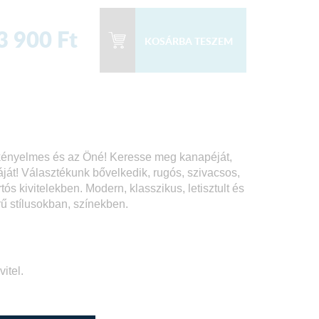
3 900
Ft
 kényelmes és az Öné! Keresse meg kanapéját,
áját! Választékunk bővelkedik, rugós, szivacsos,
s kivitelekben. Modern, klasszikus, letisztult és
rű stílusokban, színekben.
itel.
.