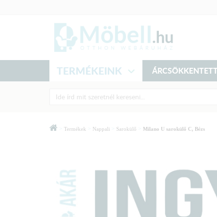
TERMÉKEINK
ÁRCSÖKKENTETT
>
>
>
>
Termékek
Nappali
Sarokülő
Milano U sarokülő C, Bézs