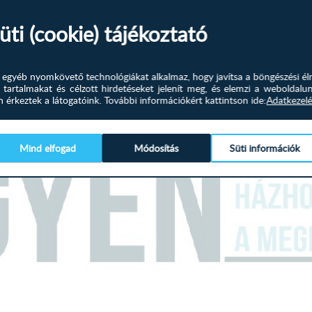
Magas fekhelyes.
üti (cookie) tájékoztató
Hátulja szövettel bevonva
Képpel azonos vagy ellentétes
és egyéb nyomkövető technológiákat alkalmaz, hogy javítsa a böngészési él
Megjegyzésben kérjük tüntess
 tartalmakat és célzott hirdetéseket jelenít meg, és elemzi a weboldalu
érkeztek a látogatóink.
További információkért kattintson ide:
Adatkezelé
Válaszható színek:
Mind elfogad
Módosítás
Süti információk
Bézs szövet
Méretek:
Külső méret: 320 x 217 x 162
Fekvőfelület: 259 x 117
Ülőmagasság: 43 
Beülőmélység: 52 
Magasság: 106 