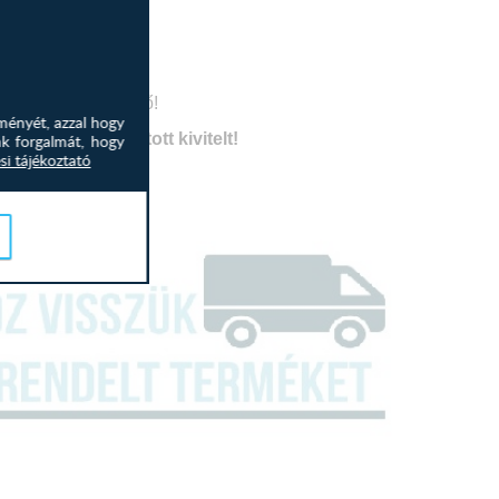
 kivitelben kérhető!
ményét, azzal hogy
e fel a kiválasztott kivitelt!
nk forgalmát, hogy
si tájékoztató
 cm
 cm
cm
cm
cm