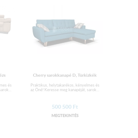
csomagolva szállítjuk!
ézs
Cherry sarokkanapé D, Türkizkék
lmes és
Praktikus, helytakarékos, kényelmes és
arok...
az Öné! Keresse meg kanapéját, sarok...
500 500
Ft
MEGTEKINTÉS