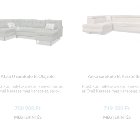
A terméket elemekre bontva, 
Atala U sarokülő B, Olajzöld
Anka sarokülő B, Pasztellb
ktikus, helytakarékos, kényelmes és
Praktikus, helytakarékos, kénye
né! Keresse meg kanapéját, sarok...
az Öné! Keresse meg kanapéját, s
700 900
Ft
719 500
Ft
MEGTEKINTÉS
MEGTEKINTÉS