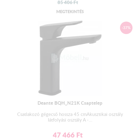
85 406
Ft
MEGTEKINTÉS
-37%
Deante BQH_N21K Csaptelep
Csatlakozó gégecső hossza 45 cmAkusztikai osztály
Iátfolyási osztály A -...
47 466
Ft