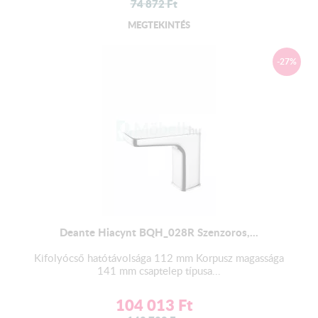
74 872
Ft
MEGTEKINTÉS
-27%
Deante Hiacynt BQH_028R Szenzoros,...
Kifolyócső hatótávolsága 112 mm Korpusz magassága
141 mm csaptelep típusa...
104 013
Ft