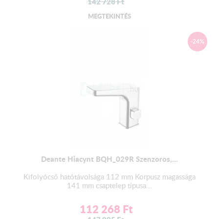
142 728
Ft
MEGTEKINTÉS
-24%
Deante Hiacynt BQH_029R Szenzoros,...
Kifolyócső hatótávolsága 112 mm Korpusz magassága
141 mm csaptelep típusa...
112 268
Ft