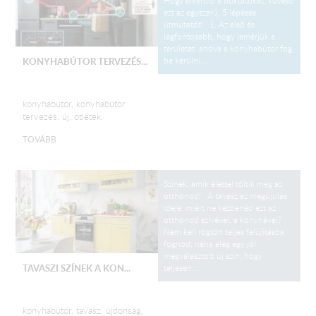
Hogy elkerüld a buktatókat, kövesd
ezt az egyszerű, 5 lépéses
útmutatót! 1. Az első és
legfontosabb, hogy lemérjük a
területet, ahova a konyhabútor fog
be kerülni....
KONYHABÚTOR TERVEZÉS...
konyhabútor, konyhabútor
tervezés, új, ötletek,
TOVÁBB
Színek, amik élettel töltik meg az
otthonod! A tavasz az megújulás
ideje, miért ne kezdenéd ezt az
otthonod szívével, a konyhával?
Nem kell rögtön teljes felújításba
fognod; néha elég egy jól
megválasztott új szín, hogy
teljesen...
TAVASZI SZÍNEK A KON...
konyhabútor, tavasz, újdonság,