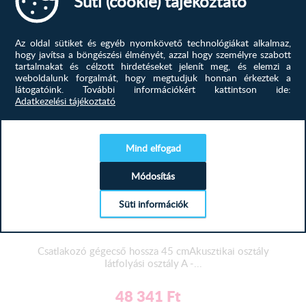
Süti (cookie) tájékoztató
74 278
Ft
MEGTEKINTÉS
Az oldal sütiket és egyéb nyomkövető technológiákat alkalmaz,
hogy javítsa a böngészési élményét, azzal hogy személyre szabott
-43%
tartalmakat és célzott hirdetéseket jelenít meg, és elemzi a
weboldalunk forgalmát, hogy megtudjuk honnan érkeztek a
látogatóink.
További információkért kattintson ide:
Adatkezelési tájékoztató
Mind elfogad
Módosítás
Süti információk
Deante BQA_N21K Magasított mosdó...
Csatlakozó gégecső hossza 45 cmAkusztikai osztály
Iátfolyási osztály A -...
48 341
Ft