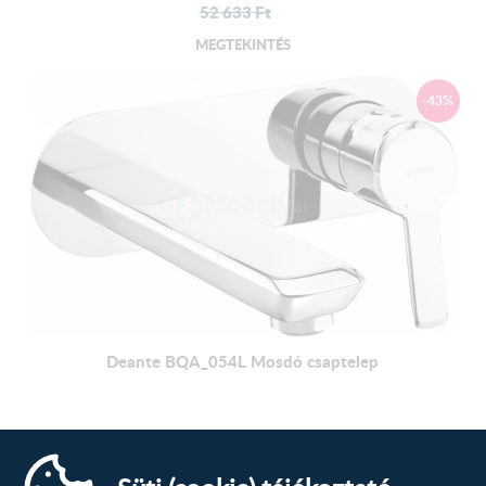
52 633
Ft
MEGTEKINTÉS
-43%
Deante BQA_054L Mosdó csaptelep
42 529
Ft