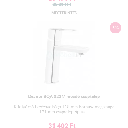
23 014
Ft
MEGTEKINTÉS
-36%
Deante BQA 021M mosdó csaptelep
Kifolyócső hatótávolsága 118 mm Korpusz magassága
171 mm csaptelep típusa...
31 402
Ft