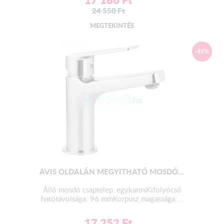
24 550
Ft
MEGTEKINTÉS
-49%
AVIS OLDALÁN MEGYITHATÓ MOSDÓ...
Álló mosdó csaptelep, egykarosKifolyócső
hatótávolsága: 96 mmKorpusz magassága:...
17 252
Ft