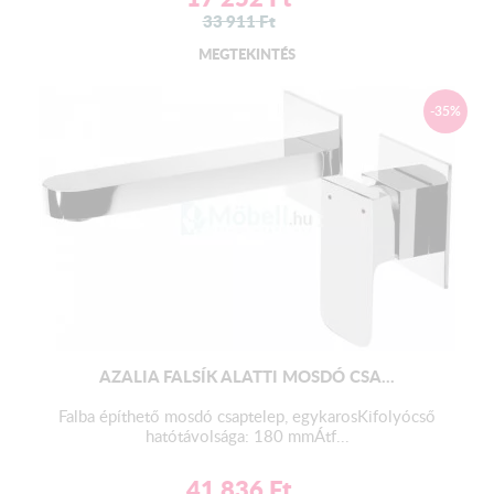
33 911
Ft
MEGTEKINTÉS
-35%
AZALIA FALSÍK ALATTI MOSDÓ CSA...
Falba építhető mosdó csaptelep, egykarosKifolyócső
hatótávolsága: 180 mmÁtf...
41 836
Ft