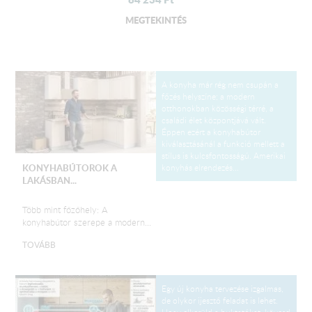
MEGTEKINTÉS
A konyha már rég nem csupán a
főzés helyszíne; a modern
otthonokban közösségi térré, a
családi élet központjává vált.
Éppen ezért a konyhabútor
kiválasztásánál a funkció mellett a
stílus is kulcsfontosságú. Amerikai
konyhás elrendezés...
KONYHABÚTOROK A
LAKÁSBAN...
Több mint főzőhely: A
konyhabútor szerepe a modern...
TOVÁBB
Egy új konyha tervezése izgalmas,
de olykor ijesztő feladat is lehet.