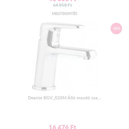
64 058
Ft
MEGTEKINTÉS
-28%
Deante BGV_020M Álló mosdó csa...
16 476
Ft