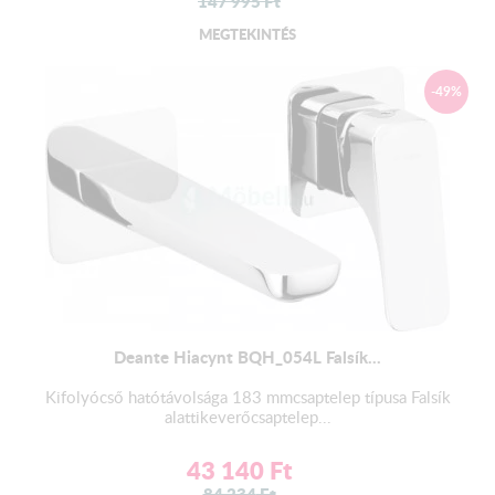
147 995
Ft
MEGTEKINTÉS
-49%
Deante Hiacynt BQH_054L Falsík...
Kifolyócső hatótávolsága 183 mmcsaptelep típusa Falsík
alattikeverőcsaptelep...
43 140
Ft
84 234
Ft