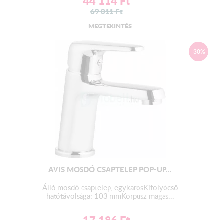
44 114
Ft
69 011
Ft
MEGTEKINTÉS
-30%
AVIS MOSDÓ CSAPTELEP POP-UP...
Álló mosdó csaptelep, egykarosKifolyócső
hatótávolsága: 103 mmKorpusz magas...
17 186
Ft