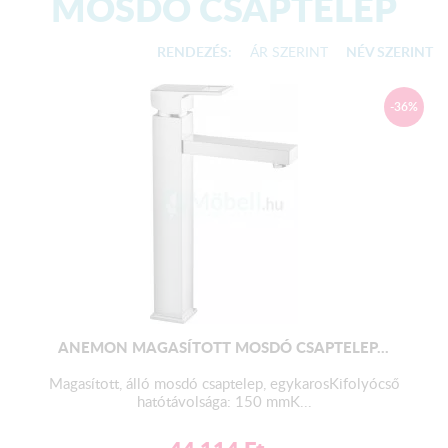
MOSDÓ CSAPTELEP
RENDEZÉS:
ÁR SZERINT
NÉV SZERINT
-36%
ANEMON MAGASÍTOTT MOSDÓ CSAPTELEP...
Magasított, álló mosdó csaptelep, egykarosKifolyócső
hatótávolsága: 150 mmK...