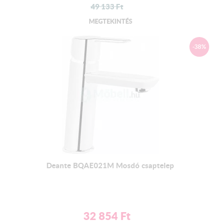
49 133
Ft
MEGTEKINTÉS
-38%
Deante BQAE021M Mosdó csaptelep
32 854
Ft