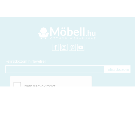
Feliratkozom hírlevélre!
+36 20 318 8122
Kártyás fizetés szolgáltatója: