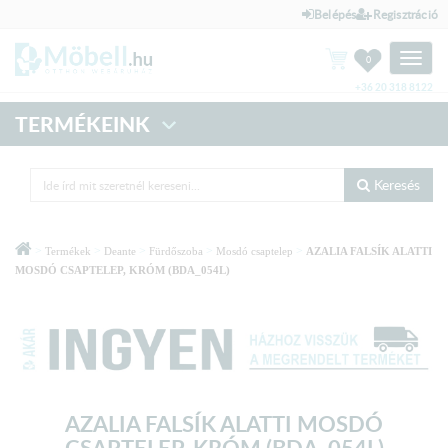
Belépés
Regisztráció
Toggle
0
naviga
+36 20 318 8122
TERMÉKEINK
Keresés
>
>
>
>
>
Termékek
Deante
Fürdőszoba
Mosdó csaptelep
AZALIA FALSÍK ALATTI
MOSDÓ CSAPTELEP, KRÓM (BDA_054L)
AZALIA FALSÍK ALATTI MOSDÓ
CSAPTELEP, KRÓM (BDA_054L)