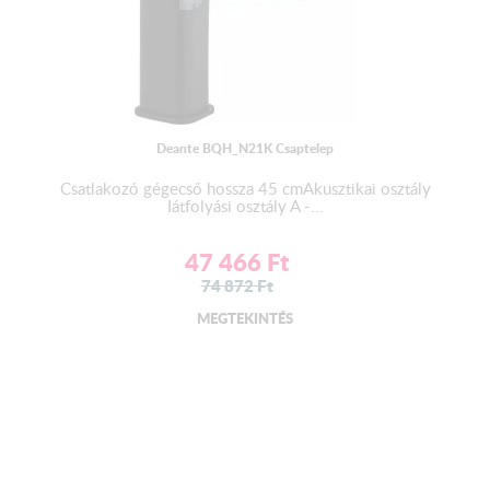
Deante BQH_N21K Csaptelep
Csatlakozó gégecső hossza 45 cmAkusztikai osztály
Iátfolyási osztály A -...
47 466
Ft
74 872
Ft
MEGTEKINTÉS