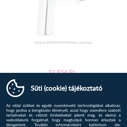
Deante BQAE021M Mosdó csaptelep
32 854
Ft
52 633
Ft
Süti (cookie) tájékoztató
MEGTEKINTÉS
-43%
Az oldal sütiket és egyéb nyomkövető technológiákat alkalmaz,
hogy javítsa a böngészési élményét, azzal hogy személyre szabott
tartalmakat és célzott hirdetéseket jelenít meg, és elemzi a
weboldalunk forgalmát, hogy megtudjuk honnan érkeztek a
látogatóink.
További információkért kattintson ide: