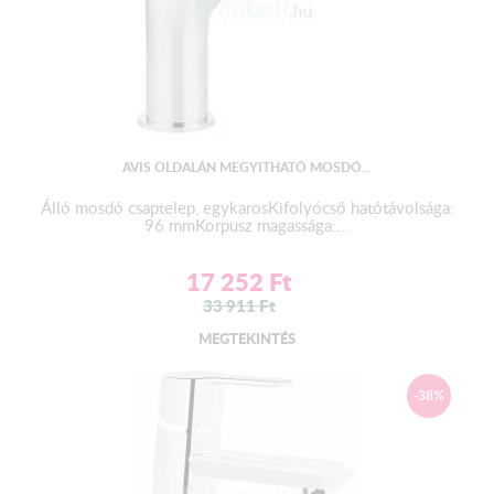
AVIS OLDALÁN MEGYITHATÓ MOSDÓ...
Álló mosdó csaptelep, egykarosKifolyócső hatótávolsága:
96 mmKorpusz magassága:...
17 252
Ft
33 911
Ft
MEGTEKINTÉS
-38%