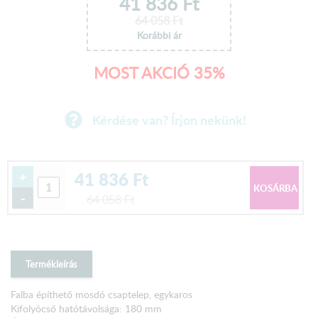
41 836
Ft
64 058
Ft
Korábbi ár
MOST AKCIÓ 35%
Kérdése van? Írjon nekünk!
41 836
Ft
+
-
64 058
Ft
Termékleírás
Falba építhető mosdó csaptelep, egykaros
Kifolyócső hatótávolsága: 180 mm