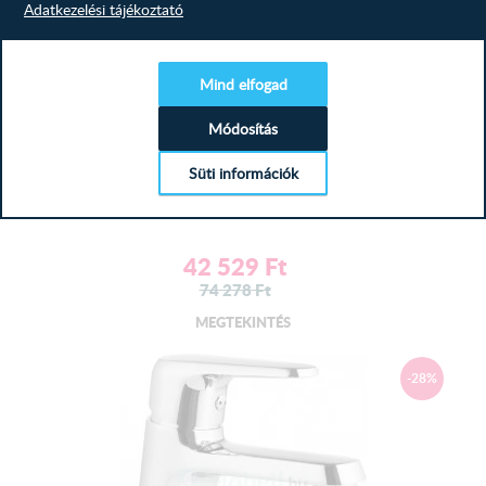
Adatkezelési tájékoztató
Mind elfogad
Módosítás
Deante BQA_054L Mosdó csaptelep
Süti információk
42 529
Ft
74 278
Ft
MEGTEKINTÉS
-28%