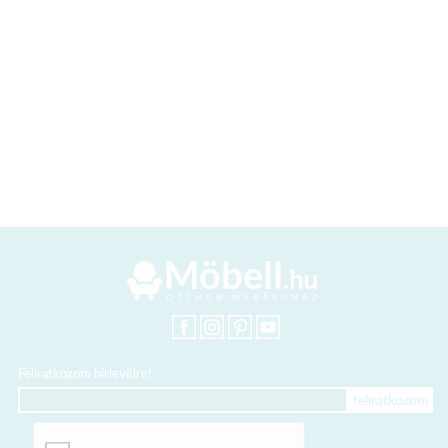
Feliratkozom hírlevélre!