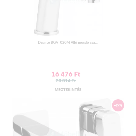
Deante BGV_020M Álló mosdó csa...
16 476
Ft
23 014
Ft
MEGTEKINTÉS
-49%