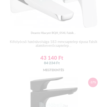
Deante Hiacynt BQH_054L Falsík...
Kifolyócső hatótávolsága 183 mmcsaptelep típusa Falsík
alattikeverőcsaptelep...
43 140
Ft
84 234
Ft
MEGTEKINTÉS
-37%