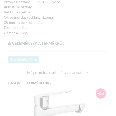
Átfolyási osztály: S - 15-19,8 l/perc
Akusztikai osztály: I
Két kar a szettben
Oxigénnel dúsított lágy vízsugár
35 mm-es kerámiabetét
Deante perlátor
Garancia: 7 év
VÉLEMÉNYEK A TERMÉKRŐL
Új vélemény írása
Még nem írtak véleményt a termékhez.
TERMÉKEINK
HASONLÓ
>
-49%