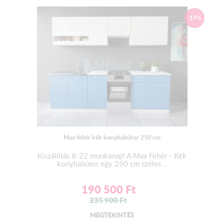
-19%
Max fehér kék konyhabútor 250 cm
Kiszállítás 8-22 munkanap! A Max Fehér - Kék
konyhabútor egy 250 cm széles...
190 500
Ft
235 900
Ft
MEGTEKINTÉS