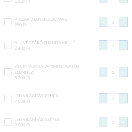
1 620
Ft
VÍZZÁRÓ EGYSÉGCSOMAG
-
+
950
Ft
ALU VÉGZÁRÓ TŰZHELY MELLÉ
-
+
2 400
Ft
80 CM MUNKALAP (MOSOGATÓS
-
+
ELEMHEZ)
8 700
Ft
LED VILÁGÍTÁS, FEHÉR
-
+
7 000
Ft
LED VILÁGÍTÁS, SZÍNES
-
+
9 000
Ft