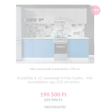
-19%
A bútor beszereléséhez szakember szükséges!
Részletes leírás a hasznos infó fül alatt!
Max szürke kék konyhabútor 250 cm
Kiszállítás 8-22 munkanap! A Max Szürke - Kék
konyhabútor egy 250 cm széles...
190 500
Ft
235 900
Ft
MEGTEKINTÉS