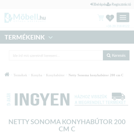
Belépés
Regisztráció
Toggle
0
naviga
+36 20 318 8122
TERMÉKEINK
Keresés
>
>
>
>
Termékek
Konyha
Konyhabútor
Netty Sonoma konyhabútor 200 cm C
NETTY SONOMA KONYHABÚTOR 200
CM C