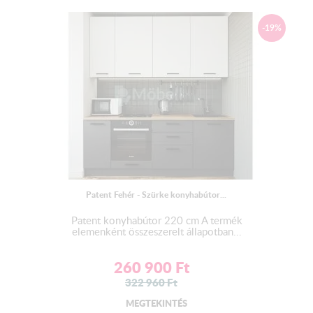
-19%
Patent Fehér - Szürke konyhabútor...
Patent konyhabútor 220 cm A termék
elemenként összeszerelt állapotban...
260 900
Ft
322 960
Ft
MEGTEKINTÉS