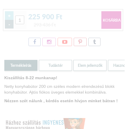
225 900
Ft
+
-
293 436
Ft
Termékleírás
Tudástér
Elem jellemzők
Hasznos i
Kiszállítás 8-22 munkanap!
Netty konyhabútor 200 cm széles modern elrendezésű blokk
konyhabútor.
Ajtós fiókos üveges elemekkel kombinálva.
Nézzen szét
nálunk , kérdés esetén hívjon minket bátran !