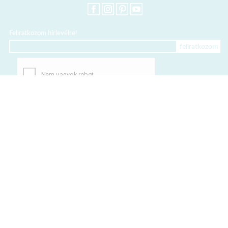
Feliratkozom hírlevélre!
+36 20 318 8122
Kártyás fizetés szolgáltatója:
Elfogadott kártyák:
TERMÉKEINK