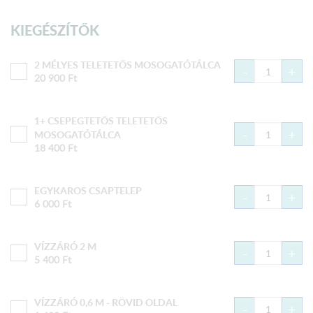
KIEGÉSZÍTŐK
2 MÉLYES TELETETŐS MOSOGATÓTÁLCA
-
+
20 900
Ft
1+ CSEPEGTETŐS TELETETŐS
-
+
MOSOGATÓTÁLCA
18 400
Ft
EGYKAROS CSAPTELEP
-
+
6 000
Ft
VÍZZÁRÓ 2 M
-
+
5 400
Ft
VÍZZÁRÓ 0,6 M - RÖVID OLDAL
-
+