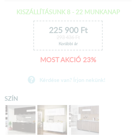
KISZÁLLÍTÁSUNK 8 - 22 MUNKANAP
225 900
Ft
293 436
Ft
Korábbi ár
MOST AKCIÓ 23%
Kérdése van? Írjon nekünk!
SZÍN