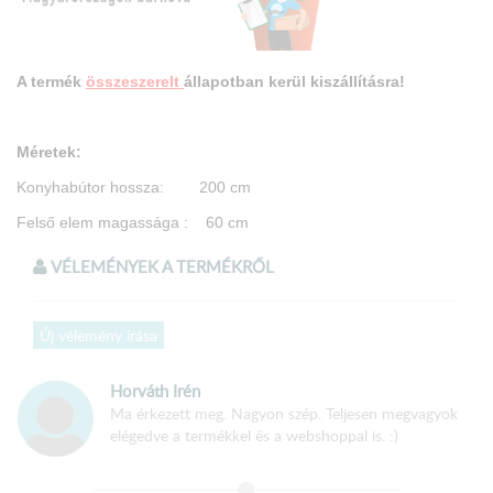
A termék
összeszerelt
állapotban kerül kiszállításra!
Méretek:
Konyhabútor hossza: 200 cm
Felső elem magass
ága : 60 cm
Felső elem mélysége : 32 cm
VÉLEMÉNYEK A TERMÉKRŐL
Alsó elem magassága : 85 cm
Alsó elem m
élysége: 51 cm
Új vélemény írása
Munkalap mélysége : 60 cm
Horváth Irén
Ma érkezett meg. Nagyon szép. Teljesen megvagyok
Elemek:
elégedve a termékkel és a webshoppal is. :)
80-as mosogató 85 cm × 80 cm × 51 cm