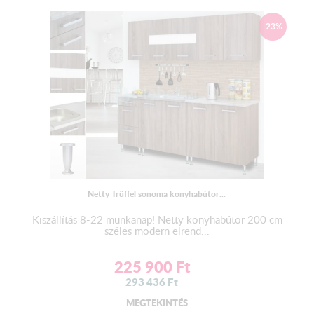
-23%
Netty Trüffel sonoma konyhabútor...
Kiszállítás 8-22 munkanap! Netty konyhabútor 200 cm
széles modern elrend...
225 900
Ft
293 436
Ft
MEGTEKINTÉS