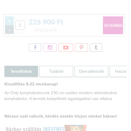
226 900
Ft
+
-
292 292
Ft
Termékleírás
Tudástér
Elem jellemzők
Hasznos i
Kiszállítás 8-22 munkanap!
Az Only konyhabútorunk 230 cm széles modern elrendezésű
konyhabútor. A termék beépíthető egységekkel van ellátva.
Nézzen szét nálunk, kérdés esetén hívjon minket bá
tran!