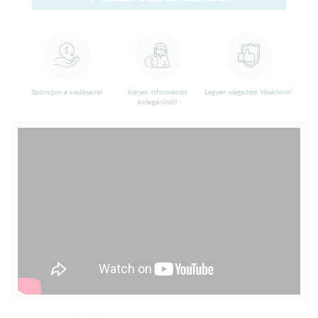
Spóroljon a kiadásaival
Kérjen információt
Legyen elégedett Vásárlónk!
kollegánktól!