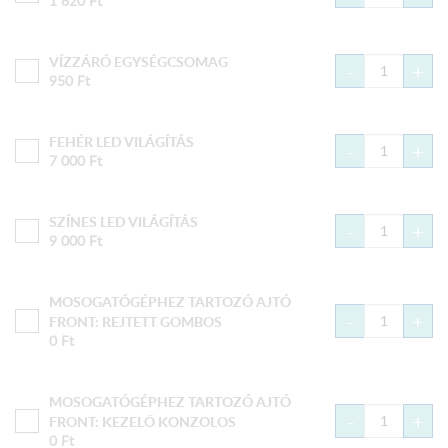
1 620
Ft
VÍZZÁRÓ EGYSÉGCSOMAG
-
+
950
Ft
FEHÉR LED VILÁGÍTÁS
-
+
7 000
Ft
SZÍNES LED VILÁGÍTÁS
-
+
9 000
Ft
MOSOGATÓGÉPHEZ TARTOZÓ AJTÓ
-
+
FRONT: REJTETT GOMBOS
0
Ft
MOSOGATÓGÉPHEZ TARTOZÓ AJTÓ
-
+
FRONT: KEZELŐ KONZOLOS
0
Ft