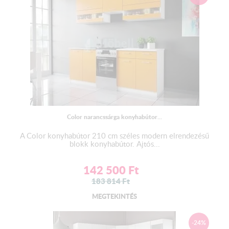
Color narancssárga konyhabútor...
A Color konyhabútor 210 cm széles modern elrendezésű
blokk konyhabútor. Ajtós...
142 500
Ft
183 814
Ft
MEGTEKINTÉS
-24%