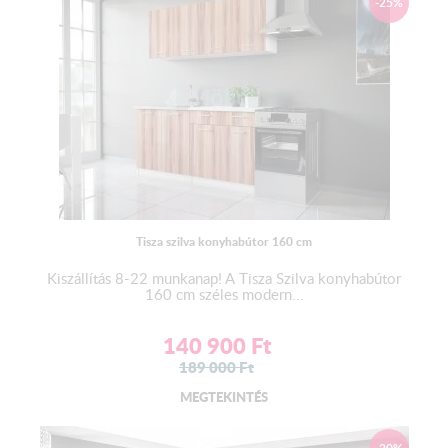
-25%
Munkalap:
2,8 cm vastagságú préselt laminált forgácslap.
A munkalapot egyben szállítjuk.
Mosogató:
Az alapár
NEM
tartalmazza a mosogató tálcát!
Kiváló minőségű gyártótól származó rozsdamentes
mosogatótálca s
zifonnal- lefolyóval.
Tisza szilva konyhabútor 160 cm
Választható 1 mély+cseppes változatban.
Kiszállítás 8-22 munkanap! A Tisza Szilva konyhabútor
160 cm széles modern...
Nincs kiroppantva a csaptelep helye.
140 900
Ft
Mosogatógép elhelyezkedése:
189 000
Ft
A beépíthető mosogatógépnek nincs külön szekrénye!
MEGTEKINTÉS
A munkalap felülről, az ajtó elölről, illetve a szokli alulról
takarja a mosogatógépet.