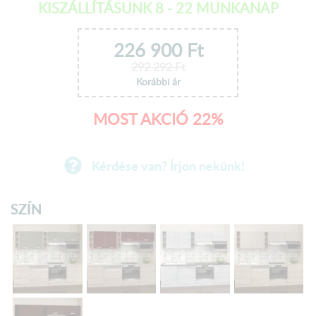
KISZÁLLÍTÁSUNK 8 - 22 MUNKANAP
226 900
Ft
292 292
Ft
Korábbi ár
MOST AKCIÓ 22%
Kérdése van? Írjon nekünk!
SZÍN