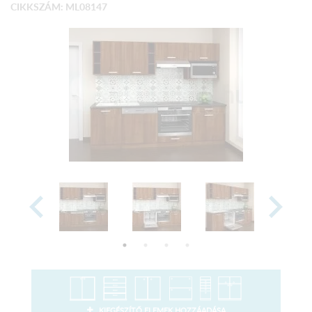
CIKKSZÁM: ML08147
KIEGÉSZÍTŐ ELEMEK HOZZÁADÁSA