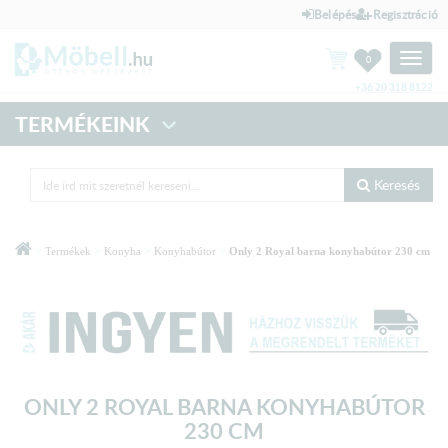
Belépés
Regisztráció
Toggle
0
naviga
+36 20 318 8122
TERMÉKEINK
Keresés
>
>
>
>
Termékek
Konyha
Konyhabútor
Only 2 Royal barna konyhabútor 230 cm
ONLY 2 ROYAL BARNA KONYHABÚTOR
230 CM