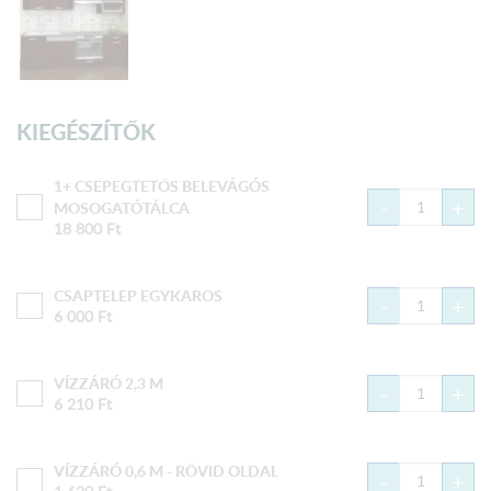
KIEGÉSZÍTŐK
1+ CSEPEGTETŐS BELEVÁGÓS
-
+
MOSOGATÓTÁLCA
18 800
Ft
CSAPTELEP EGYKAROS
-
+
6 000
Ft
VÍZZÁRÓ 2,3 M
-
+
6 210
Ft
VÍZZÁRÓ 0,6 M - RÖVID OLDAL
-
+