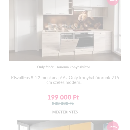
​A termék
NEM
tartalmazza a hátfalpanelt, a beépíthető
elektronikai készülékeket sem!
A bútor beszereléséhez szakember szükséges!
A munkalap színének a változtatási jogát a gyártó fenntartja!
Only fehér - sonoma konyhabútor...
Kiszállítás 8-22 munkanap! Az Only konyhabútorunk 215
cm széles modern...
199 000
Ft
283 300
Ft
MEGTEKINTÉS
-22%