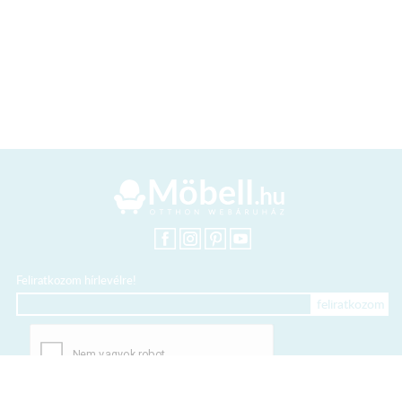
Feliratkozom hírlevélre!