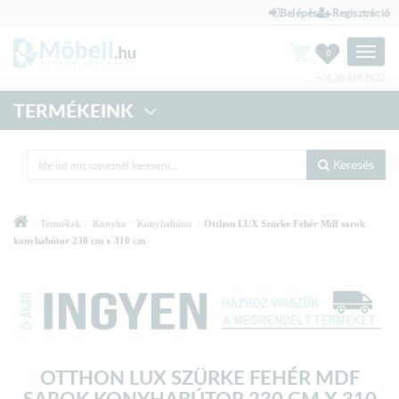
Belépés
Regisztráció
Toggle
0
naviga
+36 20 318 8122
TERMÉKEINK
Keresés
>
>
>
>
Termékek
Konyha
Konyhabútor
Otthon LUX Szürke Fehér Mdf sarok
konyhabútor 230 cm x 310 cm
OTTHON LUX SZÜRKE FEHÉR MDF
SAROK KONYHABÚTOR 230 CM X 310