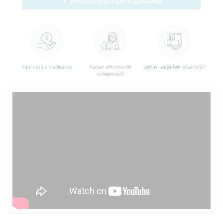
KIEGÉSZÍTŐ ELEMEK HOZZÁADÁSA
Spóroljon a kiadásaival
Kérjen információt
Legyen elégedett Vásárlónk!
kollegánktól!