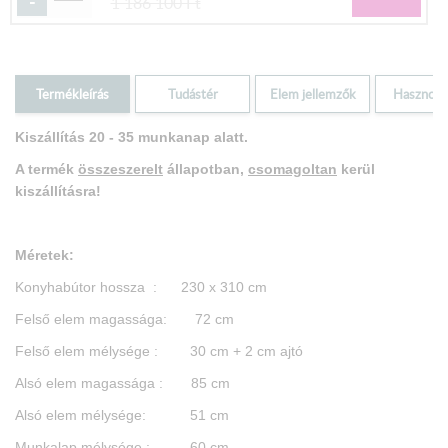
-
1 186 100
Ft
Termékleírás
Tudástér
Elem jellemzők
Hasznos i
Kiszállítás 20 - 35 munkanap alatt.
A termék
összeszerelt
állapotban,
csomagoltan
kerül
kiszállításra!
Méretek:
Konyhabútor hossza : 230 x 310 cm
Felső elem magassága: 72 cm
Felső elem mélysége : 30 cm + 2 cm ajtó
Alsó elem magassága : 85 cm
Alsó elem mélysége: 51 cm
Munkalap mélysége : 60 cm