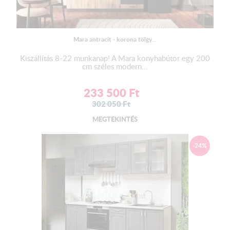
Mara antracit - korona tölgy...
Kiszállítás 8-22 munkanap! A Mara konyhabútor egy 200
cm széles modern...
233 500
Ft
302 050
Ft
MEGTEKINTÉS
-24%