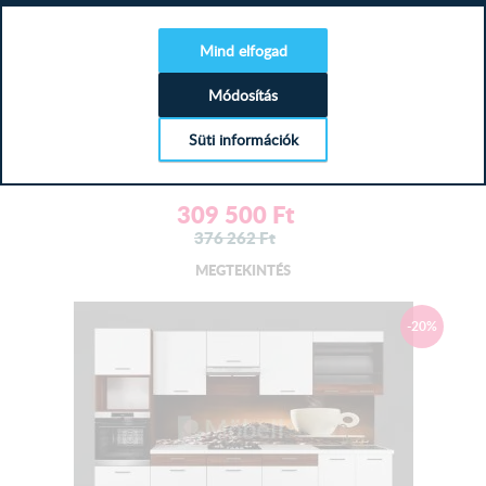
60-es felső sarok elem
72 cm × 60 cm × 60 cm
Mind elfogad
30-as felső elem
72 cm × 30 cm × 32 cm
Módosítás
Triss Tölgy - Antracit konyhabútor...
40-es felső elem
72 cm × 40 cm × 32 cm
Süti információk
80-as felső üveges elem 72 cm x 80 cm x 32 cm
Tekintse meg a Triss Tölgy - Antracit konyhabútorunkat,
mely 275 cm-es kivi...
60-as felső mikrós elem 80 cm × 60 cm × 32 cm
309 500
Ft
40-es felső elem
72 cm × 40 cm × 32 cm
376 262
Ft
MEGTEKINTÉS
Termék színe:
-20%
Fehér váz - Szürke mart MDF front
Szürke színkód:
( RAL 7024 )
Munkalap:
A konyhaszekrény elemeit munkalappal szállítjuk
kivágás nélkül