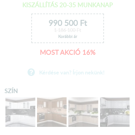
KISZÁLLÍTÁS 20-35 MUNKANAP
990 500
Ft
1 186 100
Ft
Korábbi ár
MOST AKCIÓ 16%
Kérdése van? Írjon nekünk!
SZÍN