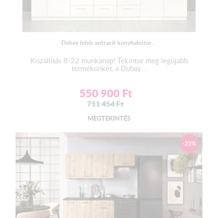
Nem
tartozéka a terméknek!
Vízzáró tartozékokat tartalmaz:
2 db végzáró, 1 db homorú - 1 db domború sarokfordító
Dubay fehér antracit konyhabútor...
Kiszállítás 8-22 munkanap! Tekintse meg legújabb
termékünket, a Dubay...
550 900
Ft
711 454
Ft
MEGTEKINTÉS
-23%