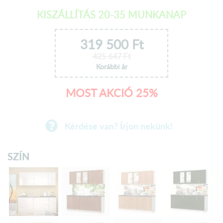
KISZÁLLÍTÁS 20-35 MUNKANAP
319 500
Ft
425 647
Ft
Korábbi ár
MOST AKCIÓ 25%
Kérdése van? Írjon nekünk!
SZÍN