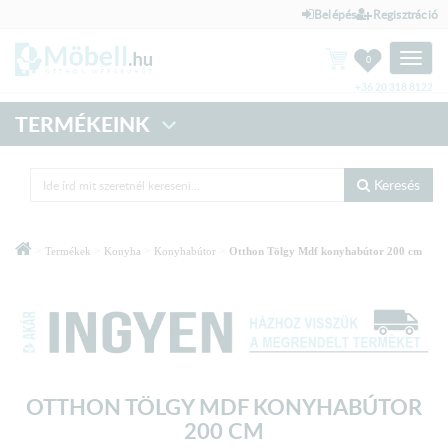
Belépés
Regisztráció
Toggle
0
naviga
+36 20 318 8122
TERMÉKEINK
Keresés
>
>
>
>
Termékek
Konyha
Konyhabútor
Otthon Tölgy Mdf konyhabútor 200 cm
OTTHON TÖLGY MDF KONYHABÚTOR
200 CM