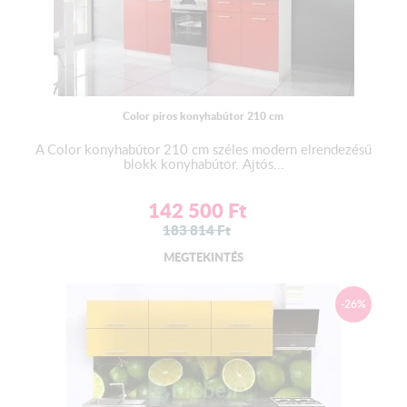
Color piros konyhabútor 210 cm
A Color konyhabútor 210 cm széles modern elrendezésű
blokk konyhabútor. Ajtós...
142 500
Ft
183 814
Ft
MEGTEKINTÉS
-26%