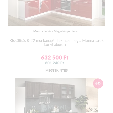
Monna Fehér - Magasfényű piros...
Kiszállítás 8-22 munkanap! Tekintse meg a Monna sarok
konyhabútort...
632 500
Ft
801 240
Ft
MEGTEKINTÉS
-24%