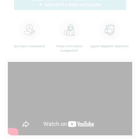
KIEGÉSZÍTŐ ELEMEK HOZZÁADÁSA
Spóroljon a kiadásaival
Kérjen információt
Legyen elégedett Vásárlónk!
kollegánktól!