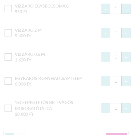
VÍZZÁRÓ EGYSÉGCSOMAG
-
+
950
Ft
VÍZZÁRÓ 2 M
-
+
5 400
Ft
VÍZZÁRÓ 0,6 M
-
+
1 620
Ft
EGYKAROS KONYHAI CSAPTELEP
-
+
6 000
Ft
1+CSEPEGTETŐS BELEVÁGÓS
-
+
MOSOGATÓTÁLCA
18 800
Ft