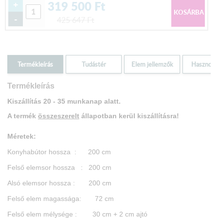
319 500
Ft
+
-
425 647
Ft
Termékleírás
Tudástér
Elem jellemzők
Hasznos i
Termékleírás
Kiszállítás 20 - 35 munkanap alatt.
A termék
összeszerelt
állapotban
kerül kiszállításra!
Méretek:
Konyhabútor hossza : 200 cm
Felső elemsor hossza : 200 cm
Alsó elemsor hossza : 200 cm
Felső elem magassága: 72 cm
Felső elem mélysége : 30 cm + 2 cm ajtó