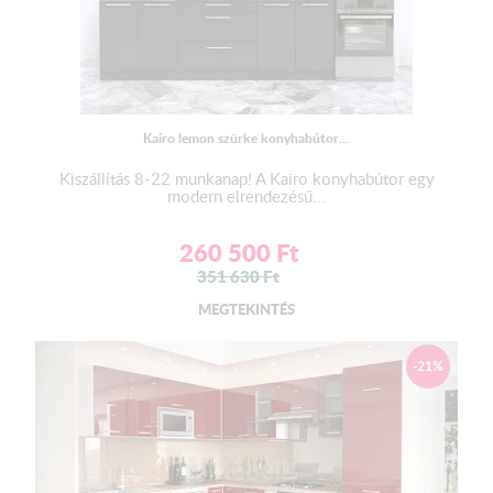
Kairo lemon szürke konyhabútor...
Kiszállítás 8-22 munkanap! A Kairo konyhabútor egy
modern elrendezésű...
260 500
Ft
351 630
Ft
MEGTEKINTÉS
-21%