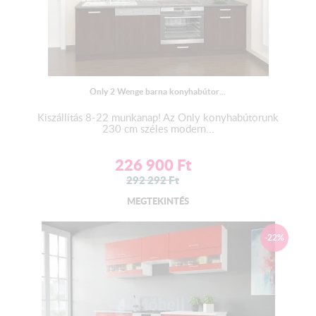
Only 2 Wenge barna konyhabútor...
Kiszállítás 8-22 munkanap! Az Only konyhabútorunk
230 cm széles modern...
226 900
Ft
292 292
Ft
MEGTEKINTÉS
-22%