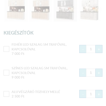
KIEGÉSZÍTŐK
FEHÉR LED SZALAG 5M TRAFÓVAL,
-
+
KAPCSOLÓVAL
7 000
Ft
SZÍNES LED SZALAG 5M TRAFÓVAL,
-
+
KAPCSOLÓVAL
9 000
Ft
ALU VÉGZÁRÓ TŰZHELY MELLÉ
-
+
2 500
Ft