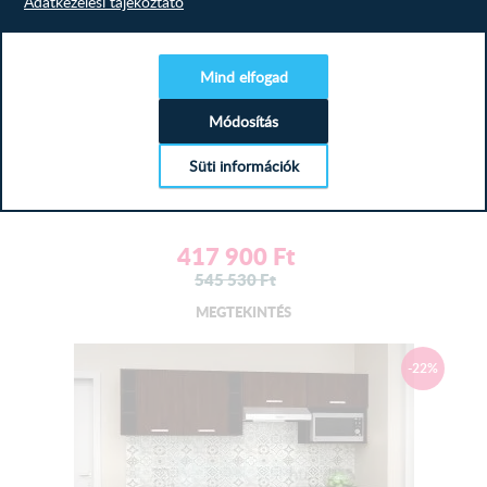
Adatkezelési tájékoztató
A munkalap színének változtatási jogát a gyártó fenntartja!
Fiók:
Bútorlap oldalvázú - fém fiókcsúszóval szerelt fiók
Mind elfogad
Mosogatótálca:
Módosítás
Kiváló minőségű rozsdamentes mosogatótálca
s
zifonnal-
Montana Fehér Sarok konyhabútor...
lefolyóval. Univerzális, forgatható.
Süti információk
A csaptelep helye nincs kiroppantva!
Montana Sarok konyhabútor 240 x 160 cm Méretek:
Nem
tartozéka a konyhaszekrénynek!
Konyhabútor hossza: ...
Vízzáró egységcsomag:
417 900
Ft
Nem
tartozéka a terméknek!
545 530
Ft
Vízzáró tartozékokat tartalmaz:
2 db végzáró, 1 db homorú - 1 db domború sarokfordító
MEGTEKINTÉS
-22%