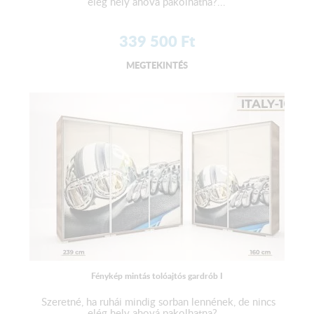
elég hely ahová pakolhatna?...
339 500
Ft
MEGTEKINTÉS
Fénykép mintás tolóajtós gardrób I
Szeretné, ha ruhái mindig sorban lennének, de nincs
elég hely ahová pakolhatna?...