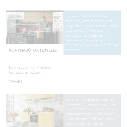
Egy új konyha tervezése izgalmas,
de olykor ijesztő feladat is lehet.
Hogy elkerüld a buktatókat, kövesd
ezt az egyszerű, 5 lépéses
útmutatót! 1. Az első és
legfontosabb, hogy lemérjük a
területet, ahova a konyhabútor fog
be kerülni....
KONYHABÚTOR TERVEZÉS...
konyhabútor, konyhabútor
tervezés, új, ötletek,
TOVÁBB
Színek, amik élettel töltik meg az
otthonod! A tavasz az megújulás
ideje, miért ne kezdenéd ezt az
otthonod szívével, a konyhával?
Nem kell rögtön teljes felújításba
fognod; néha elég egy jól