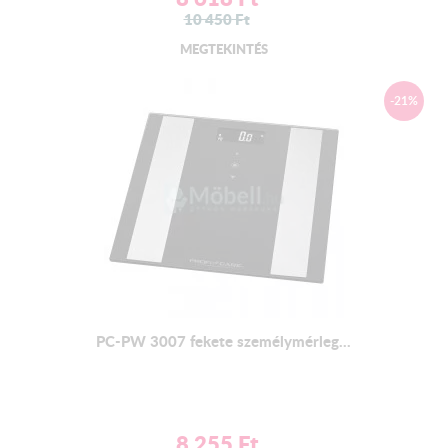
10 450
Ft
MEGTEKINTÉS
-21%
PC-PW 3007 fekete személymérleg...
8 255
Ft