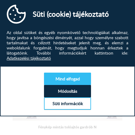
Szeretné, ha ruhái mindig sorban lennének, de nincs
elég hely ahová pakolhatna?...
Süti (cookie) tájékoztató
339 500
Ft
Az oldal sütiket és egyéb nyomkövető technológiákat alkalmaz,
MEGTEKINTÉS
hogy javítsa a böngészési élményét, azzal hogy személyre szabott
tartalmakat és célzott hirdetéseket jelenít meg, és elemzi a
weboldalunk forgalmát, hogy megtudjuk honnan érkeztek a
látogatóink.
További információkért kattintson ide:
Adatkezelési tájékoztató
Mind elfogad
Módosítás
Süti információk
Fénykép mintás tolóajtós gardrób N