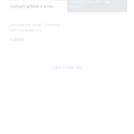
megválasztott új szín, hogy
teljesen...
TAVASZI SZÍNEK A KON...
konyhabútor, tavasz, újdonság,
könnyed elegancia,...
TOVÁBB
MÉG TÖBB HÍR