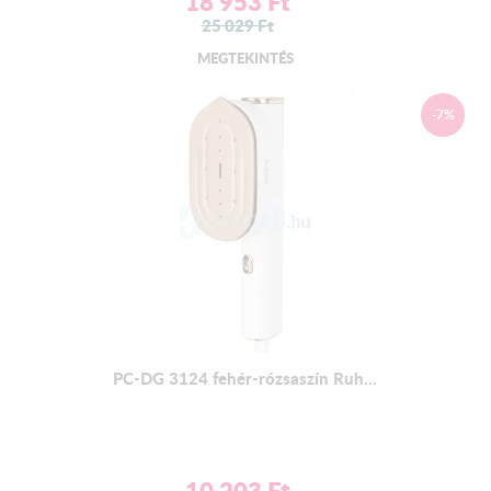
18 953
Ft
25 029
Ft
MEGTEKINTÉS
-7%
PC-DG 3124 fehér-rózsaszín Ruh...
10 203
Ft