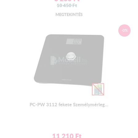
10 450
Ft
MEGTEKINTÉS
-0%
PC-PW 3112 fekete Személymérleg...
11 210
Ft