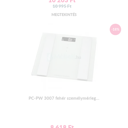
10 995
Ft
MEGTEKINTÉS
-18%
PC-PW 3007 fehér személymérleg...
8 618
Ft