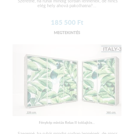
Szeretné, ha ruhái mindig sorban lennének, de nincs
elég hely ahová pakolhatna?...
185 500
Ft
MEGTEKINTÉS
Fénykép mintás Relax II tolóajtós...
Szeretné, ha ruhái mindig sorban lennének, de nincs