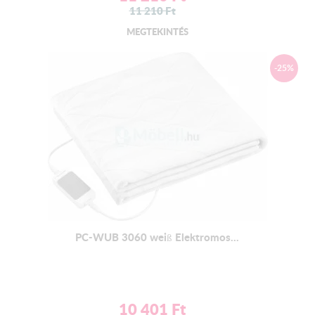
11 210
Ft
MEGTEKINTÉS
-25%
PC-WUB 3060 weiß Elektromos...
10 401
Ft