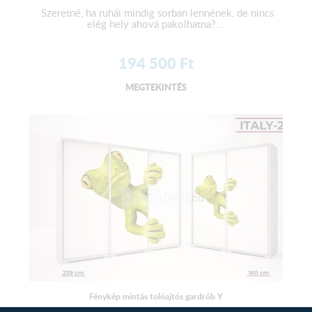
Szeretné, ha ruhái mindig sorban lennének, de nincs
elég hely ahová pakolhatna?...
194 500
Ft
MEGTEKINTÉS
Fénykép mintás tolóajtós gardrób Y