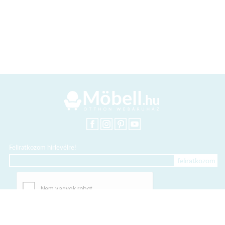
Feliratkozom hírlevélre!