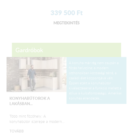
339 500
Ft
MEGTEKINTÉS
Gardróbok
A konyha már rég nem csupán a
főzés helyszíne; a modern
otthonokban közösségi térré, a
családi élet központjává vált.
Éppen ezért a konyhabútor
kiválasztásánál a funkció mellett a
stílus is kulcsfontosságú. Amerikai
konyhás elrendezés...
KONYHABÚTOROK A
LAKÁSBAN...
Több mint főzőhely: A
konyhabútor szerepe a modern...
TOVÁBB