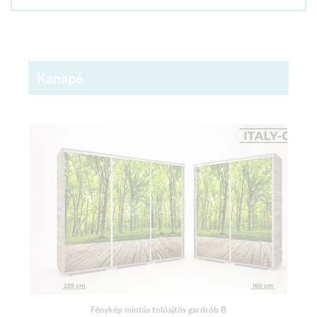
Kanapé
Fénykép mintás tolóajtós gardrób B