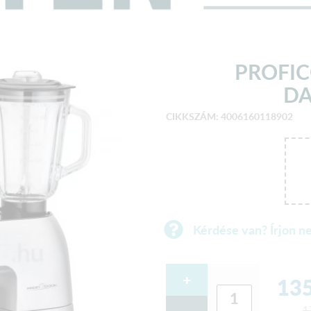
PROFIC
DA
CIKKSZÁM: 4006160118902
Kérdése van? Írjon n
+
135
1