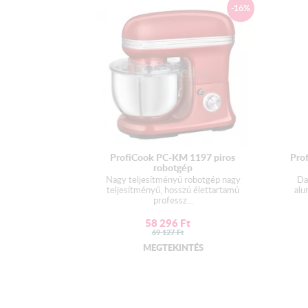
-16%
ProfiCook PC-KM 1197 piros
Pro
robotgép
Nagy teljesítményű robotgép nagy
Da
teljesítményű, hosszú élettartamú
alu
professz...
58 296
Ft
69 127
Ft
MEGTEKINTÉS