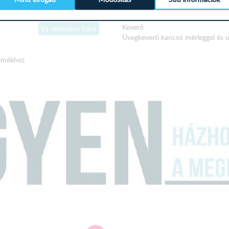
220–240 V, 50/60 Hz, 1500 W
Keverő
Új vélemény írása
Üvegkeverő kancsó mérleggel és utá
Ideális gyümölcs- és fitnesz italok
valamint turmixok, zöldségpürék, 
rmékhez.
4 pengéjű rozsdamentes acél kés 
Biztonsági kör - csak csatlakozta
húsdaráló
Fémcső, fémvágó, 3 rozsdamentes 
töltőkészlet, kekszforma (4 forma)
220–240 V, 50/60 Hz, 1500 W