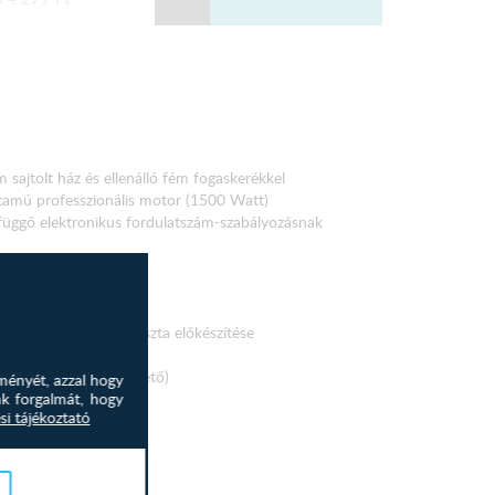
sajtolt ház és ellenálló fém fogaskerékkel
rtamú professzionális motor (1500 Watt)
l függő elektronikus fordulatszám-szabályozásnak
 impulzus)
l tál max. 3–3,5 kg tészta előkészítése
anizmussal
töltő nyílással (levehető)
ményét, azzal hogy
nk forgalmát, hogy
 a kart felemeli
si tájékoztató