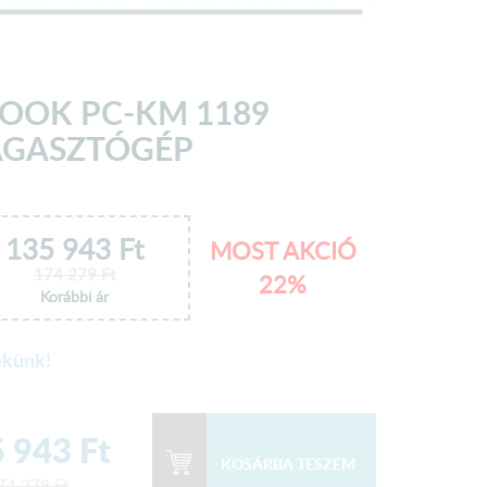
OOK PC-KM 1189
GASZTÓGÉP
135 943
Ft
MOST AKCIÓ
174 279
Ft
22%
Korábbi ár
ekünk!
 943
Ft
74 279
Ft