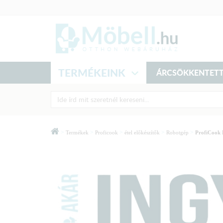
TERMÉKEINK
ÁRCSÖKKENTETT
>
>
>
>
>
Termékek
Proficook
étel előkészítők
Robotgép
ProfiCook