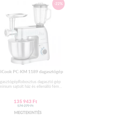
-22%
fiCook PC-KM 1189 dagasztógép
gasztógépRobosztus dagasztó gép
mínium sajtolt ház és ellenálló fém...
135 943
Ft
174 279
Ft
MEGTEKINTÉS