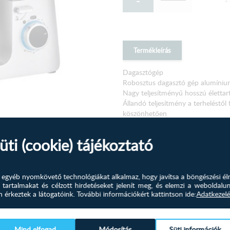
-
Termékleírás
Dagasztógép
Robosztus dagasztó gép alumínium 
Nagy teljesítményű hosszú életta
Állandó teljesítmény a terheléstő
köszönhetően
8 sebességszint (0/1/2/3/4/5/6 +
Lágy indítás a lassú keveréshez
üti (cookie) tájékoztató
Világító forgó kezelőszervek
Nagy, 6,7 literes rozsdamentes acé
Forgó többcélú kar, feloldó mech
Átlátszó fröccsenésvédő fedél után
és egyéb nyomkövető technológiákat alkalmaz, hogy javítsa a böngészési él
 tartalmakat és célzott hirdetéseket jelenít meg, és elemzi a weboldalu
Biztonsági kör - a gép leáll, amikor
érkeztek a látogatóink.
További információkért kattintson ide:
Adatkezelé
Alumínium sajtolt keverőhorog
Rozsdamentes acél habverő
Legyen elégedett
Könnyen kezelhető és tisztítható
Vásárlónk!
Nagy stabilitás
Mind elfogad
Módosítás
Süti információk