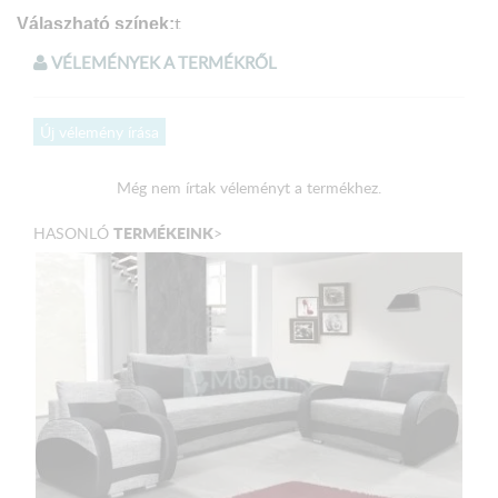
t
Válaszható színek:
Bézs textilbőr - Világos barna zsákszövet
VÉLEMÉNYEK A TERMÉKRŐL
Méretek:
Új vélemény írása
Fotel
Még nem írtak véleményt a termékhez.
Mélység: 94 cm
TERMÉKEINK
HASONLÓ
>
Szélesség: 84 cm
Magasság: 74 cm
2-es elem
Mélység: 94 cm
Szélesség: 145 cm
Magasság: 74 cm