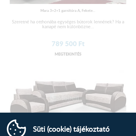
Mara 3+2+1 garnitúra A, Fekete...
3-as elem
Szeretné ha otthonába egységes bútorok lennének? Ha a
kanapé nem különbözne...
Mélység: 94 cm
Szélesség: 220 cm
789 500
Ft
Magasság: 74 cm
MEGTEKINTÉS
Fekvőfelület:
190x138 cm
A terméket elemenként, csomagolva szállítjuk!
Süti (cookie) tájékoztató