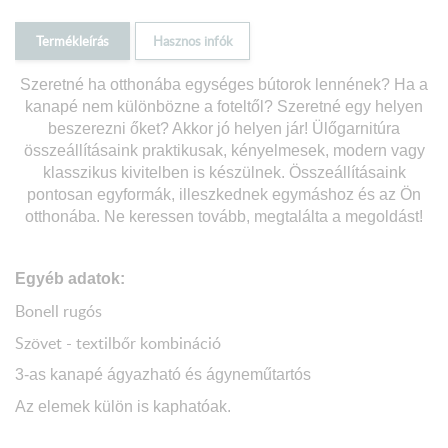
Termékleírás
Hasznos infók
Szeretné ha otthonába egységes bútorok lennének? Ha a
kanapé nem különbözne a foteltől? Szeretné egy helyen
beszerezni őket? Akkor jó helyen jár! Ülőgarnitúra
összeállításaink praktik
usak, kényelmesek, modern vagy
klasszikus kivitelben is készülnek. Ö
sszeállításaink
pontosan egyformák, illeszkednek egymáshoz és az Ön
otthonába
. Ne keressen tovább, megtalálta a megoldást!
Egyéb adatok:
Bonell rugós
Szövet - textilbőr kombináció
3-as kanapé ágyazható és ágyneműtartós
Az elemek külön is kaphatóak.