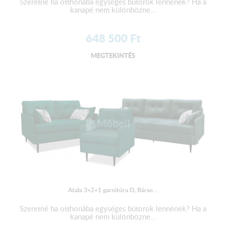
Szeretné ha otthonába egységes bútorok lennének? Ha a
kanapé nem különbözne...
648 500
Ft
MEGTEKINTÉS
Atala 3+2+1 garnitúra D, Bárso...
Szeretné ha otthonába egységes bútorok lennének? Ha a
kanapé nem különbözne...