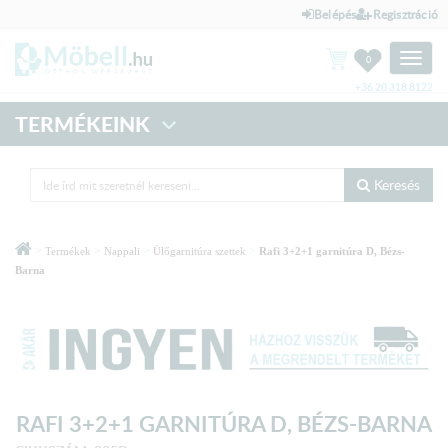
Belépés
Regisztráció
Toggle
0
naviga
+36 20 318 8122
TERMÉKEINK
Keresés
>
>
>
>
Termékek
Nappali
Ülőgarnitúra szettek
Rafi 3+2+1 garnitúra D, Bézs-
Barna
RAFI 3+2+1 GARNITÚRA D, BÉZS-BARNA