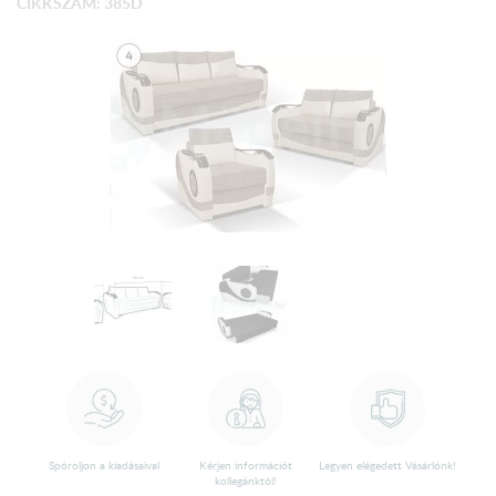
CIKKSZÁM: 385D
Spóroljon a kiadásaival
Kérjen információt
Legyen elégedett Vásárlónk!
kollegánktól!