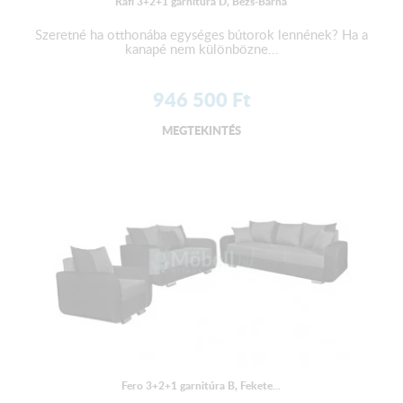
Rafi 3+2+1 garnitúra D, Bézs-Barna
Szeretné ha otthonába egységes bútorok lennének? Ha a
kanapé nem különbözne...
946 500
Ft
MEGTEKINTÉS
Fero 3+2+1 garnitúra B, Fekete...