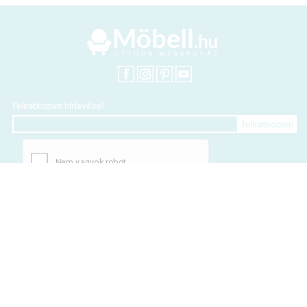
Feliratkozom hírlevélre!
+36 20 318 8122
Kártyás fizetés szolgáltatója:
Elfogadott kártyák: