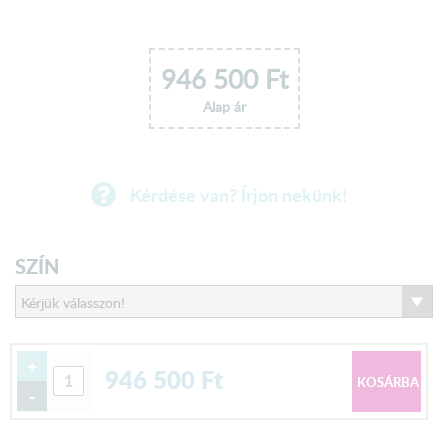
946 500
Ft
Alap ár
Kérdése van? Írjon nekünk!
SZÍN
+
946 500
Ft
-