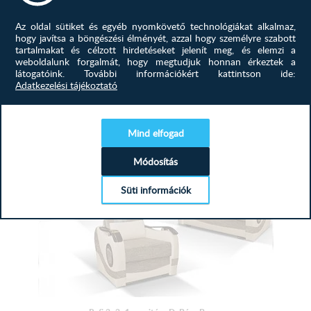
Mara 3+2+1 garnitúra D, Barna-Barna
Az oldal sütiket és egyéb nyomkövető technológiákat alkalmaz,
Szeretné ha otthonába egységes bútorok lennének? Ha a
hogy javítsa a böngészési élményét, azzal hogy személyre szabott
kanapé nem különbözne...
tartalmakat és célzott hirdetéseket jelenít meg, és elemzi a
weboldalunk forgalmát, hogy megtudjuk honnan érkeztek a
látogatóink.
További információkért kattintson ide:
789 500
Ft
Adatkezelési tájékoztató
MEGTEKINTÉS
Mind elfogad
Módosítás
Süti információk