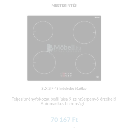
MEGTEKINTÉS
SLX 5IF-4S indukciós főzőlap
Teljesítményfokozat beállítása 9 szintSerpenyő érzékelő
Automatikus biztonsági...
70 167
Ft