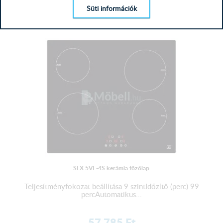
64 389
Ft
Süti információk
MEGTEKINTÉS
SLX 5VF-4S kerámia főzőlap
Teljesítményfokozat beállítása 9 szintIdőzítő (perc) 99
percAutomatikus...
57 785
Ft