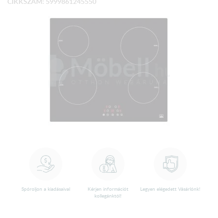
CIKKSZÁM: 5999861245550
Spóroljon a kiadásaival
Kérjen információt
Legyen elégedett Vásárlónk!
kollegánktól!