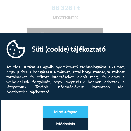
88 328
Ft
MEGTEKINTÉS
Süti (cookie) tájékoztató
Az oldal sütiket és egyéb nyomkövető technológiákat alkalmaz,
hogy javítsa a böngészési élményét, azzal hogy személyre szabott
tartalmakat és célzott hirdetéseket jelenít meg, és elemzi a
weboldalunk forgalmát, hogy megtudjuk honnan érkeztek a
látogatóink.
További információkért kattintson ide:
Adatkezelési tájékoztató
SLX 5VF-44S kerámia főzőlap
Mind elfogad
Teljesítményfokozat beállítása 9 szintIdőzítő (perc) 99
percAutomatikus...
Módosítás