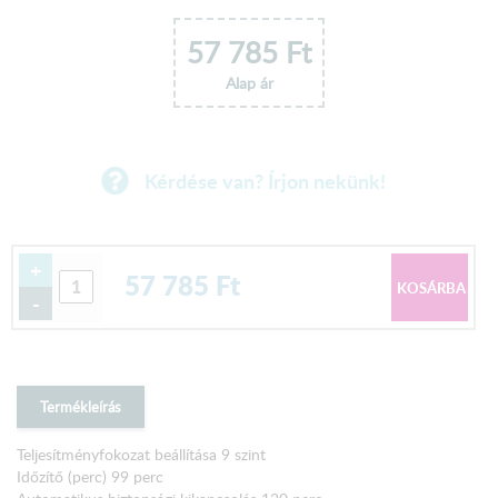
57 785
Ft
Alap ár
Kérdése van? Írjon nekünk!
+
57 785
Ft
-
Termékleírás
Teljesítményfokozat beállítása 9 szint
Időzítő (perc) 99 perc