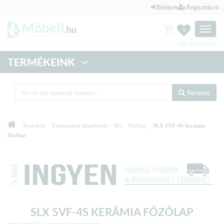
Belépés
Regisztráció
Toggle
0
naviga
+36 20 318 8122
TERMÉKEINK
Keresés
>
>
>
>
>
Termékek
Elektronikai készülékek
Slx
Főzőlap
SLX 5VF-4S kerámia
főzőlap
SLX 5VF-4S KERÁMIA FŐZŐLAP