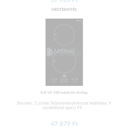
MEGTEKINTÉS
SLX 5IF-2SB indukciós főzőlap
Booster: 2 zónán Teljesítményfokozat beállítása: 9
szintIdőzítő (perc) 99...
47 879
Ft