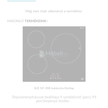
Kivágás (SZ x M) 560x490mm
A termék súlya (kg)
Még nem írtak véleményt a termékhez.
Nettó 8,2 kg
Bruttó 10,0 kg
TERMÉKEINK
HASONLÓ
>
SLX 5IF-3SB indukciós főzőlap
Teljesítményfokozat beállítása 9 szintIdőzítő (perc) 99
percSerpenyő érzéke...