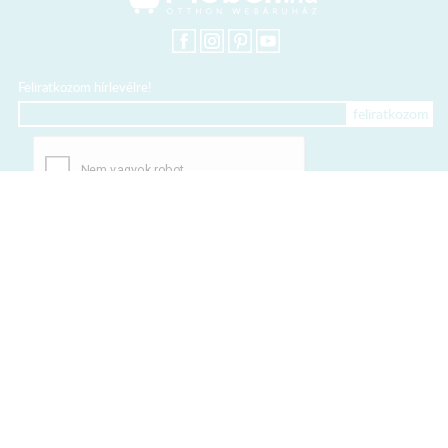
Feliratkozom hírlevélre!
+36 20 318 8122
Kártyás fizetés szolgáltatója:
Elfogadott kártyák:
TERMÉKEINK