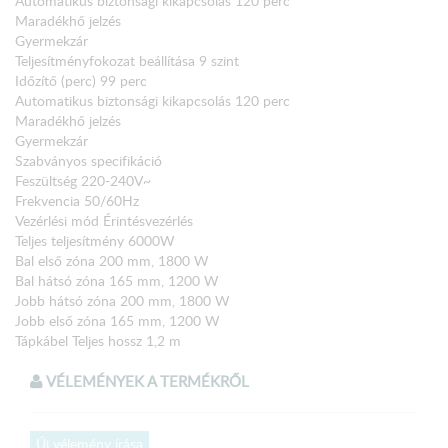
Automatikus biztonsági kikapcsolás 120 perc
Maradékhő jelzés
Gyermekzár
Teljesítményfokozat beállítása 9 szint
Időzítő (perc) 99 perc
Automatikus biztonsági kikapcsolás 120 perc
Maradékhő jelzés
Gyermekzár
Szabványos specifikáció
Feszültség 220-240V~
Frekvencia 50/60Hz
Vezérlési mód Érintésvezérlés
Teljes teljesítmény 6000W
Bal első zóna 200 mm, 1800 W
Bal hátsó zóna 165 mm, 1200 W
Jobb hátsó zóna 200 mm, 1800 W
Jobb első zóna 165 mm, 1200 W
Tápkábel Teljes hossz 1,2 m
Tanúsítás CE, RoHS/REACH megfelelőség
Üvegkerámia felület
VÉLEMÉNYEK A TERMÉKRŐL
Termék méretek (mm)
Nettó (Szé x Mé x Ma) 590x520x50mm
Csomagolás (SzxMxM) 650x580x115mm
Új vélemény írása