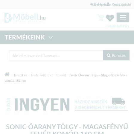
Belépés
Regisztráció
Toggle
0
naviga
+36 20 318 8122
TERMÉKEINK
Keresés
>
>
>
>
Termékek
Irodai bútorok
Komód
Sonic Óarany tölgy - Magasfényű fehér
komód 160 cm
SONIC ÓARANY TÖLGY - MAGASFÉNYŰ
FEHÉR KOMÓD 160 CM