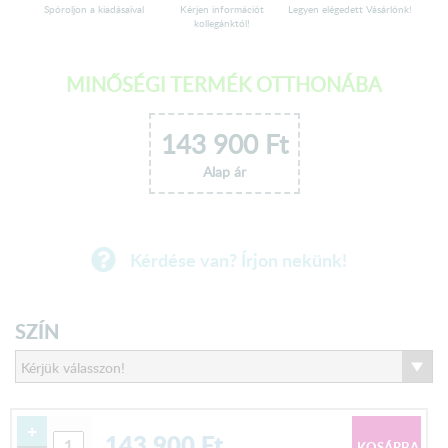
Spóroljon a kiadásaival
Kérjen információt
Legyen elégedett Vásárlónk!
kollegánktól!
MINŐSÉGI TERMÉK OTTHONÁBA
143 900
Ft
Alap ár
Kérdése van? Írjon nekünk!
SZÍN
+
143 900
Ft