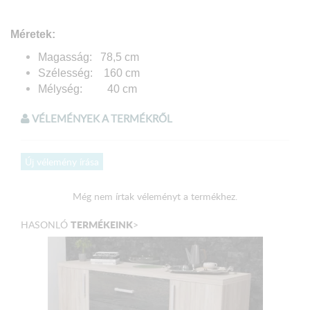
Méretek:
Magasság: 78,5 cm
Szélesség: 160 cm
Mélység: 40 cm
VÉLEMÉNYEK A TERMÉKRŐL
A termék
összeszerelt
állapotban kerül kiszállításra.
Új vélemény írása
Még nem írtak véleményt a termékhez.
TERMÉKEINK
HASONLÓ
>