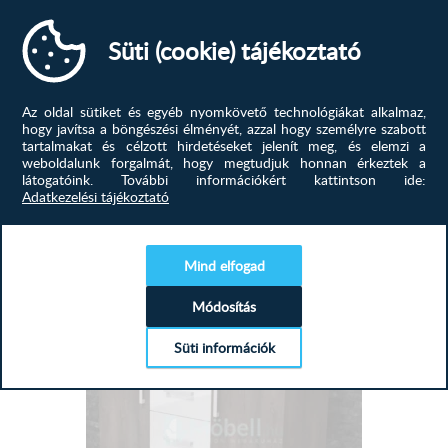
Süti (cookie) tájékoztató
Az oldal sütiket és egyéb nyomkövető technológiákat alkalmaz,
hogy javítsa a böngészési élményét, azzal hogy személyre szabott
Radka Sanremo komód
tartalmakat és célzott hirdetéseket jelenít meg, és elemzi a
weboldalunk forgalmát, hogy megtudjuk honnan érkeztek a
Úgy érzi nincs hely, ahova pakolhatna? Semmi gond!
látogatóink.
További információkért kattintson ide:
Komód kínálatunk színes,...
Adatkezelési tájékoztató
110 900
Ft
Mind elfogad
MEGTEKINTÉS
Módosítás
Süti információk