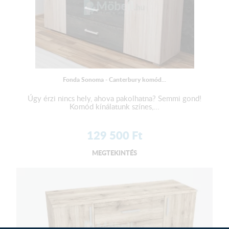
Fonda Sonoma - Canterbury komód...
Úgy érzi nincs hely, ahova pakolhatna? Semmi gond!
Komód kínálatunk színes,...
129 500
Ft
MEGTEKINTÉS