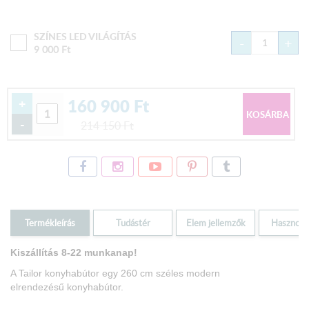
SZÍNES LED VILÁGÍTÁS
-
+
9 000
Ft
160 900
Ft
+
-
214 150
Ft
Termékleírás
Tudástér
Elem jellemzők
Hasznos i
Kiszállítás 8-22 munkanap!
A Tailor konyhabútor egy 260 cm széles modern
elrendezésű konyhabútor.