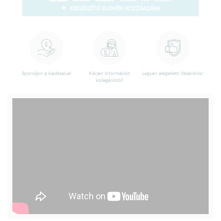
KIEGÉSZÍTŐ ELEMEK HOZZÁADÁSA
Spóroljon a kiadásaival
Kérjen információt
Legyen elégedett Vásárlónk!
kollegánktól!