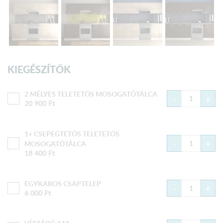
KIEGÉSZÍTŐK
2 MÉLYES TELETETŐS MOSOGATÓTÁLCA
-
+
20 900
Ft
1+ CSEPEGTETŐS TELETETŐS
-
+
MOSOGATÓTÁLCA
18 400
Ft
EGYKAROS CSAPTELEP
-
+
6 000
Ft
VÍZZÁRÓ 2 M