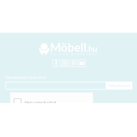
Feliratkozom hírlevélre!
+36 20 318 8122
Kártyás fizetés szolgáltatója: