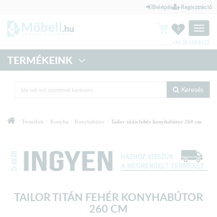
Belépés
Regisztráció
Toggle
0
naviga
+36 20 318 8122
TERMÉKEINK
Keresés
>
>
>
>
Termékek
Konyha
Konyhabútor
Tailor titán fehér konyhabútor 260 cm
TAILOR TITÁN FEHÉR KONYHABÚTOR
260 CM