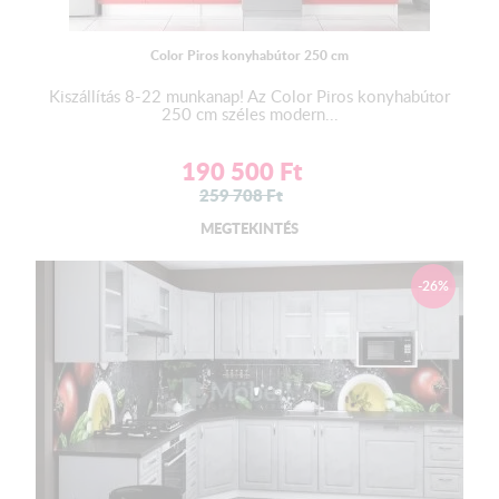
rendeléskor, hogy értesíthessük a gyártót. A csomagolás költsége
4.000 Ft – 8.000 Ft között változhat, és akár 25.000 Ft – 65.000
Color Piros konyhabútor 250 cm
Ft is lehet, attól függően, hogy milyen típusú és mennyire
részletes a csomagolás. A szállítás zárt teherautóval, plédekkel
Kiszállítás 8-22 munkanap! Az Color Piros konyhabútor
történik. Átvételkor kérjük, ellenőrizze a terméket, és ha sérülést
250 cm széles modern...
észlel, azt jelezze azonnal. A magasfényű termékek vékony
fóliával körbe vannak tekerve.
190 500
Ft
259 708
Ft
MEGTEKINTÉS
A munkalap színének a változtatási jogát a gyártó fenntartja!
-26%