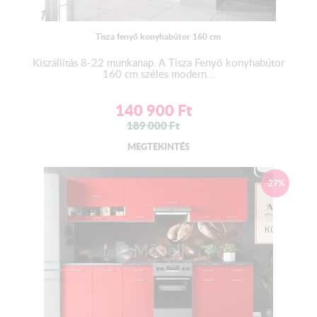
RGB LED szalag, 5 m hosszúságban, öntapadós kivitelben.
Tisza fenyő konyhabútor 160 cm
Trafóval , kapcsolóval ellátva.
Szín : Színes és Fehér
Kiszállítás 8-22 munkanap. A Tisza Fenyő konyhabútor
160 cm széles modern...
A LED felszerelésére javasoljuk szakember ( villanyszerelő )
segítségét kérni!
140 900
Ft
189 000
Ft
Vízzáró egységcsomag:
MEGTEKINTÉS
2 db végzáró
-27%
1 db homorú - 1 db domború sarokfordító
Az alapár
NEM
tartalmazza.
Csomagolás:
A termék nincs becsomagolva, mivel a csomagolás költsége
magas, és bizonyos esetekben meghaladhatja a termék árát. Ha
csomagolt állapotban szeretné átvenni, kérjük, jelezze