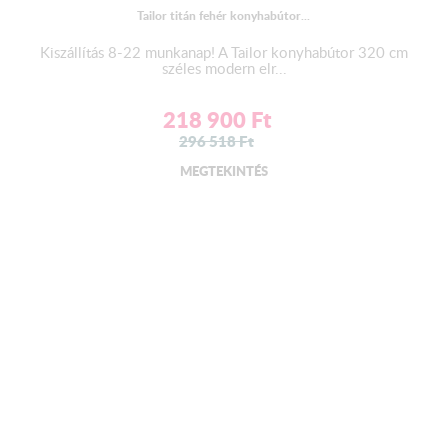
Tailor titán fehér konyhabútor...
Kiszállítás 8-22 munkanap! A Tailor konyhabútor 320 cm
széles modern elr...
218 900
Ft
296 518
Ft
MEGTEKINTÉS