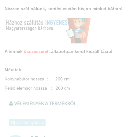
Nézzen szét nálunk, kérdés esetén hívjon minket bátran!
A termék
összeszerelt
állapotban kerül kiszállításra!
Méretek:
Konyhabútor hossza : 260 cm
Felső elemsor hossza : 260 cm
Alsó elemsor hossza : 200 cm
VÉLEMÉNYEK A TERMÉKRŐL
Felső elem magassága 60 cm
Felső elem mélysége : 30,5 cm
Új vélemény írása
Alsó elem magassága : 85 cm
Alsó elem mélysége: 51 cm