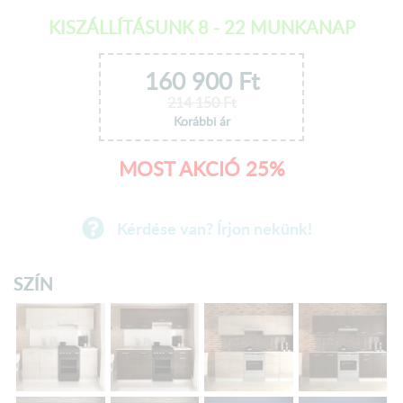
KISZÁLLÍTÁSUNK 8 - 22 MUNKANAP
160 900
Ft
214 150
Ft
Korábbi ár
MOST AKCIÓ 25%
Kérdése van? Írjon nekünk!
SZÍN