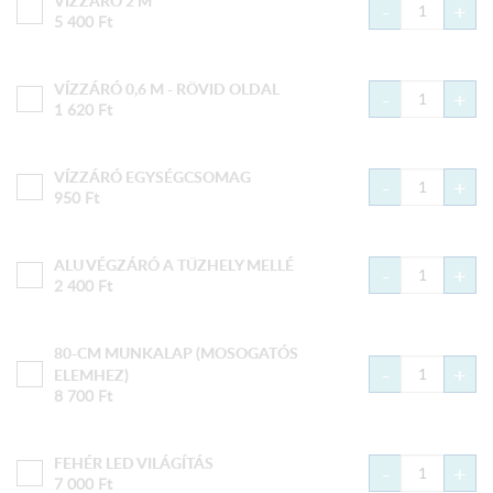
-
+
5 400
Ft
VÍZZÁRÓ 0,6 M - RÖVID OLDAL
-
+
1 620
Ft
VÍZZÁRÓ EGYSÉGCSOMAG
-
+
950
Ft
ALU VÉGZÁRÓ A TŰZHELY MELLÉ
-
+
2 400
Ft
80-CM MUNKALAP (MOSOGATÓS
-
+
ELEMHEZ)
8 700
Ft
FEHÉR LED VILÁGÍTÁS
-
+
7 000
Ft