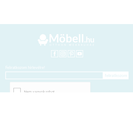
Feliratkozom hírlevélre!
+36 20 318 8122
Kártyás fizetés szolgáltatója: