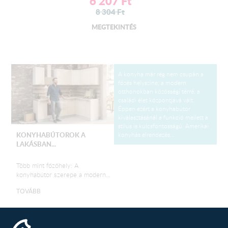
6 207
Ft
8 304
Ft
MEGTEKINTÉS
A konyha már rég nem csupán a
főzés helyszíne; a modern
otthonokban közösségi térré, a
családi élet központjává vált.
Éppen ezért a konyhabútor
kiválasztásánál a funkció mellett a
stílus is kulcsfontosságú. Amerikai
konyhás elrendezés...
KONYHABÚTOROK A
LAKÁSBAN...
Több mint főzőhely: A
konyhabútor szerepe a modern...
TOVÁBB
Egy új konyha tervezése izgalmas,