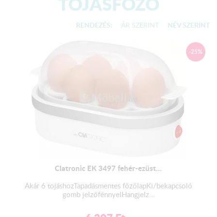
TOJÁSFŐZŐ
RENDEZÉS:
ÁR SZERINT
NÉV SZERINT
-25%
Clatronic EK 3497 fehér-ezüst...
Akár 6 tojáshozTapadásmentes főzőlapKi/bekapcsoló
gomb jelzőfénnyelHangjelz...