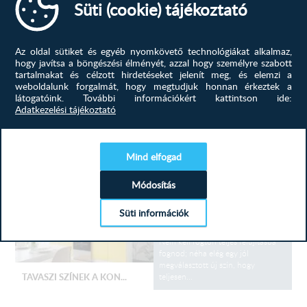
Süti (cookie) tájékoztató
de olykor ijesztő feladat is lehet.
Hogy elkerüld a buktatókat, kövesd
ezt az egyszerű, 5 lépéses
útmutatót! 1. Az első és
Az oldal sütiket és egyéb nyomkövető technológiákat alkalmaz,
legfontosabb, hogy lemérjük a
hogy javítsa a böngészési élményét, azzal hogy személyre szabott
területet, ahova a konyhabútor fog
tartalmakat és célzott hirdetéseket jelenít meg, és elemzi a
be kerülni....
KONYHABÚTOR TERVEZÉS...
weboldalunk forgalmát, hogy megtudjuk honnan érkeztek a
látogatóink.
További információkért kattintson ide:
Adatkezelési tájékoztató
konyhabútor, konyhabútor
tervezés, új, ötletek,
TOVÁBB
Mind elfogad
Módosítás
Színek, amik élettel töltik meg az
otthonod! A tavasz az megújulás
Süti információk
ideje, miért ne kezdenéd ezt az
otthonod szívével, a konyhával?
Nem kell rögtön teljes felújításba
fognod; néha elég egy jól
megválasztott új szín, hogy
teljesen...
TAVASZI SZÍNEK A KON...