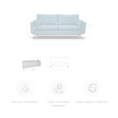
Spóroljon a kiadásaival
Kérjen információt
Legyen elégedett Vásárlónk!
kollegánktól!