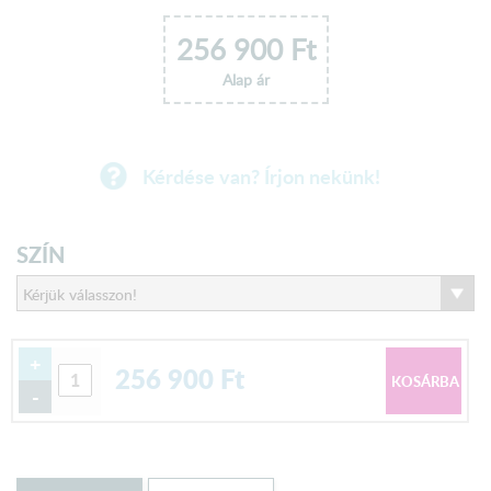
256 900
Ft
Alap ár
Kérdése van? Írjon nekünk!
SZÍN
+
256 900
Ft
-