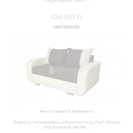
meg kanapéját, sarok...
424 500
Ft
MEGTEKINTÉS
Fero 2-es kanapé A, Vanília-barna
Praktikus, helytakarékos, kényelmes és az Öné! Keresse
meg kanapéját nálunk!...