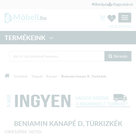
Belépés
Regisztráció
Toggle
0
naviga
+36 20 318 8122
TERMÉKEINK
Keresés
>
>
>
>
Termékek
Nappali
Kanapé
Beniamin kanapé D, Türkizkék
BENIAMIN KANAPÉ D, TÜRKIZKÉK
CIKKSZÁM: 5875D