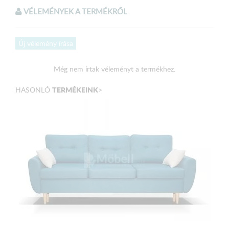
A háttámla hátradöntésével ággyá alakítható.
VÉLEMÉNYEK A TERMÉKRŐL
Választható színek:
Új vélemény írása
Türkizkék szövet
Még nem írtak véleményt a termékhez.
Méretek:
TERMÉKEINK
HASONLÓ
>
Háttámla magassága: 90 cm
Ülőmagasság: 45 cm
Beülő mélység párnával: 60 cm
Beülő mélység: 79 cm
Külső méret: 221x98 cm
Fekvőfelület: 200x140 cm
A terméket csomagolva, több darabban szállítjuk!