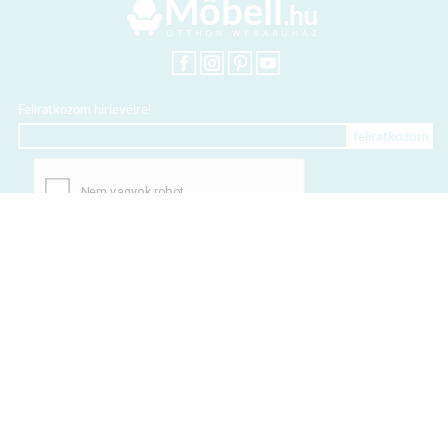
Feliratkozom hírlevélre!
+36 20 318 8122
Kártyás fizetés szolgáltatója:
Elfogadott kártyák: