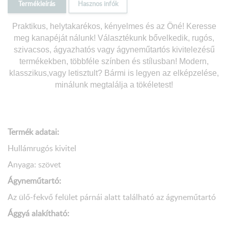
Termékleírás
Hasznos infók
Praktikus, helytakarékos, kényelmes és az Öné! Keresse
meg kanapéját nálunk! Választékunk bővelkedik, rugós,
szivacsos, ágyazhatós vagy ágyneműtartós kivitelezésű
termékekben, többféle színben és stílusban! Modern,
klasszikus,vagy letisztult? Bármi is legyen az elképzelése,
minálunk megtalálja a tökéletest!
Termék adatai:
Hullámrugós kivitel
Anyaga: szövet
Ágyneműtartó:
Az ülő-fekvő felület párnái alatt található az ágyneműtartó
Ággyá alakítható: