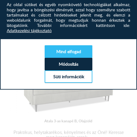
Szeretné ha otthonába egységes bútorok lennének? Ha a
Az oldal sütiket és egyéb nyomkövető technológiákat alkalmaz,
kanapé nem különbözne...
hogy javítsa a böngészési élményét, azzal hogy személyre szabott
tartalmakat és célzott hirdetéseket jelenít meg, és elemzi a
weboldalunk forgalmát, hogy megtudjuk honnan érkeztek a
424 500
Ft
látogatóink.
További információkért kattintson ide:
Adatkezelési tájékoztató
MEGTEKINTÉS
Mind elfogad
Módosítás
Süti információk
Atala 3-as kanapé B, Olajzöld
Praktikus, helytakarékos, kényelmes és az Öné! Keresse