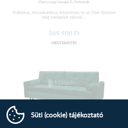
Cherry nagy kanapé D, Türkizkék
Praktikus, helytakarékos, kényelmes és az Öné! Keresse
meg kanapéját nálunk!...
369 900
Ft
MEGTEKINTÉS
Süti (cookie) tájékoztató
Dora 3-as kanapé D, Bársonyzöld