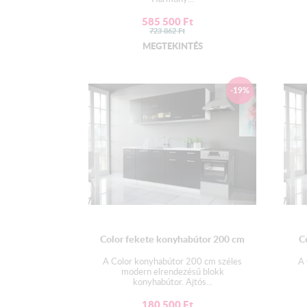
585 500
Ft
723 862
Ft
MEGTEKINTÉS
-19%
Color fekete konyhabútor 200 cm
C
A Color konyhabútor 200 cm széles
A 
modern elrendezésű blokk
konyhabútor. Ajtós...
180 500
Ft