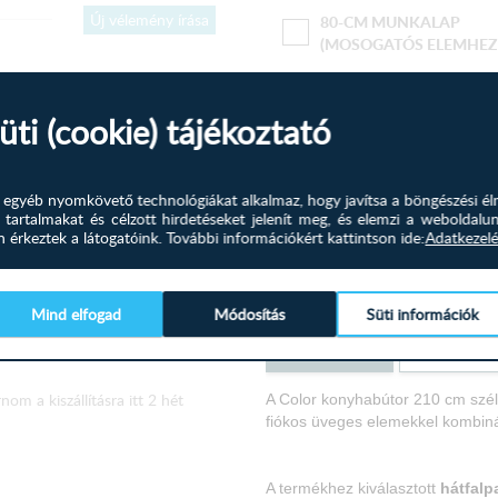
Új vélemény írása
80-CM MUNKALAP
(MOSOGATÓS ELEMHEZ
őségűek
üti (cookie) tájékoztató
+
142
-
1
és egyéb nyomkövető technológiákat alkalmaz, hogy javítsa a böngészési él
 tartalmakat és célzott hirdetéseket jelenít meg, és elemzi a weboldalu
érkeztek a látogatóink.
További információkért kattintson ide:
Adatkezelé
mekkel tudtam bővíteni, és
árlása nélkül bővíthetem
Mind elfogad
Módosítás
Süti információk
Termékleírás
Tudástér
om a kiszállításra itt 2 hét
A Color konyhabútor 210 cm szé
fiókos üveges elemekkel kombiná
A termékhez kiválasztott
hátfalp