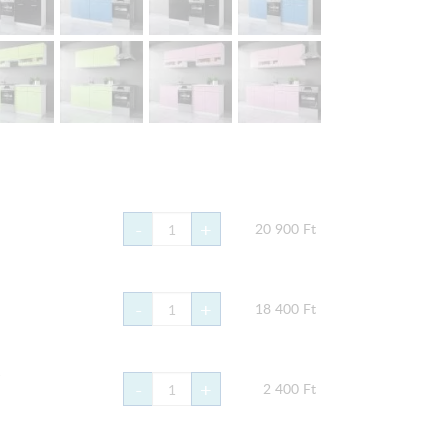
-
+
20 900
Ft
-
+
18 400
Ft
-
+
2 400
Ft