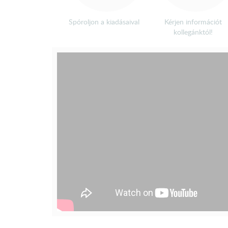
Spóroljon a kiadásaival
Kérjen információt
kollegánktól!