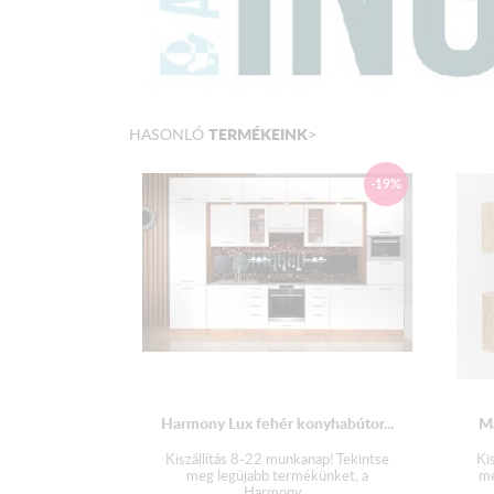
TERMÉKEINK
HASONLÓ
>
-19%
Harmony Lux fehér konyhabútor...
Ma
Kiszállítás 8-22 munkanap! Tekintse
Ki
meg legújabb termékünket, a
me
Harmony...