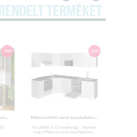
m
-24%
-26%
cm × 51 cm
 cm × 51 cm
 cm × 30,5 cm
cm × 30,5 cm
ér...
Malorca Fehér sarok konyhabútor...
 cm × 30,5 cm
 35
Kiszállítás 8-22 munkanap! Tekintse
meg a Malorca sarok konyhabútort...