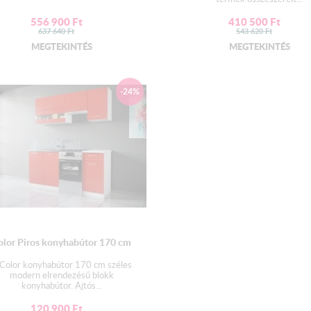
Termék színe:
Fehér
váz -Matt 
556 900
Ft
410 500
Ft
637 640
Ft
543 620
Ft
MEGTEKINTÉS
MEGTEKINTÉS
Munkalap:
2,8 cm vastagságú préselt laminá
-24%
A mosogatós elem
NEM
tartal
Fiók:
Bútorlap oldalvázú - fém fiókcsú
Mosogató:
Az alapár
NEM
tartalmazza a m
Kiváló minőségű gyártótól 
olor Piros konyhabútor 170 cm
lefolyóval.
Color konyhabútor 170 cm széles
Választható 2 mély és 1 mély+c
modern elrendezésű blokk
konyhabútor. Ajtós...
120 900
Ft