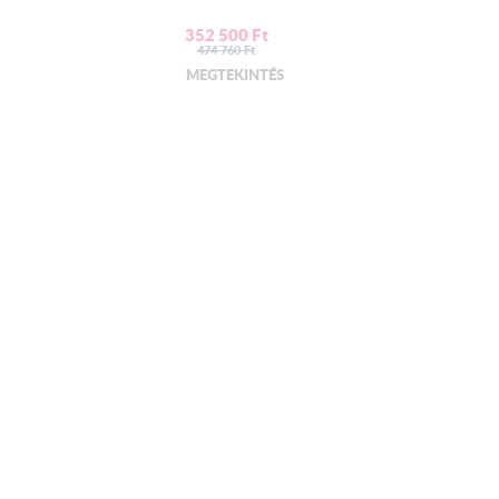
Narancssárga front
352 500
Ft
474 760
Ft
MEGTEKINTÉS
lt forgácslap , elemenként szerelve.
maz munkalapot!
Külön szükséges megrendelni!
szóval szerelt
osogató tálcát!
származó rozsdamentes mosogatótálca s
zifonnal-
seppes változatban.