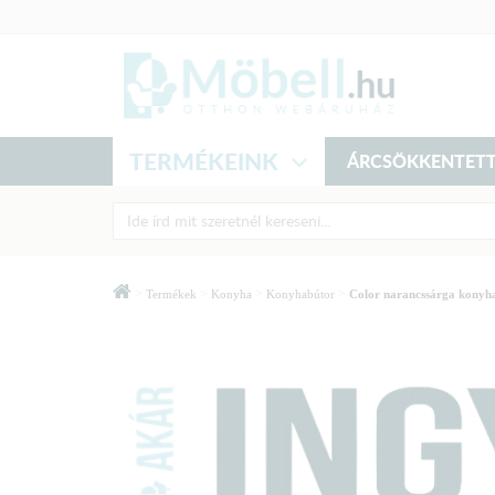
TERMÉKEINK
ÁRCSÖKKENTETT
>
>
>
>
Termékek
Konyha
Konyhabútor
Color narancssárga konyh