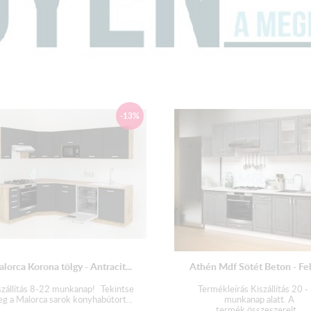
Felső elemsor hossza: 210 c
Felső elem magass
ága : 60 cm
Felső elem mélysége : 30,5 cm
Alsó elem magassága : 85 cm
Alsó elem m
élysége: 51 cm
-13%
Munkalap mélysége : 60 cm
Elemek:
80-as mosogató 85 cm × 80 
80-as alsó fiókos 85 cm × 80
80-as üveges felső 60 cm × 80
50-es páraelszívó 38 cm × 50 
lorca Korona tölgy - Antracit...
Athén Mdf Sötét Beton - Feh
80-as üveges felső 60 cm × 80
szállítás 8-22 munkanap! Tekintse
Termékleírás Kiszállítás 20 -
g a Malorca sarok konyhabútort...
munkanap alatt. A
termék összeszerelt...