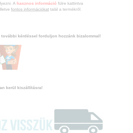
lyezni. A
hasznos információ
fülre kattintva
illetve
fontos információkat
talál a termékről.
 további ké
rdéssel forduljon hozzánk bizalommal!
an kerül kiszállításra!
m