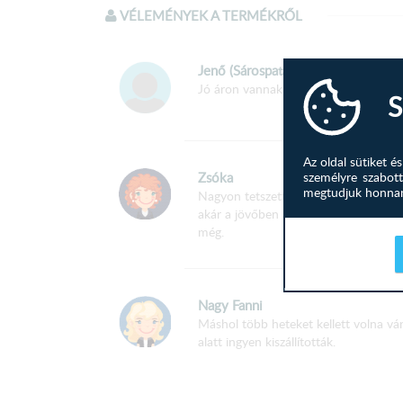
VÉLEMÉNYEK A TERMÉKRŐL
Jenő (Sárospatak)
Jó áron vannak és meglepően jó min
S
Az oldal sütiket 
személyre szabott
Zsóka
megtudjuk honnan 
Nagyon tetszett, hogy kiegészítő ele
akár a jövőben a konyhablokk megvás
még.
Nagy Fanni
Máshol több heteket kellett volna várn
alatt ingyen kiszállították.