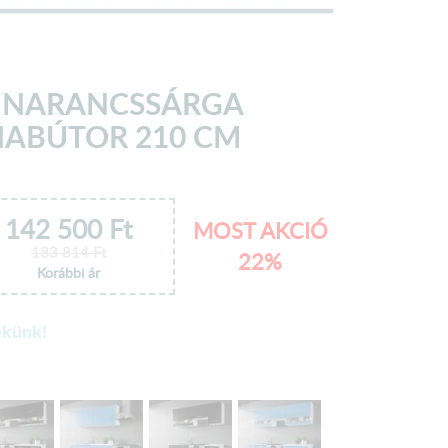
 NARANCSSÁRGA
ABÚTOR 210 CM
142 500
Ft
MOST AKCIÓ
183 814
Ft
22%
Korábbi ár
ekünk!