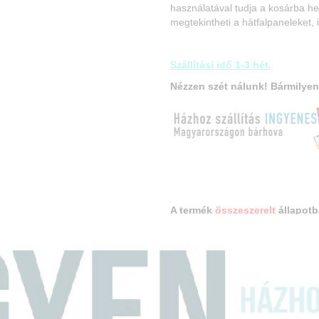
használatával tudja a kosárba he
megtekintheti a hátfalpaneleket, 
Szállítási idő 1-3 hét.
Nézzen szét nálunk! Bármilyen
A termék
összeszerelt
állapotb
Méretek:
Konyhabútor hossza: 210 cm
Alsó elemsor hossza: 160 c