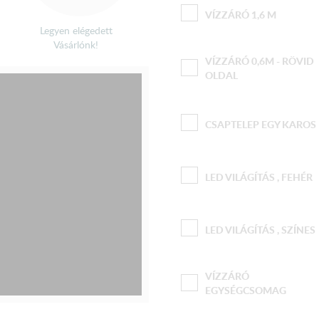
VÍZZÁRÓ 1,6 M
Legyen elégedett
Vásárlónk!
VÍZZÁRÓ 0,6M - RÖVID
OLDAL
CSAPTELEP EGY KAROS
LED VILÁGÍTÁS , FEHÉR
LED VILÁGÍTÁS , SZÍNES
VÍZZÁRÓ
EGYSÉGCSOMAG