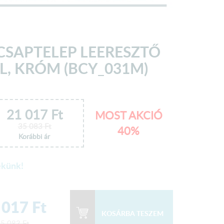
 CSAPTELEP LEERESZTŐ
L, KRÓM (BCY_031M)
21 017
Ft
MOST AKCIÓ
35 083
Ft
40%
Korábbi ár
ekünk!
 017
Ft
35 083
Ft