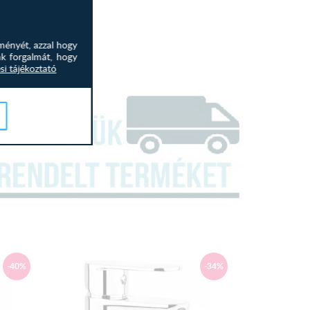
ményét, azzal hogy
nk forgalmát, hogy
si tájékoztató
-40%
-34%