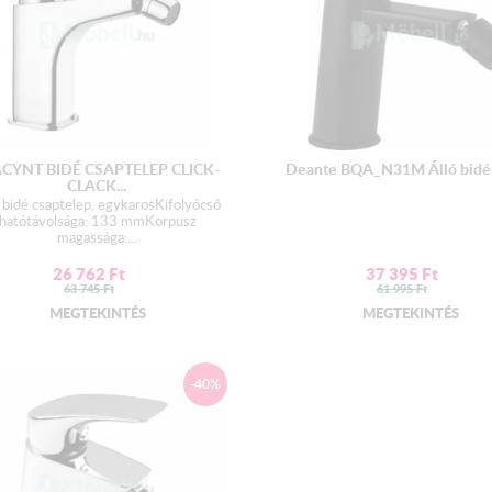
ACYNT BIDÉ CSAPTELEP CLICK-
Deante BQA_N31M Álló bidé c
CLACK...
 bidé csaptelep, egykarosKifolyócső
hatótávolsága: 133 mmKorpusz
magassága:...
26 762
Ft
37 395
Ft
63 745
Ft
61 995
Ft
MEGTEKINTÉS
MEGTEKINTÉS
-40%