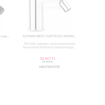
sap...
ALPINIA BIDÉ CSAPTELEP, KRÓM...
Álló bidé csaptelep, egykarosautomata
leeresztővel Kifolyócső hatótávolsága:...
20 967
Ft
31 583
Ft
MEGTEKINTÉS