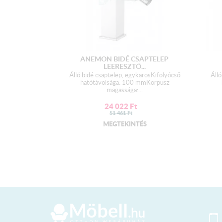
ANEMON BIDÉ CSAPTELEP
LEERESZTŐ...
Álló bidé csaptelep, egykarosKifolyócső
Álló
hatótávolsága: 100 mmKorpusz
magassága:...
24 022
Ft
51 461
Ft
MEGTEKINTÉS