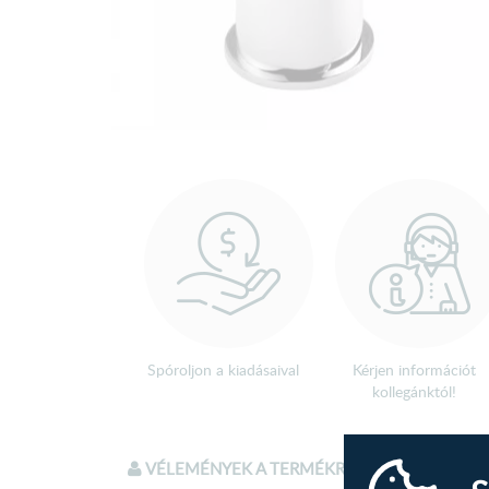
Spóroljon a kiadásaival
Kérjen információt
kollegánktól!
VÉLEMÉNYEK A TERMÉKRŐL