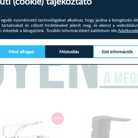
üti (cookie) tájékoztató
rmékhez.
és egyéb nyomkövető technológiákat alkalmaz, hogy javítsa a böngészési él
 tartalmakat és célzott hirdetéseket jelenít meg, és elemzi a weboldalu
érkeztek a látogatóink.
További információkért kattintson ide:
Adatkezelé
Mind elfogad
Módosítás
Süti információk
-58%