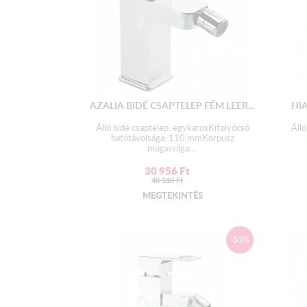
AZALIA BIDÉ CSAPTELEP FÉM LEER...
HI
Álló bidé csaptelep, egykarosKifolyócső
Álló
hatótávolsága: 110 mmKorpusz
magassága:...
30 956
Ft
48 110
Ft
MEGTEKINTÉS
-53%