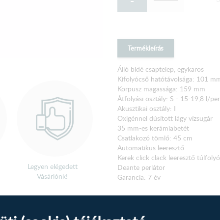
-
Termékleírás
Álló bidé csaptelep, egykaros
Kifolyócső hatótávolsága: 101 m
Korpusz magassága: 159 mm
Átfolyási osztály: S - 15-19,8 l/pe
Akusztikai osztály: I
Oxigénnel dúsított lágy vízsugár
35 mm-es kerámiabetét
Csatlakozó tömlő: 45 cm
Automatikus leeresztő
Kerek click clack leeresztő túlfolyó
Legyen elégedett
Deante perlátor
Vásárlónk!
Garancia: 7 év
Új vélemény írása