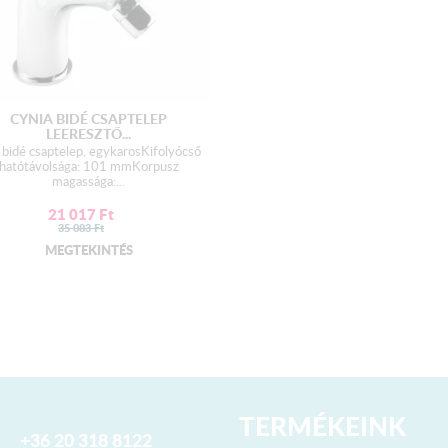
CYNIA BIDÉ CSAPTELEP
LEERESZTŐ...
 bidé csaptelep, egykarosKifolyócső
hatótávolsága: 101 mmKorpusz
magassága:...
21 017
Ft
35 083
Ft
MEGTEKINTÉS
TERMÉKEINK
+36 20 318 8122