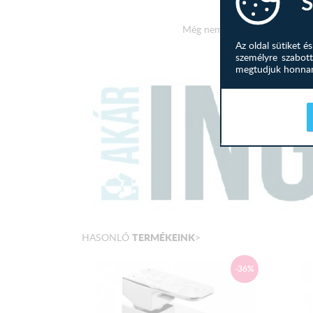
S
Még nem írtak véleményt a te
Az oldal sütiket 
személyre szabott
megtudjuk honnan 
TERMÉKEINK
HASONLÓ
>
-36%