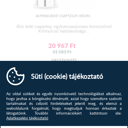
ALPINIA BIDÉ CSAPTELEP, KRÓM...
Álló bidé csaptelep, egykarosautomata leeresztővel
Kifolyócső hatótávolsága:...
20 967
Ft
31 583
Ft
MEGTEKINTÉS
Süti (cookie) tájékoztató
-40%
Az oldal sütiket és egyéb nyomkövető technológiákat alkalmaz,
hogy javítsa a böngészési élményét, azzal hogy személyre szabott
tartalmakat és célzott hirdetéseket jelenít meg, és elemzi a
weboldalunk forgalmát, hogy megtudjuk honnan érkeztek a
látogatóink.
További információkért kattintson ide:
Adatkezelési tájékoztató