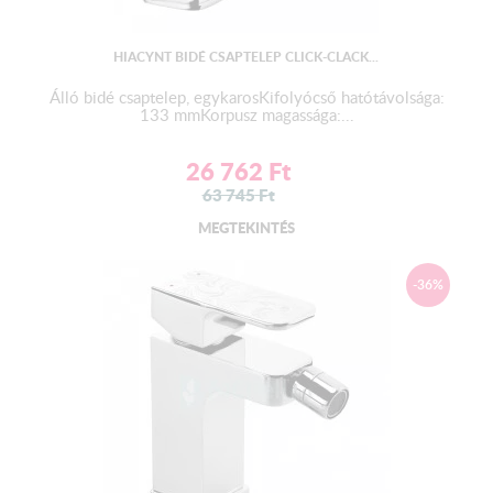
HIACYNT BIDÉ CSAPTELEP CLICK-CLACK...
Álló bidé csaptelep, egykarosKifolyócső hatótávolsága:
133 mmKorpusz magassága:...
26 762
Ft
63 745
Ft
MEGTEKINTÉS
-36%