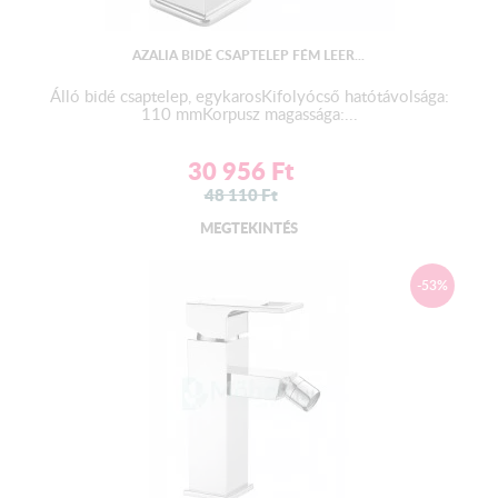
AZALIA BIDÉ CSAPTELEP FÉM LEER...
Álló bidé csaptelep, egykarosKifolyócső hatótávolsága:
110 mmKorpusz magassága:...
30 956
Ft
48 110
Ft
MEGTEKINTÉS
-53%