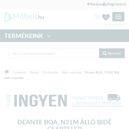
Belépés
Regisztráció
Toggle
0
naviga
+36 20 318 8122
TERMÉKEINK
Keresés
>
>
>
>
>
Termékek
Deante
Fürdőszoba
Bidé csaptelep
Deante BQA_N31M Álló
bidé csaptelep
DEANTE BQA_N31M ÁLLÓ BIDÉ
CSAPTELEP