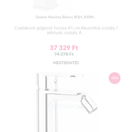
Deante Hiacinty Bianco BQH_A30M...
Csatlakozó gégecső hossza 45 cm Akusztikai osztály I
átfolyási osztály A...
37 329
Ft
74 278
Ft
MEGTEKINTÉS
-34%