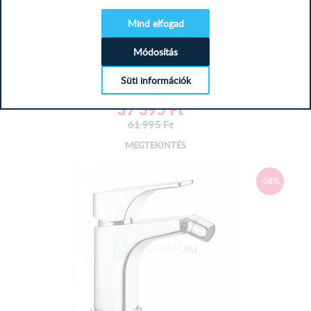
Mind elfogad
Deante BQA_N31M Álló bidé csap...
Módosítás
Süti információk
37 395
Ft
61 995
Ft
MEGTEKINTÉS
-58%