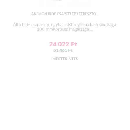
ANEMON BIDÉ CSAPTELEP LEERESZTŐ...
Álló bidé csaptelep, egykarosKifolyócső hatótávolsága:
100 mmKorpusz magassága:...
24 022
Ft
51 461
Ft
MEGTEKINTÉS