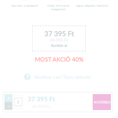
Spóroljon a kiadásaival
Kérjen információt
Legyen elégedett Vásárlónk!
kollegánktól!
37 395
Ft
61 995
Ft
Korábbi ár
MOST AKCIÓ 40%
Kérdése van? Írjon nekünk!
37 395
Ft
+
-
61 995
Ft