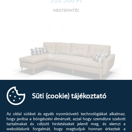
MEGTEKINTÉS
Süti (cookie) tájékoztató
Cherry MAX sarokülő C, Világosbarna
Praktikus, helytakarékos, kényelmes és az Öné! Keresse
meg kanapéját, sarok...
Az oldal sütiket és egyéb nyomkövető technológiákat alkalmaz,
hogy javítsa a böngészési élményét, azzal hogy személyre szabott
tartalmakat és célzott hirdetéseket jelenít meg, és elemzi a
613 900
Ft
weboldalunk forgalmát, hogy megtudjuk honnan érkeztek a