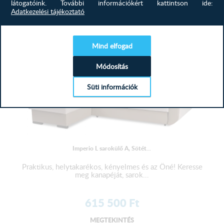
látogatóink.
További információkért kattintson ide:
MEGTEKINTÉS
Adatkezelési tájékoztató
Mind elfogad
Módosítás
Süti információk
Imperio L sarokülő A, Sötét...
Praktikus, helytakarékos, kényelmes és az Öné! Keresse
meg kanapéját, sarok...
615 500
Ft
MEGTEKINTÉS