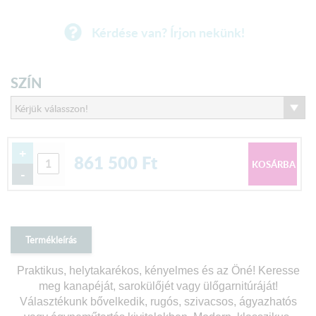
Kérdése van? Írjon nekünk!
SZÍN
+
861 500
Ft
-
Termékleírás
Praktikus, helytakarékos, kényelmes és az Öné! Keresse
meg kanapéját, sarokülőjét vagy ülőgarnitúráját!
Választékunk bővelkedik, rugós, szivacsos, ágyazhatós