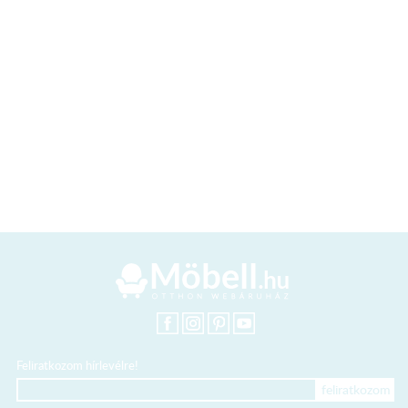
Feliratkozom hírlevélre!