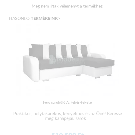
Külső méret:
340 x 190 x 167 cm
Még nem írtak véleményt a termékhez.
Fekvőfelület:
275 x 126 cm
TERMÉKEINK
HASONLÓ
>
Magasság:
80 cm
Ülőmagasság: 38 cm
Beülőmélység (párnával): 59 cm
A terméket elemekre bontva, csomagolva szállítjuk!
Fero sarokülő A, Fehér-Fekete
Praktikus, helytakarékos, kényelmes és az Öné! Keresse
meg kanapéját, sarok...
510 500
Ft