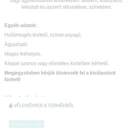
vagy ágyneműtartós kivitelekben. Modern, klasszikus,
letisztult és újszerű stílusokban, színekben.
Egyéb adatok:
Hullámrugós kivitelű, szövet anyagú.
Ágyazható.
Magas fekhelyes.
Képpel azonos vagy ellentétes kivitelben kérhető.
Megjegyzésben kérjük tüntessék fel a kiválasztott
kivitelt!
Válaszható színek:
VÉLEMÉNYEK A TERMÉKRŐL
Mélykék szövet
Új vélemény írása
Méretek: