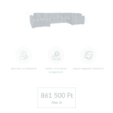
Spóroljon a kiadásaival
Kérjen információt
Legyen elégedett Vásárlónk!
kollegánktól!
861 500
Ft
Alap ár