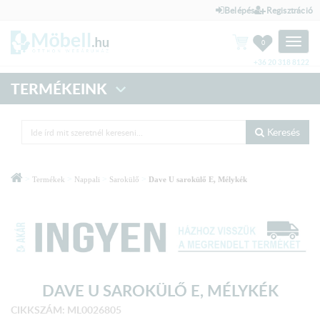
Belépés
Regisztráció
Toggle
0
naviga
+36 20 318 8122
TERMÉKEINK
Keresés
>
>
>
>
Termékek
Nappali
Sarokülő
Dave U sarokülő E, Mélykék
DAVE U SAROKÜLŐ E, MÉLYKÉK
CIKKSZÁM: ML0026805