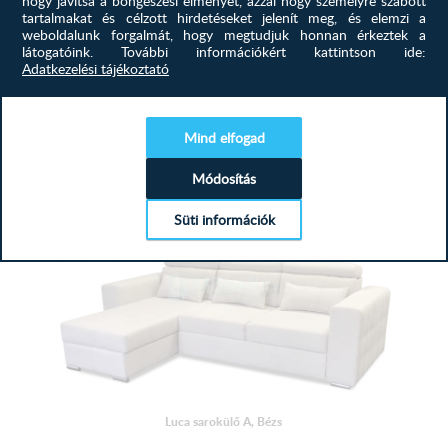
Milano U sarokülő C, Bézs
tartalmakat és célzott hirdetéseket jelenít meg, és elemzi a
weboldalunk forgalmát, hogy megtudjuk honnan érkeztek a
Praktikus, helytakarékos, kényelmes és az Öné! Keresse
látogatóink.
További információkért kattintson ide:
meg kanapéját, sarok...
Adatkezelési tájékoztató
793 900
Ft
Mind elfogad
MEGTEKINTÉS
Módosítás
Süti információk
Luca sarokülő A, Bézs