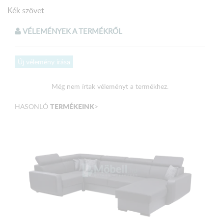
Kék szövet
VÉLEMÉNYEK A TERMÉKRŐL
Méretek
Magasság: 85 cm
Új vélemény írása
Szélesség: 237 cm
Még nem írtak véleményt a termékhez.
Mélység: 154 cm
Ülőmagasság: 47 cm
TERMÉKEINK
HASONLÓ
>
Fekvőfelület
:
1200 x 2040 cm
A terméket összeszerelt állapotban, csomagolva, több
darabban szállítjuk!