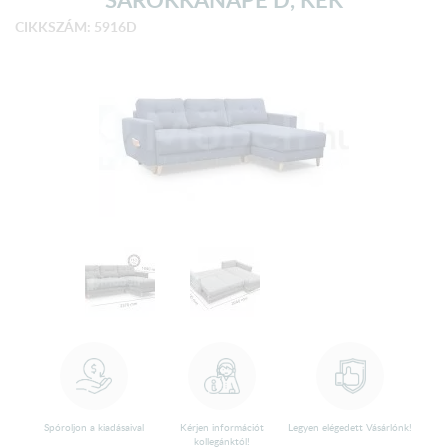
CIKKSZÁM: 5916D
Spóroljon a kiadásaival
Kérjen információt
Legyen elégedett Vásárlónk!
kollegánktól!