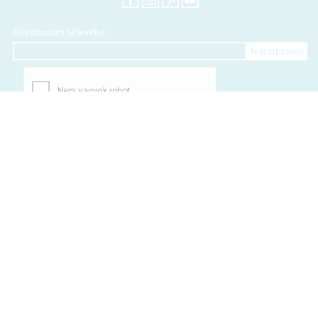
Feliratkozom hírlevélre!
+36 20 318 8122
Kártyás fizetés szolgáltatója:
Elfogadott kártyák:
TERMÉKEINK
ÁRCSÖKKENTETT TERMÉKEK