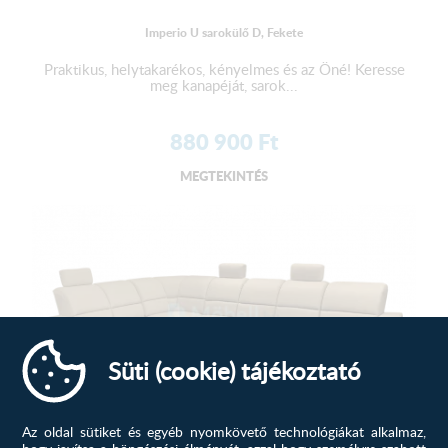
Imperio U sarokülő D, Fekete
Praktikus, helytakarékos, kényelmes és az Öné! Keresse
meg kanapéját, sarok...
880 900
Ft
MEGTEKINTÉS
Süti (cookie) tájékoztató
Az oldal sütiket és egyéb nyomkövető technológiákat alkalmaz,
hogy javítsa a böngészési élményét, azzal hogy személyre szabott