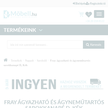
Belépés
Regisztráció
Toggle
0
naviga
+36 20 318 8122
TERMÉKEINK
Keresés
>
>
>
>
Termékek
Nappali
Sarokülő
Fray ágyazható és ágyneműtartós
sarokkanapé D, Kék
FRAY ÁGYAZHATÓ ÉS ÁGYNEMŰTARTÓS
SAROKKANAPÉ D, KÉK