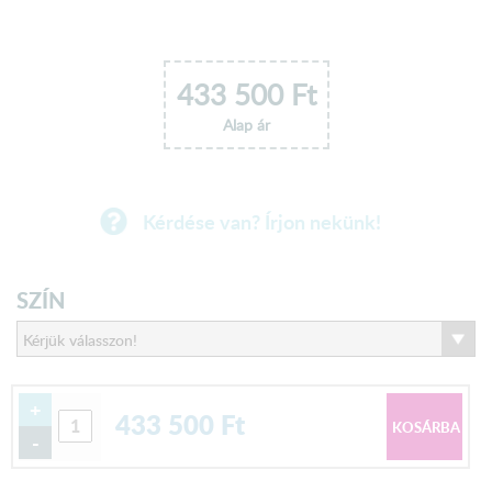
433 500
Ft
Alap ár
Kérdése van? Írjon nekünk!
SZÍN
+
433 500
Ft
-