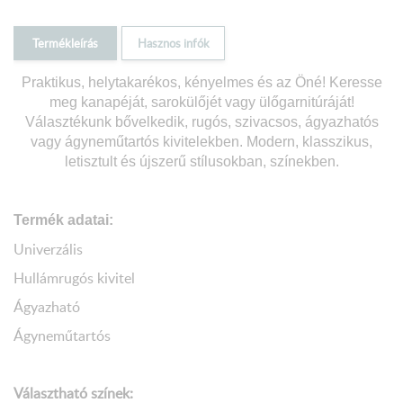
Termékleírás
Hasznos infók
Praktikus, helytakarékos, kényelmes és az Öné! Keresse
meg kanapéját, sarokülőjét vagy ülőgarnitúráját!
Választékunk bővelkedik, rugós, szivacsos, ágyazhatós
vagy ágyneműtartós kivitelekben. Modern, klasszikus,
letisztult és újszerű stílusokban, színekben.
Termék adatai:
Univerzális
Hullámrugós kivitel
Ágyazható
Ágyneműtartós
Választható színek: