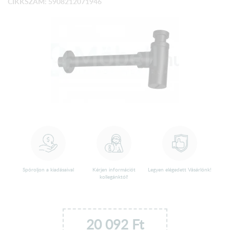
CIKKSZÁM: 5908212071946
Spóroljon a kiadásaival
Kérjen információt
Legyen elégedett Vásárlónk!
kollegánktól!
20 092
Ft