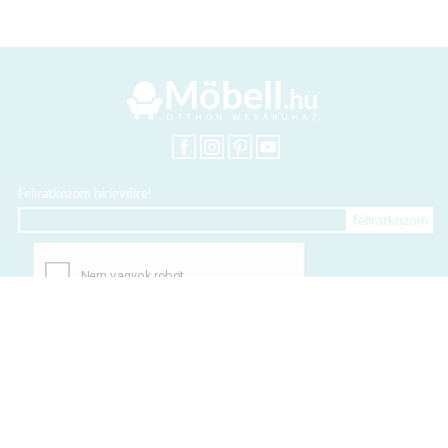
Feliratkozom hírlevélre!
+36 20 318 8122
Kártyás fizetés szolgáltatója: