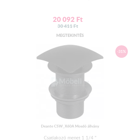
20 092
Ft
30 411
Ft
MEGTEKINTÉS
-31%
Deante CSW_X60A Mosdó állvány
Csatlakozó menet 1 1/4 "