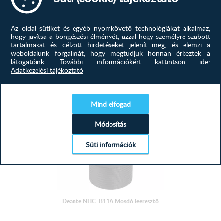
Kivitelezés acélDugó típusa manuálisMosogató anyaga
acélTúlfolyó helye a...
Az oldal sütiket és egyéb nyomkövető technológiákat alkalmaz,
hogy javítsa a böngészési élményét, azzal hogy személyre szabott
5 613
Ft
tartalmakat és célzott hirdetéseket jelenít meg, és elemzi a
weboldalunk forgalmát, hogy megtudjuk honnan érkeztek a
MEGTEKINTÉS
látogatóink.
További információkért kattintson ide:
Adatkezelési tájékoztató
-28%
Mind elfogad
Módosítás
Süti információk
Deante NHC_B11A Mosdó leeresztő