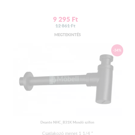
9 295
Ft
12 861
Ft
MEGTEKINTÉS
-34%
Deante NHC_B31K Mosdó szifon
Csatlakozó menet 1 1/4 "