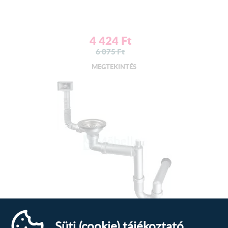
4 424
Ft
6 075
Ft
MEGTEKINTÉS
Deante ZXY_9926 Szifon acél...
Süti (cookie) tájékoztató