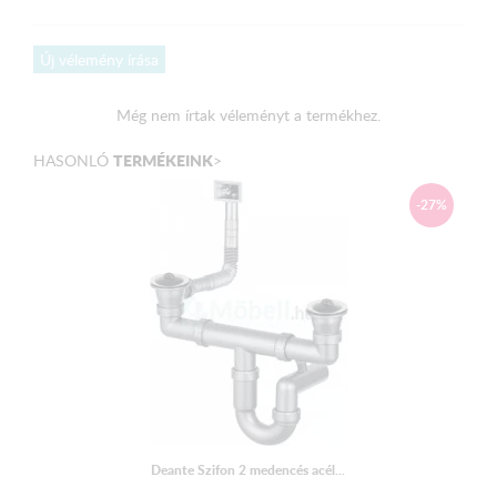
Új vélemény írása
Még nem írtak véleményt a termékhez.
TERMÉKEINK
HASONLÓ
>
-27%
Deante Szifon 2 medencés acél...