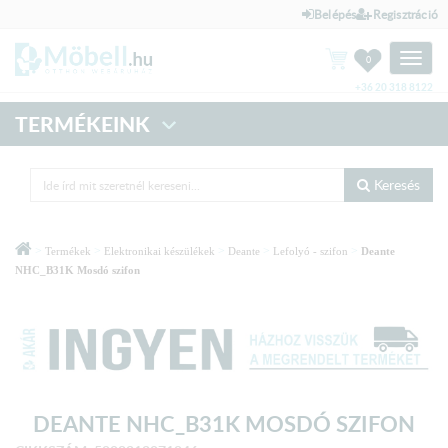
Belépés
Regisztráció
Toggle
0
naviga
+36 20 318 8122
TERMÉKEINK
Keresés
>
>
>
>
>
Termékek
Elektronikai készülékek
Deante
Lefolyó - szifon
Deante
NHC_B31K Mosdó szifon
DEANTE NHC_B31K MOSDÓ SZIFON