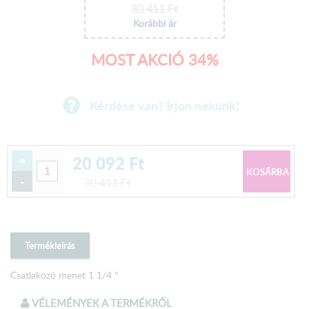
30 411
Ft
Korábbi ár
MOST AKCIÓ 34%
Kérdése van? Írjon nekünk!
20 092
Ft
+
-
30 411
Ft
Termékleírás
Csatlakozó menet 1 1/4 "
VÉLEMÉNYEK A TERMÉKRŐL