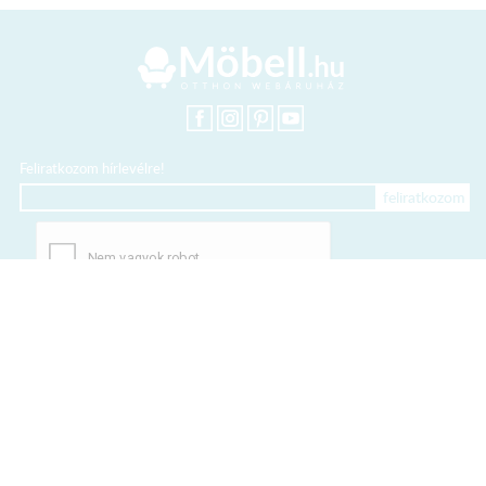
Feliratkozom hírlevélre!
+36 20 318 8122
Kártyás fizetés szolgáltatója:
Elfogadott kártyák: