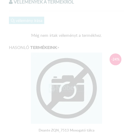
VÉLEMÉNYEK A TERMÉKRŐL
Új vélemény írása
Még nem írtak véleményt a termékhez.
TERMÉKEINK
HASONLÓ
>
-24%
Deante ZQN_7513 Mosogató tálca