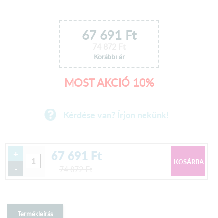
67 691
Ft
74 872
Ft
Korábbi ár
MOST AKCIÓ 10%
Kérdése van? Írjon nekünk!
67 691
Ft
+
-
74 872
Ft
Termékleírás