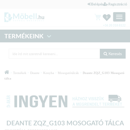
Belépés
Regisztráció
Toggle
0
naviga
+36 20 318 8122
TERMÉKEINK
Keresés
>
>
>
>
>
Termékek
Deante
Konyha
Mosogatótálcák
Deante ZQZ_G103 Mosogató
tálca
DEANTE ZQZ_G103 MOSOGATÓ TÁLCA