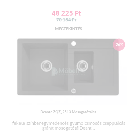
48 225
Ft
70 184
Ft
MEGTEKINTÉS
-26%
Deante ZQZ_2513 Mosogatótálca
fekete színbenegymedencés gyümölcsmosós csepptálcás
gránit mosogatótálDeant...