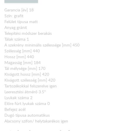
Garancia [év] 18
Szín: grafit
Felület típusa matt
Anyag gránit
Telepítési módszer berakás
Tálak száma 1
A szekrény minimális szélessége [mm] 450
Szélesség [mm] 440
Hossz [mm] 440
Magasság [mm] 184
Tál mélysége [mm] 170
Kivágott hossz [mm] 420
Kivágott szélesség [mm] 420
Tartozékokkal felszerelve igen
Leeresztési átmérő 3.5''
Lyukak száma 2
Előre fúrt lyukak száma 0
Befejez acél
Dugó típusa automatikus
Alacsony szifon/ helytakarékos igen
mosogatógép/ mosógép csatlakoztatásának lehetősége igen