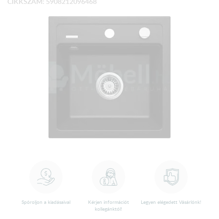
CIKKSZÁM: 5908212096468
Spóroljon a kiadásaival
Kérjen információt
Legyen elégedett Vásárlónk!
kollegánktól!