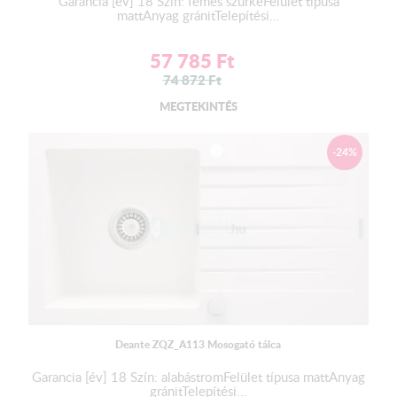
Garancia [év] 18 Szín: fémes szürkeFelület típusa
mattAnyag gránitTelepítési...
57 785
Ft
74 872
Ft
MEGTEKINTÉS
-24%
Deante ZQZ_A113 Mosogató tálca
Garancia [év] 18 Szín: alabástromFelület típusa mattAnyag
gránitTelepítési...