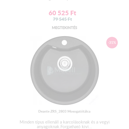
60 525
Ft
79 545
Ft
MEGTEKINTÉS
-31%
Deante ZRS_2803 Mosogatótálca
Minden típus ellenáll a karcolásoknak és a vegyi
anyagoknak.Forgatható kivi...