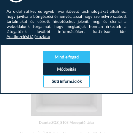
Az oldal sütiket és egyéb nyomkövető technológiákat alkalmaz,
hogy javítsa a böngészési élményét, azzal hogy személyre szabott
67 691
Ft
tartalmakat és célzott hirdetéseket jelenít meg, és elemzi a
weboldalunk forgalmát, hogy megtudjuk honnan érkeztek a
79 545
Ft
látogatóink.
További információkért kattintson ide:
MEGTEKINTÉS
Adatkezelési tájékoztató
-23%
Mind elfogad
Módosítás
Süti információk
Deante ZQZ_S103 Mosogató tálca