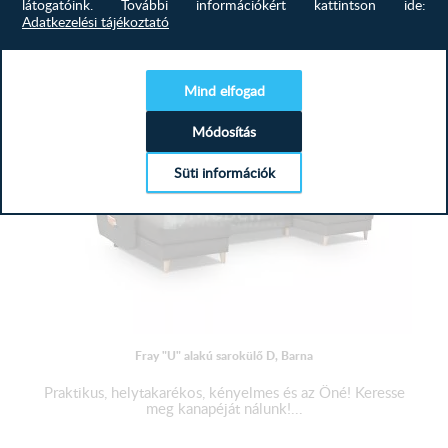
látogatóink.
További információkért kattintson ide:
Adatkezelési tájékoztató
717 900
Ft
MEGTEKINTÉS
Mind elfogad
Módosítás
Süti információk
Fray "U" alakú sarokülő D, Barna
Praktikus, helytakarékos, kényelmes és az Öné! Keresse
meg kanapéját nálunk!...