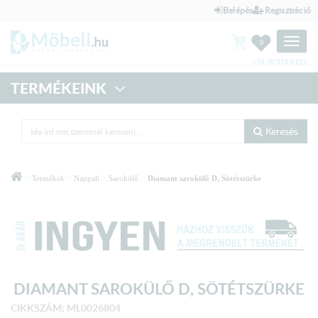
Belépés
Regisztráció
Toggle
0
naviga
+36 20 318 8122
TERMÉKEINK
Keresés
>
>
>
>
Termékek
Nappali
Sarokülő
Diamant sarokülő D, Sötétszürke
DIAMANT SAROKÜLŐ D, SÖTÉTSZÜRKE
CIKKSZÁM: ML0026804