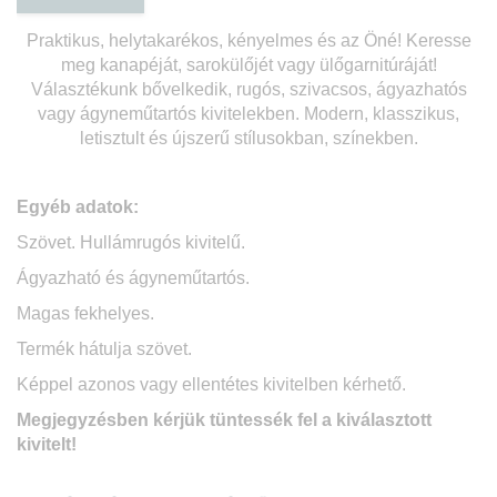
Praktikus, helytakarékos, kényelmes és az Öné! Keresse
meg kanapéját, sarokülőjét vagy ülőgarnitúráját!
Választékunk bővelkedik, rugós, szivacsos, ágyazhatós
vagy ágyneműtartós kivitelekben. Modern, klasszikus,
letisztult és újszerű stílusokban, színekben.
Egyéb adatok:
Szövet. Hullámrugós kivitelű.
Ágyazható és á
gyneműtartós.
Magas fekhelyes.
Termék hátulja szövet.
Képpel azonos vagy ellentétes kivitelben kérhető.
Megjegyzésben kérjük tüntessék fel a kiválasztott
kivitelt!