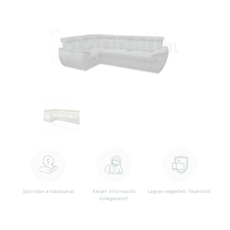
Spóroljon a kiadásaival
Kérjen információt
Legyen elégedett Vásárlónk!
kollegánktól!