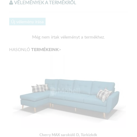
VÉLEMÉNYEK A TERMÉKRŐL
Válaszható színek:
Sötétszürke szövet
Új vélemény írása
Méretek:
Még nem írtak véleményt a termékhez.
Külső méret:
300 x 200 cm
TERMÉKEINK
HASONLÓ
>
Fekvőfelület:
210 x 127 cm
Magasság:
90 - 107 cm
Ülőmagasság: 49 cm
Beülőmélység (párnával): 58 cm
Háttámlamagasság: 73 cm
A terméket elemekre bontva, csomagolva szállítjuk!
Cherry MAX sarokülő D, Türkizkék