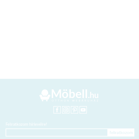
Feliratkozom hírlevélre!