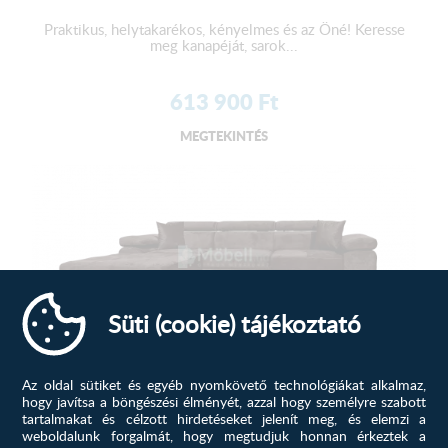
Praktikus, helytakarékos, kényelmes és az Öné! Keresse
meg kanapéját, sarok...
613 900
Ft
MEGTEKINTÉS
Süti (cookie) tájékoztató
Anni sarokülő F, Sötétbarna
Az oldal sütiket és egyéb nyomkövető technológiákat alkalmaz,
hogy javítsa a böngészési élményét, azzal hogy személyre szabott
Praktikus, helytakarékos, kényelmes és az Öné! Keresse
tartalmakat és célzott hirdetéseket jelenít meg, és elemzi a
meg kanapéját, sarok...
weboldalunk forgalmát, hogy megtudjuk honnan érkeztek a