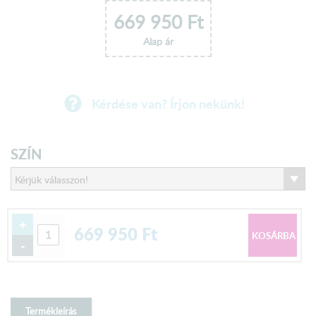
669 950
Ft
Alap ár
Kérdése van? Írjon nekünk!
SZÍN
+
669 950
Ft
-
Termékleírás