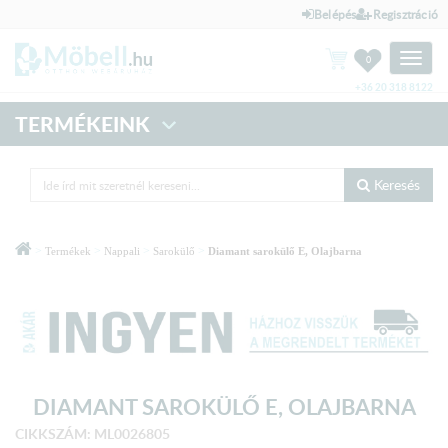
Belépés
Regisztráció
Toggle
0
naviga
+36 20 318 8122
TERMÉKEINK
Keresés
>
>
>
>
Termékek
Nappali
Sarokülő
Diamant sarokülő E, Olajbarna
DIAMANT SAROKÜLŐ E, OLAJBARNA
CIKKSZÁM: ML0026805