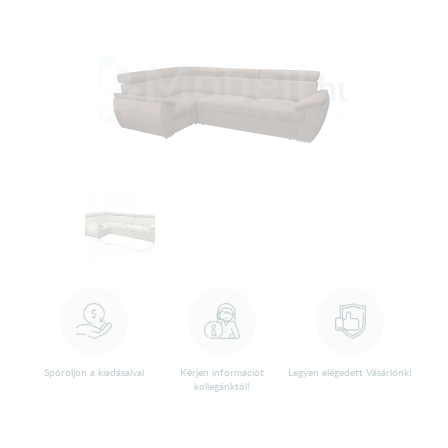
Spóroljon a kiadásaival
Kérjen információt
Legyen elégedett Vásárlónk!
kollegánktól!