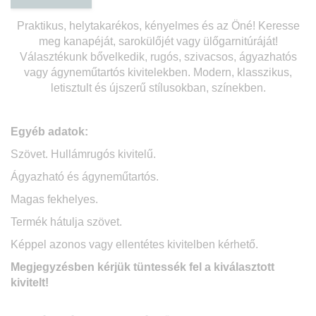
Praktikus, helytakarékos, kényelmes és az Öné! Keresse
meg kanapéját, sarokülőjét vagy ülőgarnitúráját!
Választékunk bővelkedik, rugós, szivacsos, ágyazhatós
vagy ágyneműtartós kivitelekben. Modern, klasszikus,
letisztult és újszerű stílusokban, színekben.
Egyéb adatok:
Szövet. Hullámrugós kivitelű.
Ágyazható és á
gyneműtartós.
Magas fekhelyes.
Termék hátulja szövet.
Képpel azonos vagy ellentétes kivitelben kérhető.
Megjegyzésben kérjük tüntessék fel a kiválasztott
kivitelt!