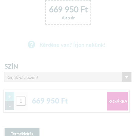
669 950
Ft
Alap ár
Kérdése van? Írjon nekünk!
SZÍN
+
669 950
Ft
-
Termékleírás