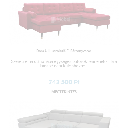
Dora U II. sarokülő E, Bársonyvörös
Szeretné ha otthonába egységes bútorok lennének? Ha a
kanapé nem különbözne...
742 500
Ft
MEGTEKINTÉS