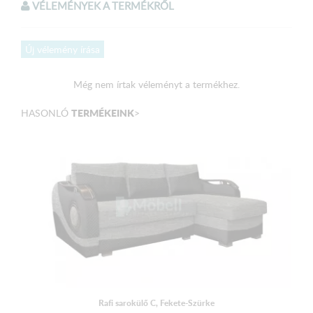
VÉLEMÉNYEK A TERMÉKRŐL
Válaszható színek:
Olajbarna szövet
Új vélemény írása
Méretek:
Még nem írtak véleményt a termékhez.
Külső méret:
300 x 200 cm
TERMÉKEINK
HASONLÓ
>
Fekvőfelület:
210 x 127 cm
Magasság:
90 - 107 cm
Ülőmagasság: 49 cm
Beülőmélység (párnával): 58 cm
Háttámlamagasság: 73 cm
A terméket elemekre bontva, csomagolva szállítjuk!
Rafi sarokülő C, Fekete-Szürke