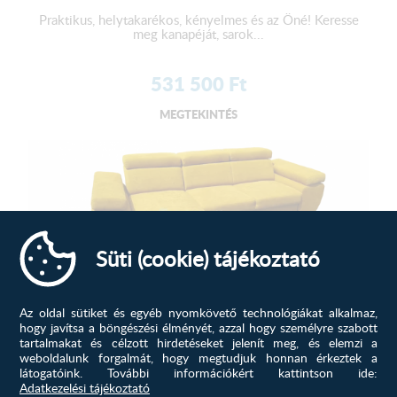
Praktikus, helytakarékos, kényelmes és az Öné! Keresse
meg kanapéját, sarok...
531 500
Ft
MEGTEKINTÉS
Süti (cookie) tájékoztató
Az oldal sütiket és egyéb nyomkövető technológiákat alkalmaz,
Cortina sarokülő D, Okker
hogy javítsa a böngészési élményét, azzal hogy személyre szabott
tartalmakat és célzott hirdetéseket jelenít meg, és elemzi a
Praktikus, helytakarékos, kényelmes és az Öné! Keresse
weboldalunk forgalmát, hogy megtudjuk honnan érkeztek a
meg kanapéját, sarok...
látogatóink.
További információkért kattintson ide:
Adatkezelési tájékoztató