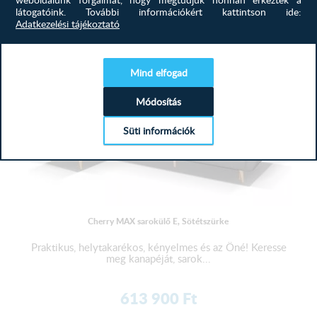
látogatóink.
További információkért kattintson ide:
MEGTEKINTÉS
Adatkezelési tájékoztató
Mind elfogad
Módosítás
Süti információk
Cherry MAX sarokülő E, Sötétszürke
Praktikus, helytakarékos, kényelmes és az Öné! Keresse
meg kanapéját, sarok...
613 900
Ft