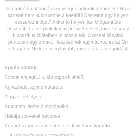
Szeretné ha otthonába egységes bútorok lennének? Ha a
kanapé nem különbözne a foteltől? Szeretné egy helyen
beszerezni őket? Akkor jó helyen jár! Ülőgarnitúra
összeállításaink praktik
usak, kényelmesek, modern vagy
klasszikus kivitelben is készülnek. Ö
sszeállításaink
pontosan egyformák, illeszkednek egymáshoz és az Ön
otthonába
. Ne keressen tovább, megtalálta a megoldást!
Egyéb adatok:
Szövet anyagú. Hullámrugós kivitelű.
Ágyazható, ágyneműtartós.
Magas fekhelyes.
Automata kiemelő mechanika
Hátulja szövettel bevonva
Képpel azonos vagy ellentétes kivitelben kérhető
Megjegyzésben kérjük tüntessék fel a kiválasztott
VÉLEMÉNYEK A TERMÉKRŐL