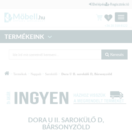
Belépés
Regisztráció
Toggle
0
naviga
+36 20 318 8122
TERMÉKEINK
Keresés
>
>
>
>
Termékek
Nappali
Sarokülő
Dora U II. sarokülő D, Bársonyzöld
DORA U II. SAROKÜLŐ D,
BÁRSONYZÖLD