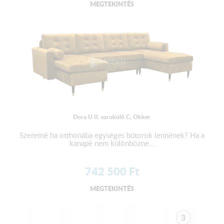
MEGTEKINTÉS
Dora U II. sarokülő C, Okker
Szeretné ha otthonába egységes bútorok lennének? Ha a
kanapé nem különbözne...
742 500
Ft
MEGTEKINTÉS