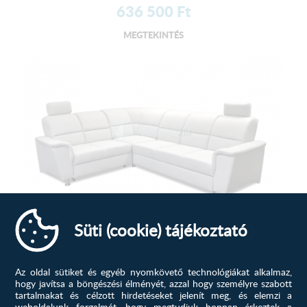
636 500
Ft
MEGTEKINTÉS
Milano L II. sarokülő A, Világ...
Süti (cookie) tájékoztató
Praktikus, helytakarékos, kényelmes és az Öné! Keresse
meg kanapéját, sarok...
Az oldal sütiket és egyéb nyomkövető technológiákat alkalmaz,
hogy javítsa a böngészési élményét, azzal hogy személyre szabott
703 900
Ft
tartalmakat és célzott hirdetéseket jelenít meg, és elemzi a
weboldalunk forgalmát, hogy megtudjuk honnan érkeztek a