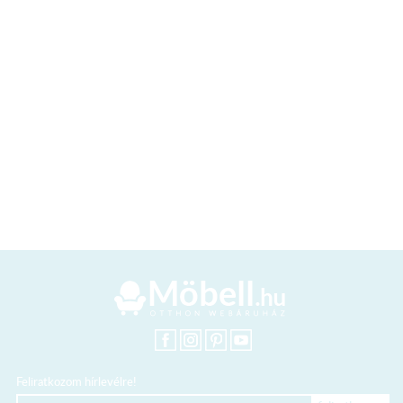
Feliratkozom hírlevélre!