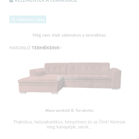
kivitelt!
Új vélemény írása
Választható színek:
Még nem írtak véleményt a termékhez.
Bársonyzöld szövet
TERMÉKEINK
HASONLÓ
>
Méretek:
Külső méret: 294 x 156 cm
Fekvőfelület: 270 x 140 cm
Magasság: 90 cm
Ülőmagasság: 48 cm
Beülőmélység (párnával): 55 cm
Alana sarokülő B, Terrakotta
Praktikus, helytakarékos, kényelmes és az Öné! Keresse
A terméket elemenként, csomagolva szállítjuk!
meg kanapéját, sarok...