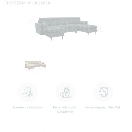
CIKKSZÁM: ML0026814
Spóroljon a kiadásaival
Kérjen információt
Legyen elégedett Vásárlónk!
kollegánktól!