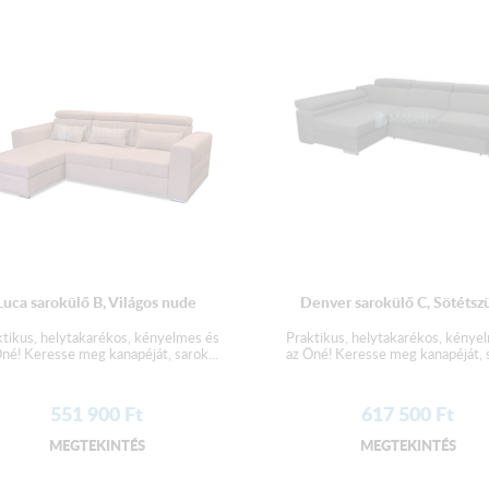
Fekvőfelület:
200 x 142 cm
A terméket elemekre bontva,
Luca sarokülő B, Világos nude
Denver sarokülő C, Sötétsz
ktikus, helytakarékos, kényelmes és
Praktikus, helytakarékos, kénye
né! Keresse meg kanapéját, sarok...
az Öné! Keresse meg kanapéját, s
551 900
Ft
617 500
Ft
MEGTEKINTÉS
MEGTEKINTÉS