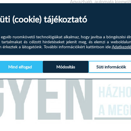
Ágyazható, automata kiemelő
Ágyneműtartós.
üti (cookie) tájékoztató
Univerzális kivitelű.
és egyéb nyomkövető technológiákat alkalmaz, hogy javítsa a böngészési él
Válaszható színek:
 tartalmakat és célzott hirdetéseket jelenít meg, és elemzi a weboldalu
érkeztek a látogatóink.
További információkért kattintson ide:
Adatkezelé
Fehér textilbőr - Szürke szöve
Mind elfogad
Módosítás
Süti információk
Méretek
Külső méret: 230 x 1
Ülőmagasság: 4
Beülőmélység (párnával):
Beülőmélység (teljes):
Magasság: 79