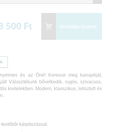
8 500
Ft
ók
 kényelmes és az Öné! Keresse meg kanapéját,
áját! Választékunk bővelkedik, rugós, szivacsos,
s kivitelekben. Modern, klasszikus, letisztult és
n.
textilbőr kárpitozással.