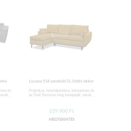
 csomagolva szállítjuk!
ürke
Lucyna 156 sarokülő D, Sötét okker
lmes és
Praktikus, helytakarékos, kényelmes és
arok...
az Öné! Keresse meg kanapéját, sarok...
529 900
Ft
MEGTEKINTÉS