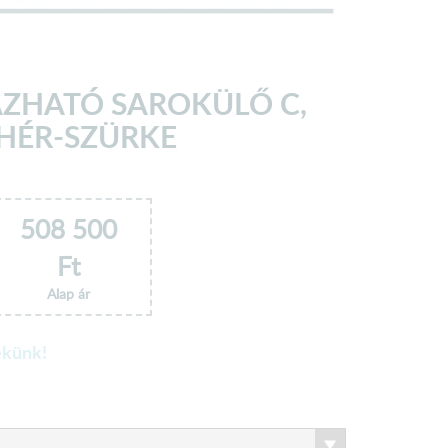
ZHATÓ SAROKÜLŐ C,
HÉR-SZÜRKE
508 500
Ft
Alap ár
ekünk!