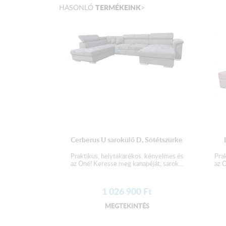
TERMÉKEINK
HASONLÓ
>
Cerberus U sarokülő D, Sötétszürke
Praktikus, helytakarékos, kényelmes és
Pra
az Öné! Keresse meg kanapéját, sarok...
az Ö
1 026 900
Ft
MEGTEKINTÉS