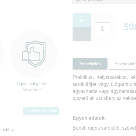
+
50
-
Termékleírás
Hasznos inf
Praktikus, helytakarékos,
Legyen elégedett
sarokülőjét vagy ülőgarnitúr
Vásárlónk!
ágyazhatós vagy ágyneműtartó
újszerű stílusokban, színekbe
Új vélemény írása
Egyéb adatok:
Bonell rugós sarokülő, szövet-
rmékhez.