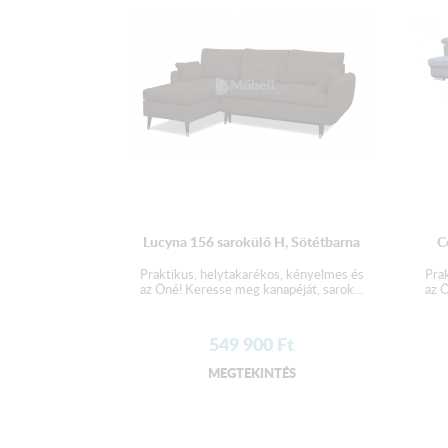
Lucyna 156 sarokülő H, Sötétbarna
C
Praktikus, helytakarékos, kényelmes és
Pra
az Öné! Keresse meg kanapéját, sarok...
az Ö
549 900
Ft
MEGTEKINTÉS