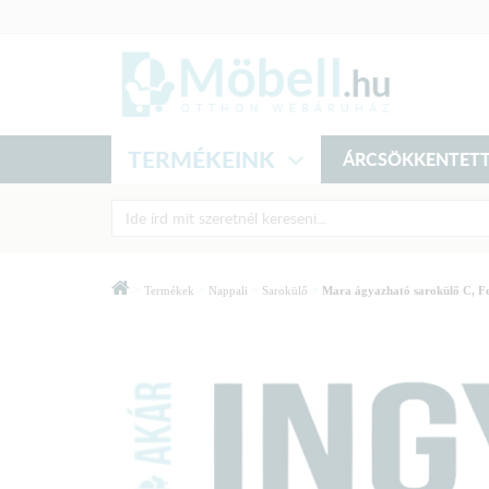
TERMÉKEINK
ÁRCSÖKKENTETT
>
>
>
>
Termékek
Nappali
Sarokülő
Mara ágyazható sarokülő C, F