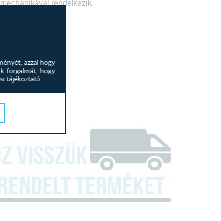
mechanikával rendelkezik.
ményét, azzal hogy
nk forgalmát, hogy
si tájékoztató
t
40 cm
5 cm
 53 cm
 73 cm
 cm