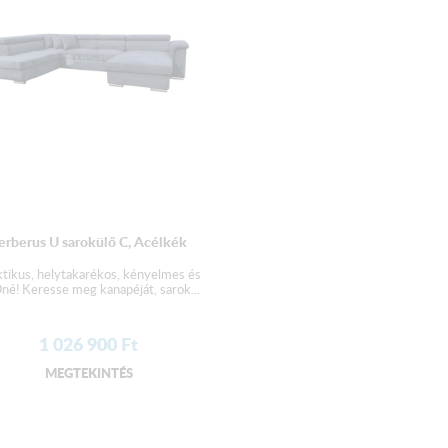
erberus U sarokülő C, Acélkék
ktikus, helytakarékos, kényelmes és
né! Keresse meg kanapéját, sarok...
1 026 900
Ft
MEGTEKINTÉS