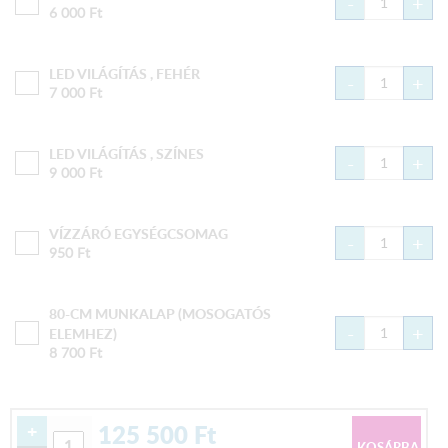
-
+
6 000
Ft
LED VILÁGÍTÁS , FEHÉR
-
+
7 000
Ft
LED VILÁGÍTÁS , SZÍNES
-
+
9 000
Ft
VÍZZÁRÓ EGYSÉGCSOMAG
-
+
950
Ft
80-CM MUNKALAP (MOSOGATÓS
-
+
ELEMHEZ)
8 700
Ft
125 500
Ft
+