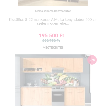
Melba sonoma konyhabútor
Kiszállítás 8-22 munkanap! A Melba konyhabútor 200 cm
széles modern elre...
195 500
Ft
292 750
Ft
MEGTEKINTÉS
-27%