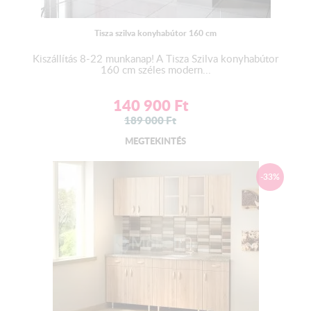
Tisza szilva konyhabútor 160 cm
A munkalap színének a változtatási jogát a gyártó fenntartja!
Kiszállítás 8-22 munkanap! A Tisza Szilva konyhabútor
160 cm széles modern...
Részletes leírás a hasznos infó fül alatt!
140 900
Ft
189 000
Ft
MEGTEKINTÉS
-33%