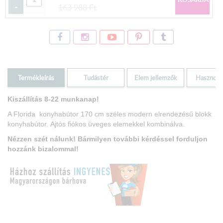
-
163 988
Ft
Termékleírás
Tudástér
Elem jellemzők
Hasznos i
Kiszállítás 8-22 munkanap!
A Florida konyhabútor 170 cm széles modern elrendezésű blokk
konyhabútor.
Ajtós fiókos üveges elemekkel kombinálva.
Nézzen szét nálunk! Bármilyen további kérdéssel forduljon
hozzánk bizalommal!