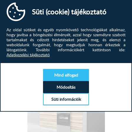
nélkül, de sértetlen állapotban érkezett.
50-es páraelszívó elem 40 cm × 50 cm × 30 cm
Süti (cookie) tájékoztató
40-es ajtós felső elem 60 cm × 40 cm × 30 cm
Az oldal sütiket és egyéb nyomkövető technológiákat alkalmaz,
Kővári Bence
hogy javítsa a böngészési élményét, azzal hogy személyre szabott
Florida konyhabútor leírása:
Ma érkezett meg a bútor. Egyszerűen csodálatos!
tartalmakat és célzott hirdetéseket jelenít meg, és elemzi a
Nagyon szeretjük, teljesen feldobta a konyhánk
weboldalunk forgalmát, hogy megtudjuk honnan érkeztek a
látogatóink.
További információkért kattintson ide:
hangulatát.
Adatkezelési tájékoztató
Termék színe:
Fehér váz - Fehér front
TERMÉKEINK
HASONLÓ
>
Mind elfogad
-24%
Munkalap:
Módosítás
2,8 cm vastagságú préselt laminált forgácslap, elemenként
Süti információk
szerelve.
A mosogatós elem
NEM
tartalmaz munkalapot!
Fiók: