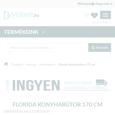
Belépés
Regisztráció
Toggle
0
naviga
+36 20 318 8122
TERMÉKEINK
Keresés
>
>
>
>
Termékek
Konyha
Konyhabútor
Florida konyhabútor 170 cm
FLORIDA KONYHABÚTOR 170 CM
CIKKSZÁM: ML3763B1UI50