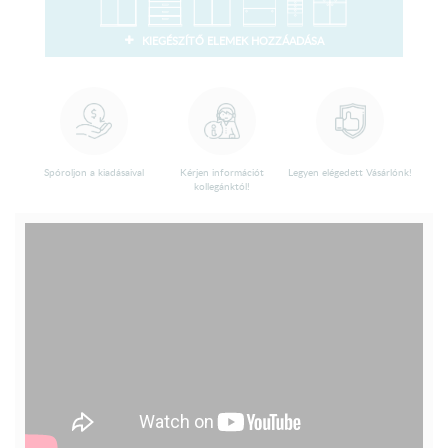
KIEGÉSZÍTŐ ELEMEK HOZZÁADÁSA
Spóroljon a kiadásaival
Kérjen információt
Legyen elégedett Vásárlónk!
kollegánktól!