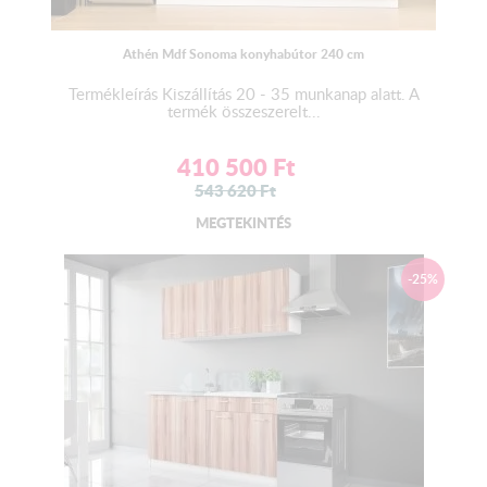
Vízzáró egységcsomag:
Athén Mdf Sonoma konyhabútor 240 cm
2 db végzáró
Termékleírás Kiszállítás 20 - 35 munkanap alatt. A
1 db homorú - 1 db domború sarokfordító
termék összeszerelt...
Az alapár
NEM
tartalmazza.
410 500
Ft
543 620
Ft
Csomagolás:
MEGTEKINTÉS
A termék nincs becsomagolva, mivel a csomagolás költsége
magas, és bizonyos esetekben meghaladhatja a termék árát. Ha
-25%
csomagolt állapotban szeretné átvenni, kérjük, jelezze
rendeléskor, hogy értesíthessük a gyártót. A csomagolás költsége
4.000 Ft – 8.000 Ft között változhat, és akár 25.000 Ft – 65.000
Ft is lehet, attól függően, hogy milyen típusú és mennyire
részletes a csomagolás. A szállítás zárt teherautóval, plédekkel
történik. Átvételkor kérjük, ellenőrizze a terméket, és ha sérülést
észlel, azt jelezze azonnal. A magasfényű termékek vékony
fóliával körbe vannak tekerve.