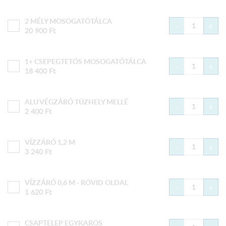
2 MÉLY MOSOGATÓTÁLCA
-
+
20 900
Ft
1+ CSEPEGTETŐS MOSOGATÓTÁLCA
-
+
18 400
Ft
ALU VÉGZÁRÓ TŰZHELY MELLÉ
-
+
2 400
Ft
VÍZZÁRÓ 1,2 M
-
+
3 240
Ft
VÍZZÁRÓ 0,6 M - RÖVID OLDAL
-
+
1 620
Ft
CSAPTELEP EGYKAROS