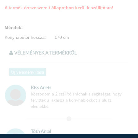
A termék összeszerelt állapotban kerül kiszállításra!
Méretek:
Konyhabútor hossza: 170 cm
Felső elem magass
ága : 60 cm
VÉLEMÉNYEK A TERMÉKRŐL
Felső elem mélysége : 30 cm
Alsó elem magassága : 85 cm
Új vélemény írása
Alsó elem m
élysége: 50 cm
Munkalap mélysége : 60 cm
Kiss Anett
Köszönöm a 2 szállító srácnak a segítséget, hogy
felvitték a lakásba a konyhablokkot a plusz
elemekkel
Elemek:
80-as mosogatós elem 85 cm × 80 cm × 50 cm
40-as alsó fiókos elem 85 cm × 80 cm × 50 cm
Tóth Antal
80-as üveges felső elem 80 cm × 80 cm × 30 cm
A megbeszélt időben érkezett. A termék csomagolás