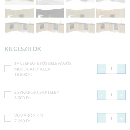
KIEGÉSZÍTŐK
1+ CSEPEGTETŐS BELEVÁGÓS
-
+
MOSOGATÓTÁLCA
18 800
Ft
EGYKAROS CSAPTELEP
-
+
6 000
Ft
VÍZZÁRÓ 2,7 M
-
+
7 290
Ft