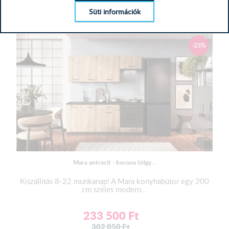
487 406
Ft
nagy mértékben befolyásolhatja.
Süti információk
MEGTEKINTÉS
Termék színe:
Váz: Korona tölgy
-23%
Front: Magasfényű fehér​
​Lábazat:
Az elemek műanyag lábakon állnak, melyek maximum 1
cm-t állíthatók, amik elé a végleges összeépítés után
takaró lécek kerülnek.
A szállítás során a bútorlábakat és a takaró léceket külön
csomagolva szállítjuk, hogy azok ne sérüljenek, így azokat
a helyszíni beépítéskor kell majd felszerelni.
A lábazattakaró léc felszerelése szakértelmet igényel, ezért
Mara antracit - korona tölgy...
javasoljuk, hogy kérjem szakember segítéségét ennek a
műveletnek az elvégzésére.
Kiszállítás 8-22 munkanap! A Mara konyhabútor egy 200
cm széles modern...
( A lábak felszereléséhez útmutatót nem tudunk küldeni. )
233 500
Ft
302 050
Ft