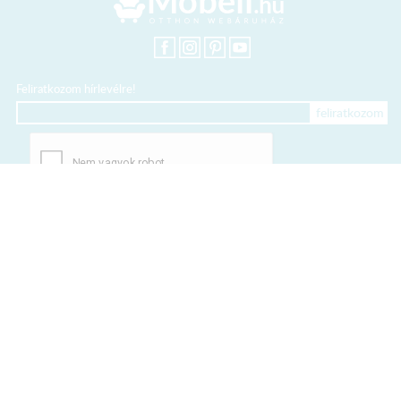
Feliratkozom hírlevélre!
+36 20 318 8122
Kártyás fizetés szolgáltatója:
Elfogadott kártyák:
TERMÉKEINK