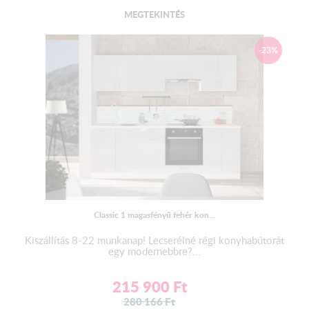
MEGTEKINTÉS
-23%
Classic 1 magasfényű fehér kon...
Kiszállítás 8-22 munkanap! Lecserélné régi konyhabútorát
egy modernebbre?...
215 900
Ft
280 166
Ft