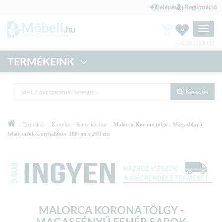
Belépés
Regisztráció
Toggle
0
naviga
+36 20 318 8122
TERMÉKEINK
Keresés
>
>
>
>
Termékek
Konyha
Konyhabútor
Malorca Korona tölgy - Magasfényű
fehér sarok konyhabútor 180 cm x 270 cm
MALORCA KORONA TÖLGY -
MAGASFÉNYŰ FEHÉR SAROK