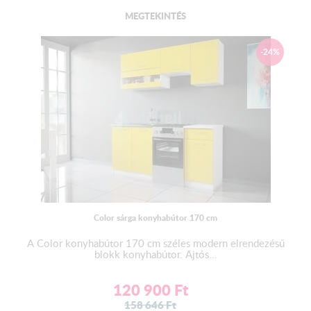
180 cm-es munkalap
MEGTEKINTÉS
Fiók:
-24%
Bútorlap oldalvázú - fém fiókcsúszóval szerelt
Mosogató:
Az alapár
NEM
tartalmazza a mosogató tálcát!
Kiváló minőségű gyártótól származó rozsdamentes
mosogatótálca szifonnal- lefolyóval.
Választható belevágós 1 mély+cseppes változatban.
Vízzáró egységcsomag:
2 db végzáró
1 db homorú - 1 db domború sarokfordító
Color sárga konyhabútor 170 cm
Az alapár NEM tartalmazza
A Color konyhabútor 170 cm széles modern elrendezésű
blokk konyhabútor. Ajtós...
A termék csomagolás nélkül kerül kiszállításra.
120 900
Ft
FONTOS! A termék beszereléséhez szakember javasolt!
158 646
Ft