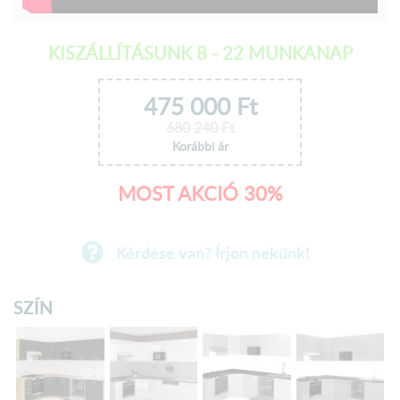
KISZÁLLÍTÁSUNK 8 - 22 MUNKANAP
475 000
Ft
680 240
Ft
Korábbi ár
MOST AKCIÓ 30%
Kérdése van? Írjon nekünk!
SZÍN