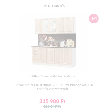
MEGTEKINTÉS
Lábtakaró léc:
A lábazatot eltakaró léc elemenként, vagy egy hosszúságban
-26%
érkezik.
Ha teljesen egyedi összeállítású konyhabútort rendelt, (kiegészítő
elemekből rak össze egy saját konyhasort) a lábtakaró léc
méretét megadhatja a megjegyzés rovatban. Ellenkező esetben
elemenként fogja megkapni a lábtakaró lécet.
A lábazat maximális hossza 2,8 m lehet. Ettől hosszabb méret
esetén két darabban tudjuk azt kiszállítani.
Munkalap:
2,8 cm vastagságú préselt laminált forgácslap
+ Kiegészítő elemek vásárlása esetén a + elemeken
Otthon Sonoma Mdf konyhabútor...
elemenkénti munkalap kerül rögzítésre
A munkalap színének a változtatási jogát a gyártó
Termékleírás Kiszállítás 20 - 35 munkanap alatt. A
fenntartja!
termék összeszerelt...
3 darab munkalap kerül kiszállításra: sarok elemre
munkalap
315 900
Ft
​ 90 cm-es munkalap
425 647
Ft