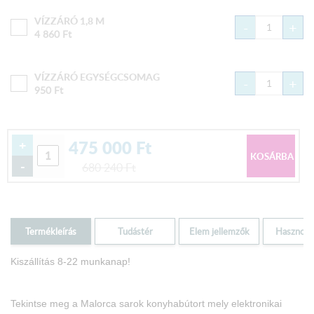
VÍZZÁRÓ 1,8 M
-
+
4 860
Ft
VÍZZÁRÓ EGYSÉGCSOMAG
-
+
950
Ft
475 000
Ft
+
-
680 240
Ft
Termékleírás
Tudástér
Elem jellemzők
Hasznos i
Kiszállítás 8-22 munkanap!
Tekintse meg a Malorca sarok konyhabútort mely elektronikai