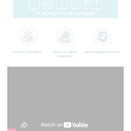
KIEGÉSZÍTŐ ELEMEK HOZZÁADÁSA
Spóroljon a kiadásaival
Kérjen információt
Legyen elégedett Vásárlónk!
kollegánktól!