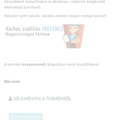
készülékek beépítésére is alkalmas, valamint kiegészítő
elemekkel bővíthető.
Nézzen szét nálunk, kérdés esetén hívjon minket bátran!
A termék
összeszerelt
állapotban kerül kiszállításra!
Méretek:
Konyhabútor hossza: 180 cm x 270 cm
VÉLEMÉNYEK A TERMÉKRŐL
Felső elem magassága: 72 cm
Felső elem mélysége: 32 cm
Alsó elem magassága: 85 cm
Új vélemény írása
Alsó elem mélysége: 51 cm
Munkalap mélysége: 60 cm