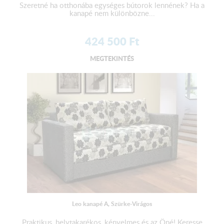
Szeretné ha otthonába egységes bútorok lennének? Ha a
kanapé nem különbözne...
424 500
Ft
MEGTEKINTÉS
Leo kanapé A, Szürke-Virágos
Praktikus, helytakarékos, kényelmes és az Öné! Keresse