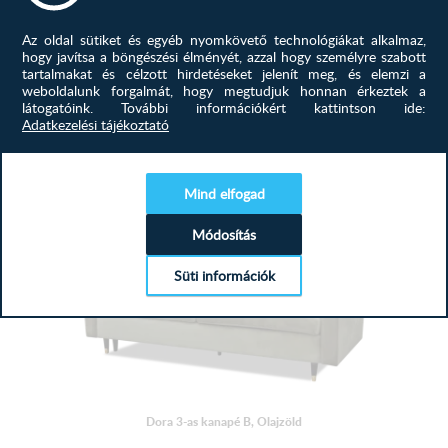
Blanco ágyazható kanapé B, Grafit
Praktikus, helytakarékos, kényelmes és az Öné! Keresse
Az oldal sütiket és egyéb nyomkövető technológiákat alkalmaz,
meg kanapéját nálunk!...
hogy javítsa a böngészési élményét, azzal hogy személyre szabott
tartalmakat és célzott hirdetéseket jelenít meg, és elemzi a
weboldalunk forgalmát, hogy megtudjuk honnan érkeztek a
331 500
Ft
látogatóink.
További információkért kattintson ide:
Adatkezelési tájékoztató
MEGTEKINTÉS
Mind elfogad
Módosítás
Süti információk
Dora 3-as kanapé B, Olajzöld