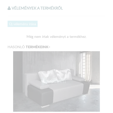
Világosszürke szövet
VÉLEMÉNYEK A TERMÉKRŐL
Méretek:
Új vélemény írása
Külső méret: 230 x 98 cm
Fekvőfelület: 200 x 140 cm
Még nem írtak véleményt a termékhez.
Ülőmagasság: 48 cm
TERMÉKEINK
HASONLÓ
>
Ülőmélység (párnával): 55 cm
Magasság: 90 cm
A terméket elemekre bontva, csomagolva szállítjuk!