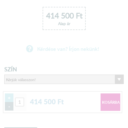
414 500
Ft
Alap ár
Kérdése van? Írjon nekünk!
SZÍN
+
414 500
Ft
-