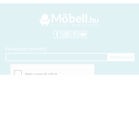
Feliratkozom hírlevélre!
+36 20 318 8122
Kártyás fizetés szolgáltatója:
Elfogadott kártyák: