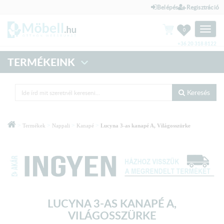
Belépés
Regisztráció
Toggle
0
naviga
+36 20 318 8122
TERMÉKEINK
Keresés
>
>
>
>
Termékek
Nappali
Kanapé
Lucyna 3-as kanapé A, Világosszürke
LUCYNA 3-AS KANAPÉ A,
VILÁGOSSZÜRKE