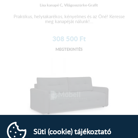
Lisa kanapé C, Világosszürke-Grafit
Praktikus, helytakarékos, kényelmes és az Öné! Keresse
meg kanapéját nálunk!...
308 500
Ft
MEGTEKINTÉS
Süti (cookie) tájékoztató