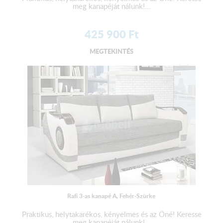
meg kanapéját nálunk!...
425 900
Ft
MEGTEKINTÉS
Rafi 3-as kanapé A, Fehér-Szürke
Praktikus, helytakarékos, kényelmes és az Öné! Keresse
meg kanapéját nálunk!...