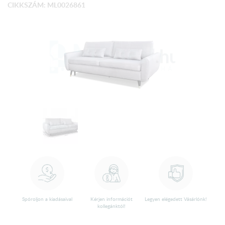
CIKKSZÁM: ML0026861
Spóroljon a kiadásaival
Kérjen információt
Legyen elégedett Vásárlónk!
kollegánktól!