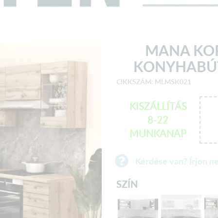
MANA KO
KONYHABÚT
CIKKSZÁM: MLMSK021
KISZÁLLÍTÁS
8-22
MUNKANAP
Kérdése van? Írjon n
SZÍN