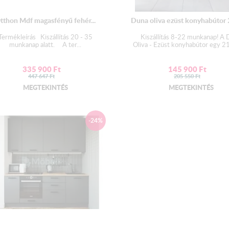
Lábazat:
tthon Mdf magasfényű fehér...
Duna oliva ezüst konyhabútor
Termékleírás Kiszállítás 20 - 35
Kiszállítás 8-22 munkanap! A
munkanap alatt. A ter...
Oliva - Ezüst konyhabútor egy 21
Az elemek műanyag lábakon
335 900
Ft
145 900
Ft
447 647
Ft
205 550
Ft
a végleges összeépítés utá
MEGTEKINTÉS
MEGTEKINTÉS
A szállítás során a bútorlá
hogy azok ne sérüljenek, íg
A lábazattakaró léc felszer
kérjem szakember segítés
-24%
( A lábak felszereléséhez 
Lábtakaró léc:
A lábazatot eltakaró léc elemen
Ha teljesen egyedi összeállítású
egy saját konyhasort) a lábtaka
rovatban. Ellenkező esetben ele
A lábazat maximális hossza 2,8 
tudjuk azt kiszállítani.
Munkalap: