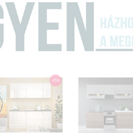
Alsó elem mélysége:
Munkalap mélysége: 6
Elemek:
80-as mosogató elem
85-ös sarok elem: 
60-as sütős elem: 
40-es fiókos elem: 
80-as felső elem: 7
25-ös felső elem: 7
60-as felső sarok elem
25-ös felső elem: 7
60-as páraelszívós elem
-25%
40-es felső elem: 7
Az elektronikai készülékek
NEM
Termék színe:
Váz: Korona tölgy
Front: Korona tölgy