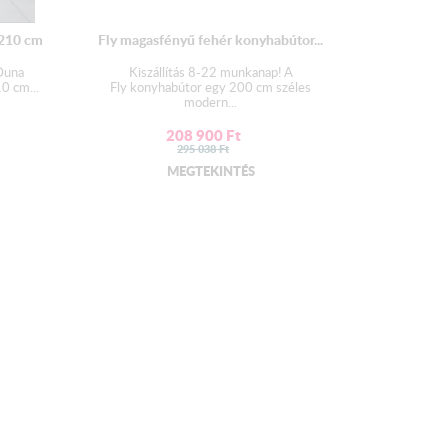
 210 cm
Fly magasfényű fehér konyhabútor...
 Duna
Kiszállítás 8-22 munkanap! A
0 cm...
Fly konyhabútor egy 200 cm széles
modern...
 állnak, melyek maximum 1 cm-t állíthatók, amik elé
208 900
Ft
295 038
Ft
n takaró lécek kerülnek.
MEGTEKINTÉS
bakat és a takaró léceket külön csomagolva szállítjuk,
y azokat a helyszíni beépítéskor kell majd felszerelni.
elése szakértelmet igényel, ezért javasoljuk, hogy
égét ennek a műveletnek az elvégzésére.
útmutatót nem tudunk küldeni. )
ként, vagy egy hosszúságban érkezik.
 konyhabútort rendelt, (kiegészítő elemekből rak össze
ró léc méretét megadhatja a megjegyzés
menként fogja megkapni a lábtakaró lécet.
m lehet. Ettől hosszabb méret esetén két darabban