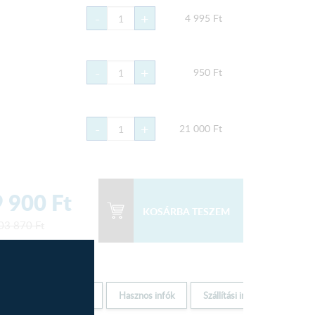
-
+
4 995
Ft
-
+
950
Ft
-
+
21 000
Ft
 900
Ft
03 870
Ft
Elem jellemzők
Hasznos infók
Szállítási infók