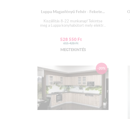
Luppa Magasfényű Fehér - Fekete...
O
Kiszállítás 8-22 munkanap! Tekintse
meg a Luppa konyhabútort mely elektr...
528 550
Ft
615 428
Ft
MEGTEKINTÉS
-20%