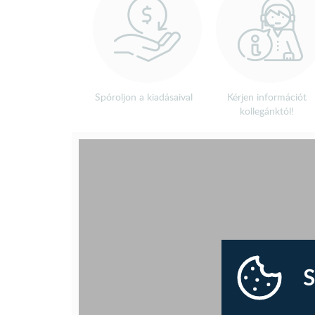
Spóroljon a kiadásaival
Kérjen információt
kollegánktól!
S