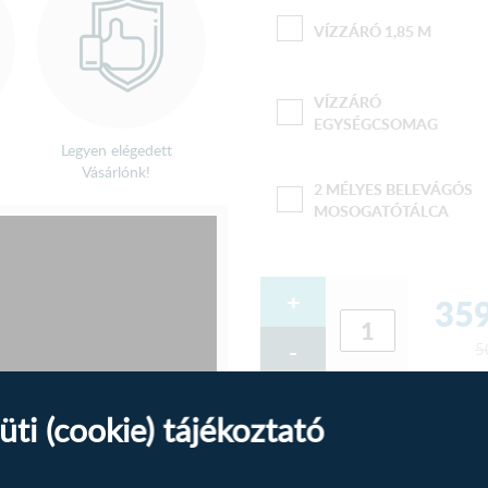
VÍZZÁRÓ 1,85 M
VÍZZÁRÓ
EGYSÉGCSOMAG
Legyen elégedett
Vásárlónk!
2 MÉLYES BELEVÁGÓS
MOSOGATÓTÁLCA
+
359
-
5
üti (cookie) tájékoztató
Termékleírás
Tudástér