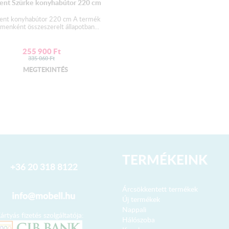
ent Szürke konyhabútor 220 cm
2,8 cm vastagságú préselt 
ent konyhabútor 220 cm A termék
+ Kiegészítő elemek vásár
emenként összeszerelt állapotban...
rögzítésre
A munkalap színének a válto
255 900
Ft
2 darab munkalap kerül kis
335 060
Ft
MEGTEKINTÉS
Fiók:
Bútorlap oldalvázú - fém f
Mosogató
:
Az alapár
NEM
tartalmazz
Kiváló minőségű gyártótól
lefolyóval.
TERMÉKEINK
Választható belevágós 1 m
+36 20 318 8122
Vízzáró egységcsomag:
Árcsökkentett termékek
2 db végzáró
Új termékek
1 db homorú - 1 db dombor
Nappali
ártyás fizetés szolgáltatója:
Az alapár
NEM
tartalmazz
Hálószoba