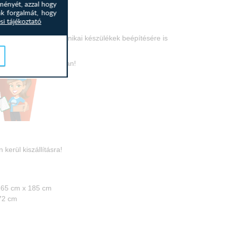
ményét, azzal hogy
nk forgalmát, hogy
si tájékoztató
abútort mely elektronikai készülékek beépítésére is
emekkel bővíthető.
n hívjon minket bátran!
 kerül kiszállításra!
165 cm x 185 cm
: 72 cm
 32 cm
85 cm