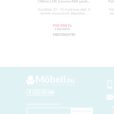
Otthon LUX Sonoma Mdf sarok...
Pat
Kiszállítás 20 - 35 munkanap alatt. A
Pat
termék összeszerelt állapotban,...
el
950 900
Ft
1 186 100
Ft
MEGTEKINTÉS
Feliratkozom hírlevélre!
K