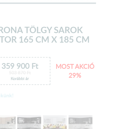
RONA TÖLGY SAROK
OR 165 CM X 185 CM
359 900
Ft
MOST AKCIÓ
503 870
Ft
29%
Korábbi ár
ekünk!