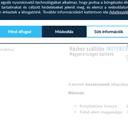
és egyéb nyomkövető technológiákat alkalmaz, hogy javítsa a böngészési él
Kiszállítás 8-22 munkanap!
 tartalmakat és célzott hirdetéseket jelenít meg, és elemzi a weboldalu
érkeztek a látogatóink.
További információkért kattintson ide:
Adatkezelé
Tekintse meg a Mana sarok konyh
alkalmas, valamint kiegészítő el
Mind elfogad
Módosítás
Süti információk
Új vélemény írása
Nézzen szét nálunk, kérdés eseté
rmékhez.
A termék
összeszerelt
állapotban
Méretek:
Konyhabútor hossza: 
Felső elem magassága
Felső elem mélysége:
Alsó elem magassága: 