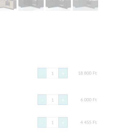
-
+
18 800
Ft
-
+
6 000
Ft
-
+
4 455
Ft