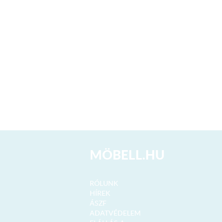
laminált forgácslap
lása esetén a + elemeken elemenkénti munkalap kerül
ztatási jogát a gyártó fenntartja!
zállításra: ​105 cm-es munkalap
185 cm-es munkalap
iókcsúszóval szerelt
a a mosogató tálcát!
 származó rozsdamentes mosogatótálca szifonnal-
MÖBELL.HU
ély+cseppes változatban.
RÓLUNK
HÍREK
ú sarokfordító
ÁSZF
a
ADATVÉDELEM