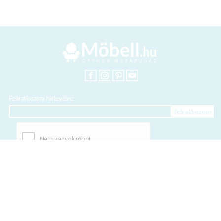
Feliratkozom hírlevélre!
+36 20 318 8122
Kártyás fizetés szolgáltatója: