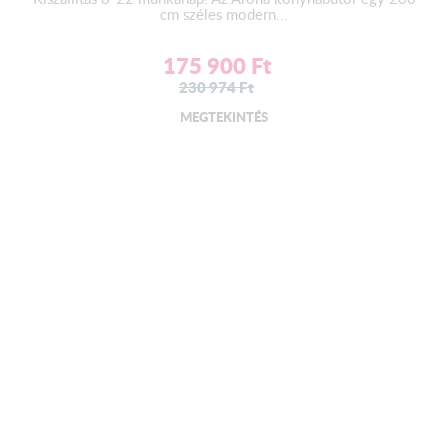
cm széles modern...
175 900
Ft
230 974
Ft
MEGTEKINTÉS