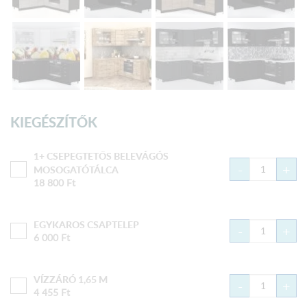
KIEGÉSZÍTŐK
1+ CSEPEGTETŐS BELEVÁGÓS
-
+
MOSOGATÓTÁLCA
18 800
Ft
EGYKAROS CSAPTELEP
-
+
6 000
Ft
VÍZZÁRÓ 1,65 M
-
+
4 455
Ft