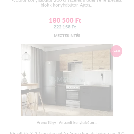
blokk konyhabútor. Ajtós...
180 500
Ft
222 158
Ft
MEGTEKINTÉS
-24%
Arona Tölgy - Antracit konyhabútor...
Kiszállítás 8-22 munkanap! Az Arona konyhabútor egy 200