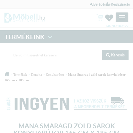
Belépés
Regisztráció
Toggle
0
naviga
+36 20 318 8122
TERMÉKEINK
Keresés
>
>
>
>
Termékek
Konyha
Konyhabútor
Mana Smaragd zöld sarok konyhabútor
165 cm x 185 cm
MANA SMARAGD ZÖLD SAROK
KONYHABÚTOR 165 CM X 185 CM