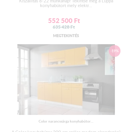
Kiszállítás 8-22 munkanap! Tekintse meg a Luppa
konyhabútort mely elektr...
552 500
Ft
635 428
Ft
MEGTEKINTÉS
-19%
Color narancssárga konyhabútor...
A Color konyhabútor 200 cm széles modern elrendezésű