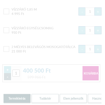
VÍZZÁRÓ 1,85 M
-
+
4 995
Ft
VÍZZÁRÓ EGYSÉGCSOMAG
-
+
950
Ft
2 MÉLYES BELEVÁGÓS MOSOGATÓTÁLCA
-
+
21 000
Ft
400 500
Ft
+
-
599 966
Ft
Termékleírás
Tudástér
Elem jellemzők
Hasznos i