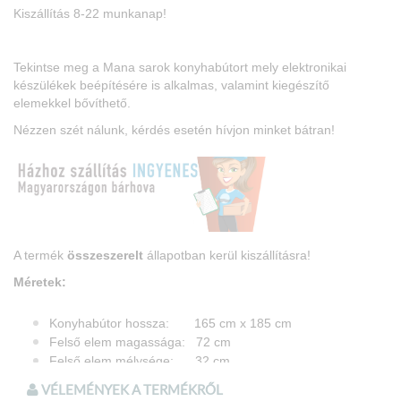
Kiszállítás 8-22 munkanap!
Tekintse meg a Mana sarok konyhabútort mely elektronikai
készülékek beépítésére is alkalmas, valamint kiegészítő
elemekkel bővíthető.
Nézzen szét nálunk, kérdés esetén hívjon minket bátran!
A termék
összeszerelt
állapotban kerül kiszállításra!
Méretek:
Konyhabútor hossza: 165 cm x 185 cm
Felső elem magassága: 72 cm
Felső elem mélysége: 32 cm
Alsó elem magassága: 85 cm
VÉLEMÉNYEK A TERMÉKRŐL
Alsó elem mélysége: 51 cm