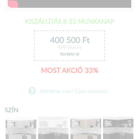
KISZÁLLÍTÁS 8-22 MUNKANAP
400 500
Ft
599 966
Ft
Korábbi ár
MOST AKCIÓ 33%
Kérdése van? Írjon nekünk!
SZÍN