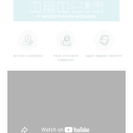
KIEGÉSZÍTŐ ELEMEK HOZZÁADÁSA
Spóroljon a kiadásaival
Kérjen információt
Legyen elégedett Vásárlónk!
kollegánktól!