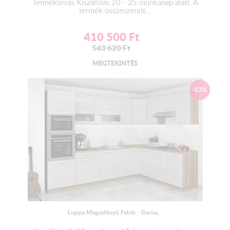
Termékleírás Kiszállítás 20 - 35 munkanap alatt. A
Fiók:
termék összeszerelt...
Bútorlap oldalvázú - fém fiókcsúszóval szerelt
410 500
Ft
Mosogató:
543 620
Ft
Az alapár NEM tartalmazza a mosogató tálcát!
MEGTEKINTÉS
Kiváló minőségű gyártótól származó rozsdamentes
mosogatótálca szifonnal- lefolyóval.
Választható belevágós 1 mély+cseppes változatban.
-13%
Vízzáró egységcsomag:
2 db végzáró
1 db homorú - 1 db domború sarokfordító
Az alapár
NEM
tartalmazza
FONTOS!
A termék beszereléséhez szakember javasolt!
Luppa Magasfényű Fehér - Barna...