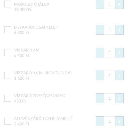
-
+
MOSOGATÓTÁLCA
18 400
Ft
EGYKAROS CSAPTELEP
-
+
6 000
Ft
VÍZZÁRÓ 2 M
-
+
5 400
Ft
VÍZZÁRÓ 0,6 M - RÖVID OLDAL
-
+
1 620
Ft
VÍZZÁRÓ EGYSÉGCSOMAG
-
+
950
Ft
ALU VÉGZÁRÓ TŰZHELY MELLÉ
-
+
2 400
Ft