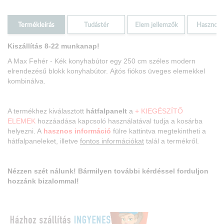
Termékleírás
Tudástér
Elem jellemzők
Hasznos i
Kiszállítás 8-22 munkanap!
A Max Fehér - Kék konyhabútor egy 250 cm széles modern
elrendezésű blokk konyhabútor.
Ajtós fiókos üveges elemekkel
kombinálva.
A termékhez kiválasztott
hátfalpanelt
a
+ KIEGÉSZÍTŐ
ELEMEK
hozzáadása kapcsoló használatával tudja a kosárba
helyezni. A
hasznos információ
fülre kattintva megtekintheti a
hátfalpaneleket, illetve
fontos információkat
talál a termékről.
Nézzen szét nálunk! Bármilyen további kérdéssel forduljon
hozzánk bizalommal!