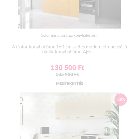
LED világítás:
Az alapár
NEM
tartalmazza a LED világítást!
Color narancssárga konyhabútor...
RGB LED szalag , 5 m hosszúságban , öntapadós kivitelben.
A Color konyhabútor 160 cm széles modern elrendezésű
Trafóval , kapcsolóval ellátva.
blokk konyhabútor. Ajtós...
Szín : Színes és Fehér
130 500
Ft
A LED felszerelésére javasoljuk szakember ( villanyszerelő )
185 900
Ft
segítségét kérni!
MEGTEKINTÉS
Vízzáró egységcsomag:
-29%
2 db végzáró
1 db homorú - 1 db domború sarokfordító
Az alapár
NEM
tartalmazza.