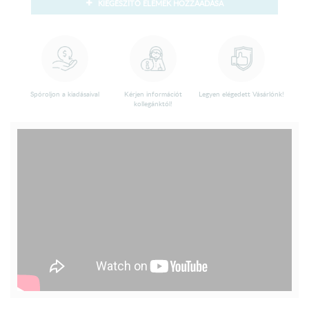
KIEGÉSZÍTŐ ELEMEK HOZZÁADÁSA
Spóroljon a kiadásaival
Kérjen információt
Legyen elégedett Vásárlónk!
kollegánktól!