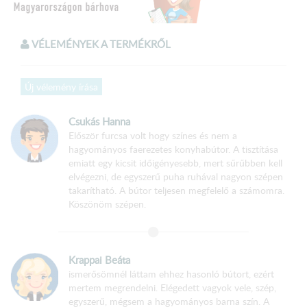
VÉLEMÉNYEK A TERMÉKRŐL
A termék
összeszerelt
állapotban kerül kiszállításra!
Új vélemény írása
Méretek:
Csukás Hanna
Konyhabútor hossza: 250 cm
Először furcsa volt hogy színes és nem a
Alsó elemsor hossza: 200 cm
hagyományos faerezetes konyhabútor. A tisztítása
emiatt egy kicsit időigényesebb, mert sűrűbben kell
Felső elemsor hossza: 250 cm
elvégezni, de egyszerű puha ruhával nagyon szépen
takarítható. A bútor teljesen megfelelő a számomra.
Felső elem magass
ága : 60 cm
Köszönöm szépen.
Felső elem mélysége : 30,5 cm
Alsó elem magassága : 85 cm
Alsó elem m
élysége: 51 cm
Krappai Beáta
ismerősömnél láttam ehhez hasonló bútort, ezért
Munkalap mélysége : 60 cm
mertem megrendelni. Elégedett vagyok vele, szép,
egyszerű, mégsem a hagyományos barna szín. A