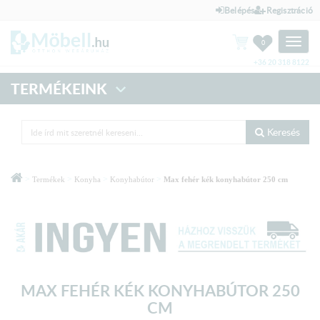
Belépés
Regisztráció
Toggle
0
naviga
+36 20 318 8122
TERMÉKEINK
Keresés
>
>
>
>
Termékek
Konyha
Konyhabútor
Max fehér kék konyhabútor 250 cm
MAX FEHÉR KÉK KONYHABÚTOR 250
CM