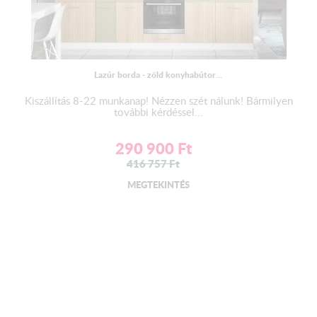
Lazúr borda - zöld konyhabútor...
Kiszállítás 8-22 munkanap! Nézzen szét nálunk! Bármilyen
további kérdéssel...
290 900
Ft
416 757
Ft
MEGTEKINTÉS