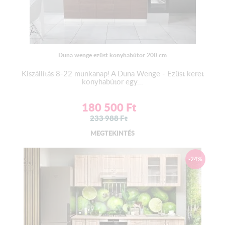
Duna wenge ezüst konyhabútor 200 cm
Kiszállítás 8-22 munkanap! A Duna Wenge - Ezüst keret
konyhabútor egy...
180 500
Ft
233 988
Ft
MEGTEKINTÉS
-24%