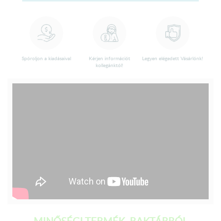
Spóroljon a kiadásaival
Kérjen információt
Legyen elégedett Vásárlónk!
kollegánktól!