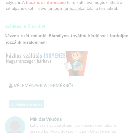
helyezni. A
hasznos információ
fülre kattintva megtekintheti a
hátfalpaneleket, illetve
fontos információkat
talál a termékről.
Szállítási idő 1-3 hét.
Nézzen szét nálunk! Bármilyen további kérdéssel forduljon
hozzánk bizalommal!
A termék
összeszerelt
állapotban kerül kiszállításra!
VÉLEMÉNYEK A TERMÉKRŐL
Méretek:
Új vélemény írása
Konyhabútor hossza: 170 cm
Miklósa Viktória
Alsó elemsor hossza: 120 cm
Ezt a színt választottam, csak elemekből raktam
össze a konyhát. Sokszor hívtam Őket telefonon,
Felső elemsor hossza: 170 cm