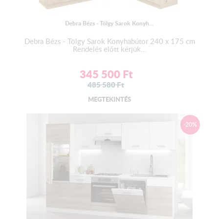
A munkalap színének a változtatási jogát a gyártó fenntartja!
Debra Bézs - Tölgy Sarok Konyh...
Részletes leírás a Hasznos Információ fül alatt!
Debra Bézs - Tölgy Sarok Konyhabútor 240 x 175 cm
Rendelés előtt kérjük...
345 500
Ft
485 580
Ft
MEGTEKINTÉS
-20%