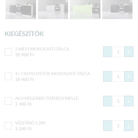
KIEGÉSZÍTŐK
2 MÉLY MOSOGATÓ TÁLCA
-
+
20 900
Ft
1+ CSEPEGTETŐS MOSOGATÓ TÁLCA
-
+
18 400
Ft
ALU VÉGZÁRÓ TŰZHELY MELLÉ
-
+
2 400
Ft
VÍZZÁRÓ 1,2M
-
+
3 240
Ft