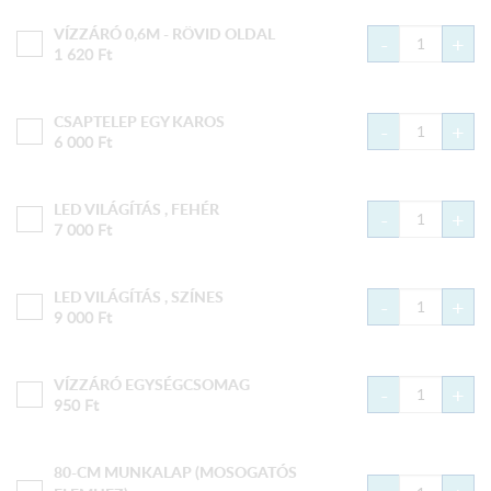
VÍZZÁRÓ 0,6M - RÖVID OLDAL
-
+
1 620
Ft
CSAPTELEP EGY KAROS
-
+
6 000
Ft
LED VILÁGÍTÁS , FEHÉR
-
+
7 000
Ft
LED VILÁGÍTÁS , SZÍNES
-
+
9 000
Ft
VÍZZÁRÓ EGYSÉGCSOMAG
-
+
950
Ft
80-CM MUNKALAP (MOSOGATÓS