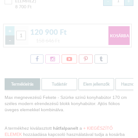
-
+
ELEMHEZ)
8 700
Ft
120 900
Ft
+
-
158 646
Ft
Termékleírás
Tudástér
Elem jellemzők
Hasznos i
Max megnevezésű Fekete - Szürke
színű konyhabútor 170 cm
széles modern elrendezésű blokk konyhabútor.
Ajtós fiókos
üveges elemekkel kombinálva.
A termékhez kiválasztott
hátfalpanelt
a
+ KIEGÉSZÍTŐ
ELEMEK
hozzáadása kapcsoló használatával tudja a kosárba