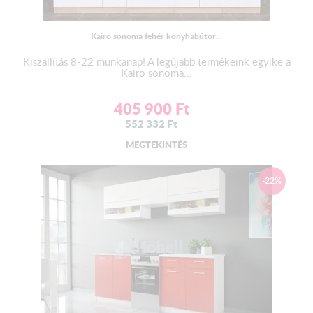
Mosogató:
Az alapár
NEM
tartalmazza a mosogató tálcát!
Kairo sonoma fehér konyhabútor...
Kiváló minőségű gyártótól származó rozsdamentes
Kiszállítás 8-22 munkanap! A legújabb termékeink egyike a
mosogatótálca s
zifonnal- lefolyóval.
Kairo sonoma...
Választható 2 mély és 1 mély+cseppes változatban.
405 900
Ft
552 332
Ft
LED világítás :
MEGTEKINTÉS
Az alapár
NEM
tartalmazza a LED világítást!
RGB LED szalag , 5 m hosszúságban , öntapadós kivitelben.
-22%
Trafóval , kapcsolóval ellátva.
Szín : Színes és Fehér
A LED felszerelésére javasoljuk szakember ( villanyszerelő )
segítségét kérni!
Vízzáró egységcsomag: