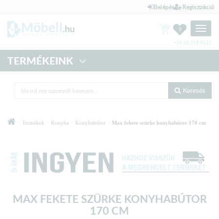
Belépés
Regisztráció
Toggle
0
naviga
+36 20 318 8122
TERMÉKEINK
Keresés
>
>
>
>
Termékek
Konyha
Konyhabútor
Max fekete szürke konyhabútor 170 cm
MAX FEKETE SZÜRKE KONYHABÚTOR
170 CM