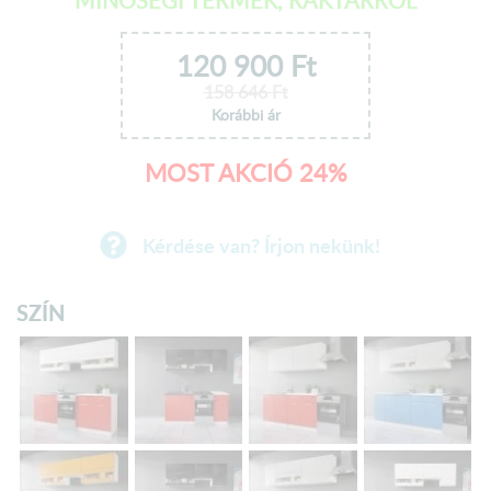
MINŐSÉGI TERMÉK, RAKTÁRRÓL
120 900
Ft
158 646
Ft
Korábbi ár
MOST AKCIÓ 24%
Kérdése van? Írjon nekünk!
SZÍN