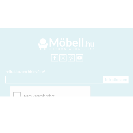
Feliratkozom hírlevélre!
+36 20 318 8122
Kártyás fizetés szolgáltatója: