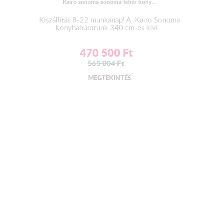
Kairo sonoma-sonoma-fehér kony...
Kiszállítás 8-22 munkanap! A Kairo Sonoma
konyhabútorunk 340 cm-es kivi...
470 500
Ft
565 004
Ft
MEGTEKINTÉS