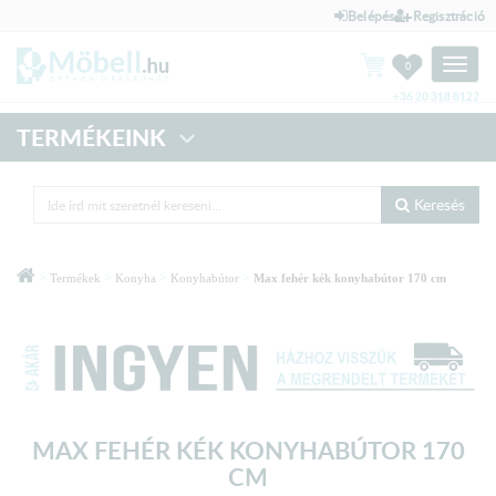
Belépés
Regisztráció
Toggle
0
naviga
+36 20 318 8122
TERMÉKEINK
Keresés
>
>
>
>
Termékek
Konyha
Konyhabútor
Max fehér kék konyhabútor 170 cm
MAX FEHÉR KÉK KONYHABÚTOR 170
CM