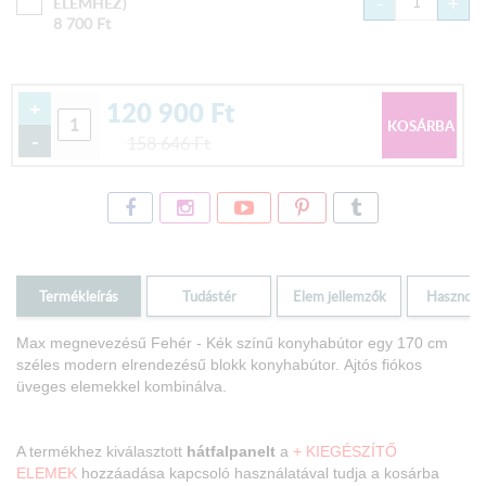
-
+
ELEMHEZ)
8 700
Ft
120 900
Ft
+
-
158 646
Ft
Termékleírás
Tudástér
Elem jellemzők
Hasznos i
Max megnevezésű Fehér - Kék színű konyhabútor egy 170 cm
széles modern elrendezésű blokk konyhabútor.
Ajtós fiókos
üveges elemekkel kombinálva.
A termékhez kiválasztott
hátfalpanelt
a
+ KIEGÉSZÍTŐ
ELEMEK
hozzáadása kapcsoló használatával tudja a kosárba