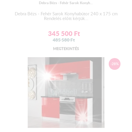
Debra Bézs - Fehér Sarok Konyh...
Debra Bézs - Fehér Sarok Konyhabútor 240 x 175 cm
A munkalap színének a változtatási jogát a gyártó fenntartja!
Rendelés előtt kérjük...
345 500
Ft
Részletes leírás a Hasznos Információ fül alatt!
485 580
Ft
MEGTEKINTÉS
-28%