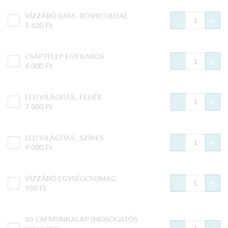
VÍZZÁRÓ 0,6M - RÖVID OLDAL
-
+
1 620
Ft
CSAPTELEP EGY KAROS
-
+
6 000
Ft
LED VILÁGÍTÁS , FEHÉR
-
+
7 000
Ft
LED VILÁGÍTÁS , SZÍNES
-
+
9 000
Ft
VÍZZÁRÓ EGYSÉGCSOMAG
-
+
950
Ft
80-CM MUNKALAP (MOSOGATÓS