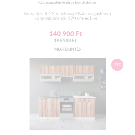
Kála magasfényű piros konyhabútor
Kiszállítás 8-22 munkanap! Kála magasfényű
konyhabútorunk 170 cm-es kivi...
140 900
Ft
196 900
Ft
MEGTEKINTÉS
-29%