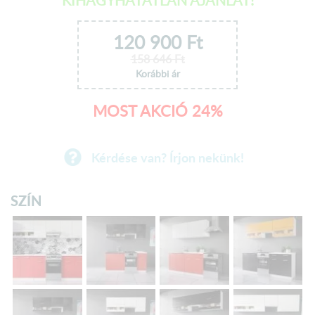
KIHAGYHATATLAN AJÁNLAT!
120 900
Ft
158 646
Ft
Korábbi ár
MOST AKCIÓ 24%
Kérdése van? Írjon nekünk!
SZÍN