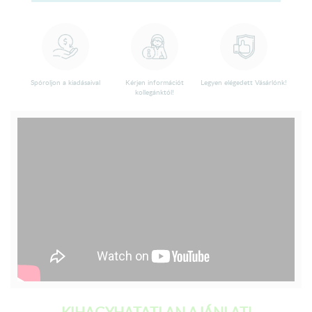
Spóroljon a kiadásaival
Kérjen információt
Legyen elégedett Vásárlónk!
kollegánktól!