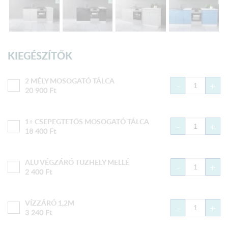
KIEGÉSZÍTŐK
2 MÉLY MOSOGATÓ TÁLCA
-
+
20 900
Ft
1+ CSEPEGTETŐS MOSOGATÓ TÁLCA
-
+
18 400
Ft
ALU VÉGZÁRÓ TŰZHELY MELLÉ
-
+
2 400
Ft
VÍZZÁRÓ 1,2M
-
+
3 240
Ft