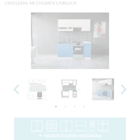
CIKKSZÁM: ML3763MFK170BLACK
KIEGÉSZÍTŐ ELEMEK HOZZÁADÁSA