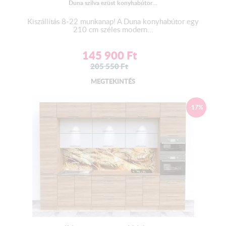
Duna szilva ezüst konyhabútor...
Kiszállítás 8-22 munkanap! A Duna konyhabútor egy
210 cm széles modern...
145 900
Ft
205 550
Ft
MEGTEKINTÉS
-17%