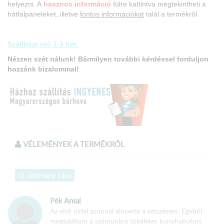
helyezni. A
hasznos információ
fülre kattintva megtekintheti a
hátfalpaneleket, illetve
fontos információkat
talál a termékről.
Szállítási idő 1-3 hét.
Nézzen szét nálunk! Bármilyen további kérdéssel forduljon
hozzánk bizalommal!
A termék
összeszerelt
állapotban kerül kiszállításra!
VÉLEMÉNYEK A TERMÉKRŐL
Méretek:
Új vélemény írása
Konyhabútor hossza: 170 cm
Pék Antal
Alsó elemsor hossza: 120 cm
Az első oldal azonnal elnyerte a tetszésem. Egyből
Felső elemsor hossza: 170 cm
megtaláltam a számunkra tökéletes konyhabútort.