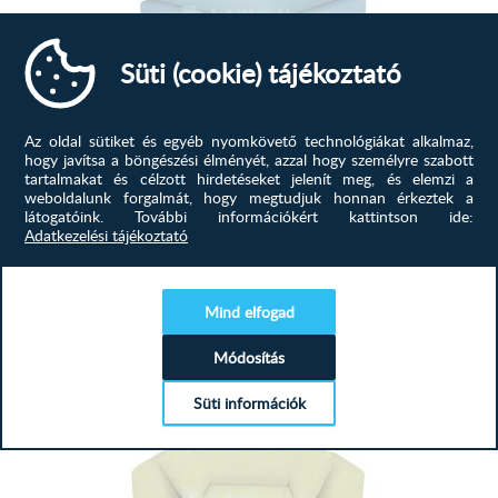
Süti (cookie) tájékoztató
Az oldal sütiket és egyéb nyomkövető technológiákat alkalmaz,
hogy javítsa a böngészési élményét, azzal hogy személyre szabott
tartalmakat és célzott hirdetéseket jelenít meg, és elemzi a
Cherry puff D, Türkizkék
weboldalunk forgalmát, hogy megtudjuk honnan érkeztek a
látogatóink.
További információkért kattintson ide:
Fotel, puff esetleg babazsákfotel hiányzik nappalijából?
Adatkezelési tájékoztató
Retró színek, esetleg...
129 900
Ft
Mind elfogad
MEGTEKINTÉS
Módosítás
Süti információk