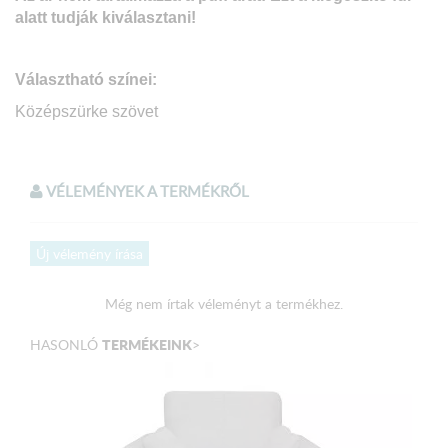
alatt tudják kiválasztani!
Választható színei:
Középszürke szövet
Méretei:
VÉLEMÉNYEK A TERMÉKRŐL
Fotel
Külső méret: 112 x 93 cm
Új vélemény írása
Ülőmagasság: 43 cm
Még nem írtak véleményt a termékhez.
Beülőmélység: 53 cm
Teljes magasság: 106 cm
TERMÉKEINK
HASONLÓ
>
Puff
Külső méret: 56 x 56 cm