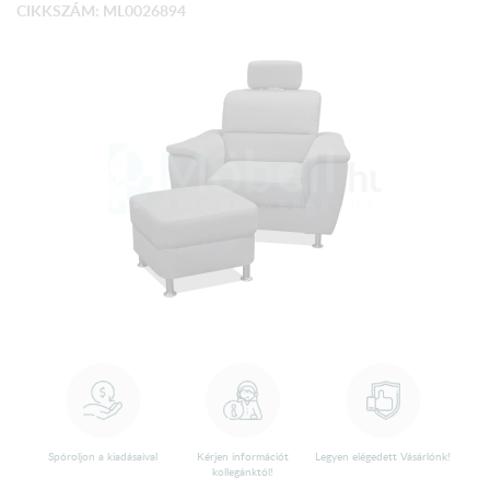
CIKKSZÁM: ML0026894
Spóroljon a kiadásaival
Kérjen információt
Legyen elégedett Vásárlónk!
kollegánktól!