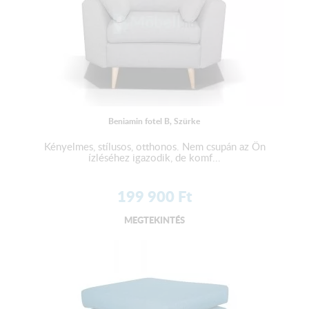
Ülőmagasság: 42 cm
A termék elemekre bontva, csomagot állapotban kerül
kiszállításra!
Beniamin fotel B, Szürke
Kényelmes, stílusos, otthonos. Nem csupán az Ön
ízléséhez igazodik, de komf...
199 900
Ft
MEGTEKINTÉS