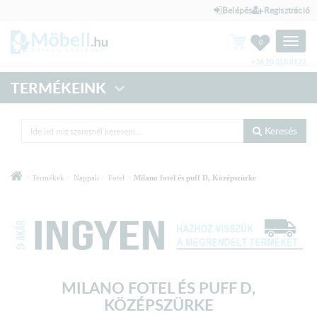
Belépés
Regisztráció
Toggle
0
naviga
+36 20 318 8122
TERMÉKEINK
Keresés
>
>
>
>
Termékek
Nappali
Fotel
Milano fotel és puff D, Középszürke
MILANO FOTEL ÉS PUFF D,
KÖZÉPSZÜRKE