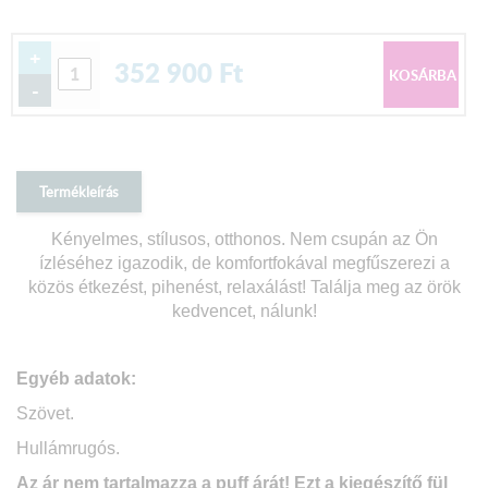
+
352 900
Ft
-
Termékleírás
Kényelmes, stílusos, otthonos. Nem csupán az Ön
ízléséhez igazodik, de komfortfokával megfűszerezi a
közös étkezést, pihenést, relaxálást!
Találja meg az örök
kedvencet, nálunk!
Egyéb adatok:
Szövet.
Hullámrugós.
Az ár nem tartalmazza a puff árát! Ezt a kiegészítő fül