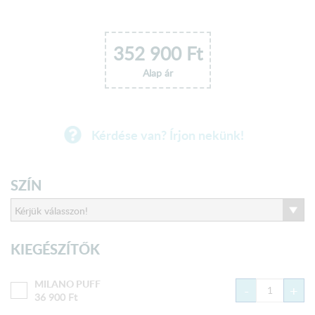
352 900
Ft
Alap ár
Kérdése van? Írjon nekünk!
SZÍN
KIEGÉSZÍTŐK
MILANO PUFF
-
+
36 900
Ft