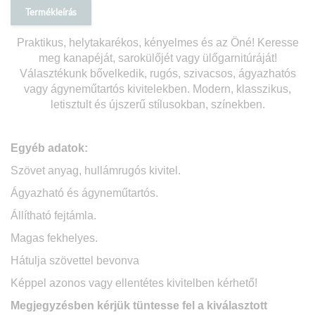
Termékleírás
Praktikus, helytakarékos, kényelmes és az Öné! Keresse
meg kanapéját, sarokülőjét vagy ülőgarnitúráját!
Választékunk bővelkedik, rugós, szivacsos, ágyazhatós
vagy ágyneműtartós kivitelekben. Modern, klasszikus,
letisztult és újszerű stílusokban, színekben.
Egyéb adatok:
Szövet anyag, hullámrugós kivitel.
Ágyazható és ágyneműtartós.
Állítható fejtámla.
Magas fekhelyes.
Hátulja szövettel bevonva
Képpel azonos vagy ellentétes kivitelben kérhető!
Megjegyzésben kérjük tüntesse fel a kiválasztott