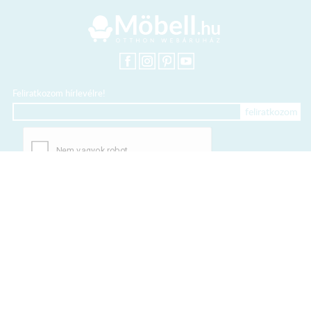
Feliratkozom hírlevélre!
+36 20 318 8122
Kártyás fizetés szolgáltatója:
Elfogadott kártyák: