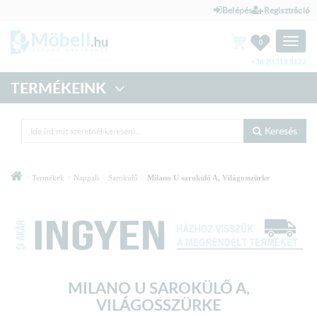
Belépés
Regisztráció
Toggle
0
naviga
+36 20 318 8122
TERMÉKEINK
Keresés
>
>
>
>
Termékek
Nappali
Sarokülő
Milano U sarokülő A, Világosszürke
MILANO U SAROKÜLŐ A,
VILÁGOSSZÜRKE