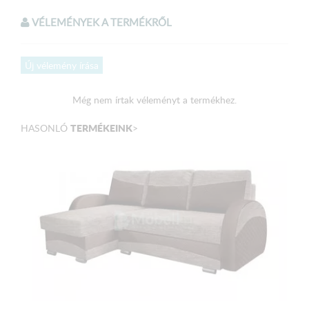
kivitelt!
VÉLEMÉNYEK A TERMÉKRŐL
Válaszható színek:
Új vélemény írása
Világosszürke szövet
Még nem írtak véleményt a termékhez.
Méretek:
TERMÉKEINK
HASONLÓ
>
Külső méret: 320 x 217 x 162 cm
Fekvőfelület: 259 x 117 cm
Ülőmagasság: 43 cm
Beülőmélység: 52 cm
Magasság: 106 cm
A terméket elemekre bontva, csomagolva szállítjuk!