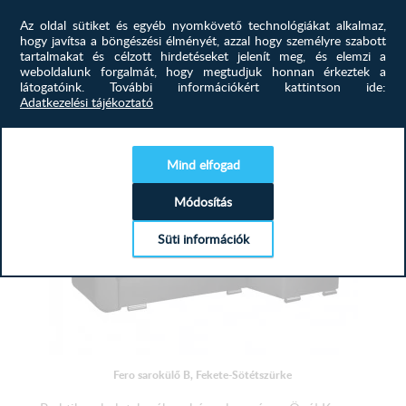
Praktikus, helytakarékos, kényelmes és az Öné! Keresse
Az oldal sütiket és egyéb nyomkövető technológiákat alkalmaz,
meg kanapéját, sarok...
hogy javítsa a böngészési élményét, azzal hogy személyre szabott
tartalmakat és célzott hirdetéseket jelenít meg, és elemzi a
weboldalunk forgalmát, hogy megtudjuk honnan érkeztek a
613 900
Ft
látogatóink.
További információkért kattintson ide:
Adatkezelési tájékoztató
MEGTEKINTÉS
Mind elfogad
Módosítás
Süti információk
Fero sarokülő B, Fekete-Sötétszürke