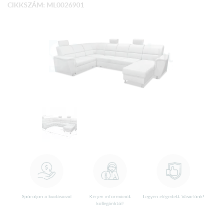
CIKKSZÁM: ML0026901
Spóroljon a kiadásaival
Kérjen információt
Legyen elégedett Vásárlónk!
kollegánktól!