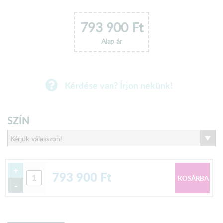
793 900
Ft
Alap ár
Kérdése van? Írjon nekünk!
SZÍN
+
793 900
Ft
-