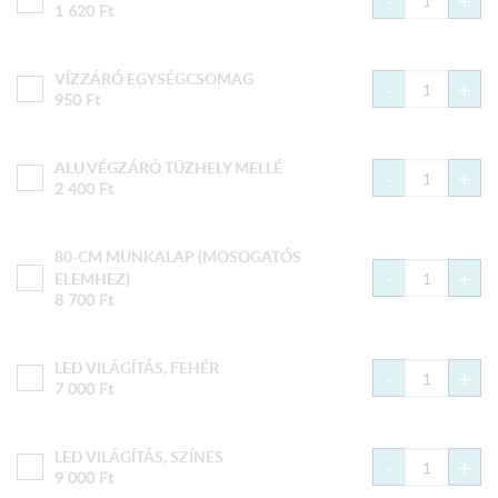
-
+
1 620
Ft
VÍZZÁRÓ EGYSÉGCSOMAG
-
+
950
Ft
ALU VÉGZÁRÓ TŰZHELY MELLÉ
-
+
2 400
Ft
80-CM MUNKALAP (MOSOGATÓS
-
+
ELEMHEZ)
8 700
Ft
LED VILÁGÍTÁS, FEHÉR
-
+
7 000
Ft
LED VILÁGÍTÁS, SZÍNES
-
+
9 000
Ft