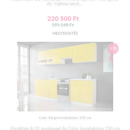
Az Optima sarok...
220 500
Ft
291 148
Ft
MEGTEKINTÉS
-27%
Color Sárga konyhabútor 250 cm
Kiszállítás 8-22 munkanap! Az Color konyhabútor 250 cm