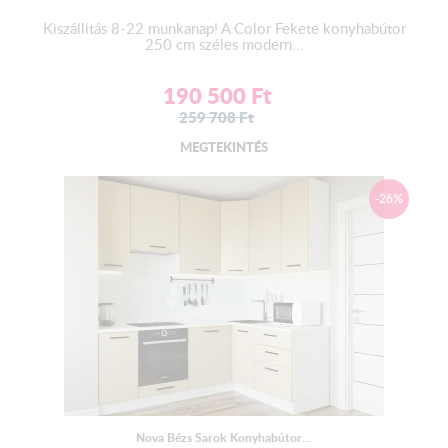
Kiszállítás 8-22 munkanap! A Color Fekete konyhabútor
LED világítás :
250 cm széles modern...
Az alapár
NEM
tartalmazza a LED világítást!
190 500
Ft
RGB LED szalag , 5 m hosszúságban , öntapadós kivitelben.
259 708
Ft
Trafóval , kapcsolóval ellátva.
MEGTEKINTÉS
Szín : Színes és Fehér
-26%
A LED felszerelésére javasoljuk szakember ( villanyszerelő )
segítségét kérni!
Vízzáró egységcsomag:
2 db végzáró
1 db homorú - 1 db domború sarokfordító
Az alapár
NEM
tartalmazza.
Nova Bézs Sarok Konyhabútor...
Csomagolás: