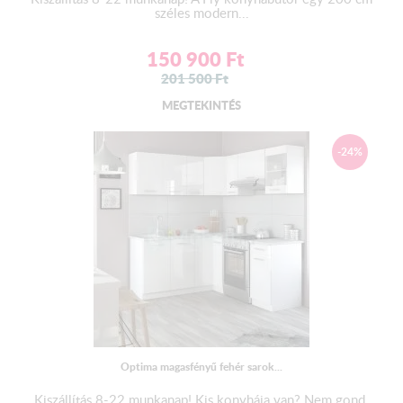
széles modern...
150 900
Ft
201 500
Ft
MEGTEKINTÉS
-24%
Optima magasfényű fehér sarok...
Kiszállítás 8-22 munkanap! Kis konyhája van? Nem gond.