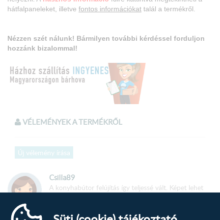
hátfalpaneleket, illetve
fontos információkat
talál a termékről.
Nézzen szét nálunk! Bármilyen további kérdéssel forduljon
hozzánk bizalommal!
VÉLEMÉNYEK A TERMÉKRŐL
A termék
összeszerelt
állapotban kerül kiszállításra!
Új vélemény írása
Méretek:
Csilla89
Konyhabútor hossza: 210 cm
A konyhabútor felújítás így teljessé vált. Képet lehet
Alsó elemsor hossza: 160 cm
küldeni? Nagyon szép lett a konyhabútor és szépen
illik a közegbe, barátságos, otthonos lett a lakás.
Felső elemsor hossza: 210 cm
Süti (cookie) tájékoztató