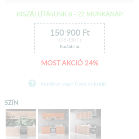
KISZÁLLÍTÁSUNK 8 - 22 MUNKANAP
150 900
Ft
198 430
Ft
Korábbi ár
MOST AKCIÓ 24%
Kérdése van? Írjon nekünk!
SZÍN