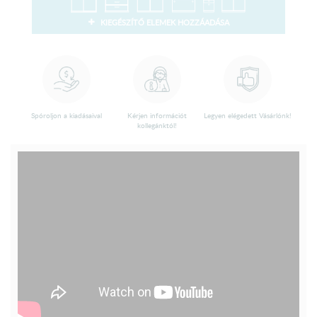
KIEGÉSZÍTŐ ELEMEK HOZZÁADÁSA
Spóroljon a kiadásaival
Kérjen információt
Legyen elégedett Vásárlónk!
kollegánktól!