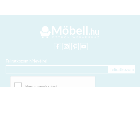
Feliratkozom hírlevélre!
+36 20 318 8122
Kártyás fizetés szolgáltatója: