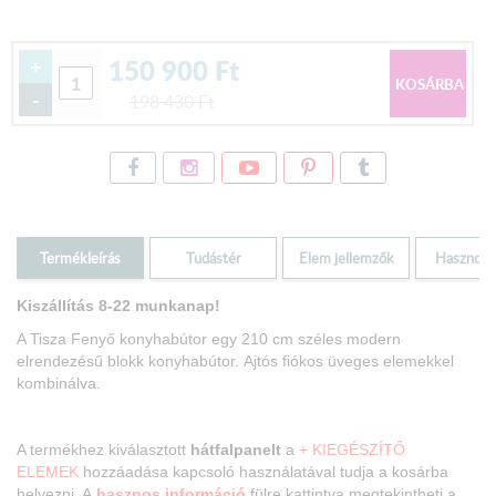
150 900
Ft
+
-
198 430
Ft
Termékleírás
Tudástér
Elem jellemzők
Hasznos i
Kiszállítás 8-22 munkanap!
A Tisza Fenyő konyhabútor egy 210 cm széles modern
elrendezésű blokk konyhabútor.
Ajtós fiókos üveges elemekkel
kombinálva.
A termékhez kiválasztott
hátfalpanelt
a
+ KIEGÉSZÍTŐ
ELEMEK
hozzáadása kapcsoló használatával tudja a kosárba
helyezni. A
hasznos információ
fülre kattintva megtekintheti a