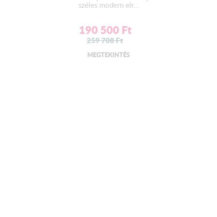
széles modern elr...
190 500
Ft
259 708
Ft
MEGTEKINTÉS