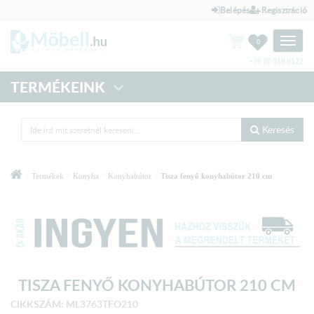
Belépés
Regisztráció
Toggle
0
naviga
+36 20 318 8122
TERMÉKEINK
Keresés
>
>
>
>
Termékek
Konyha
Konyhabútor
Tisza fenyő konyhabútor 210 cm
TISZA FENYŐ KONYHABÚTOR 210 CM
CIKKSZÁM: ML3763TFO210