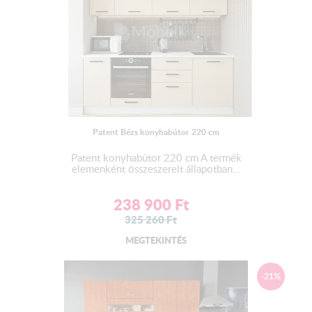
Patent Bézs konyhabútor 220 cm
Patent konyhabútor 220 cm A termék
elemenként összeszerelt állapotban...
238 900
Ft
325 260
Ft
MEGTEKINTÉS
-21%