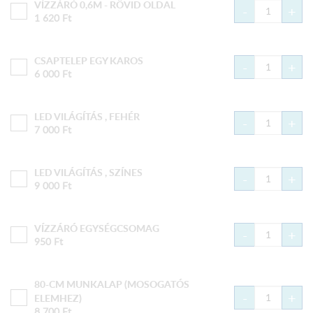
VÍZZÁRÓ 0,6M - RÖVID OLDAL
-
+
1 620
Ft
CSAPTELEP EGY KAROS
-
+
6 000
Ft
LED VILÁGÍTÁS , FEHÉR
-
+
7 000
Ft
LED VILÁGÍTÁS , SZÍNES
-
+
9 000
Ft
VÍZZÁRÓ EGYSÉGCSOMAG
-
+
950
Ft
80-CM MUNKALAP (MOSOGATÓS
-
+
ELEMHEZ)
8 700
Ft