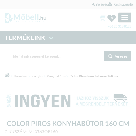
Belépés
Regisztráció
Toggle
0
naviga
+36 20 318 8122
TERMÉKEINK
Keresés
>
>
>
>
Termékek
Konyha
Konyhabútor
Color Piros konyhabútor 160 cm
COLOR PIROS KONYHABÚTOR 160 CM
CIKKSZÁM: ML3763OP160