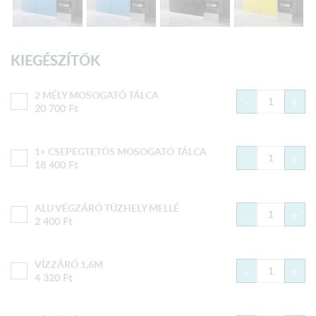
KIEGÉSZÍTŐK
2 MÉLY MOSOGATÓ TÁLCA
-
+
20 700
Ft
1+ CSEPEGTETŐS MOSOGATÓ TÁLCA
-
+
18 400
Ft
ALU VÉGZÁRÓ TŰZHELY MELLÉ
-
+
2 400
Ft
VÍZZÁRÓ 1,6M
-
+
4 320
Ft