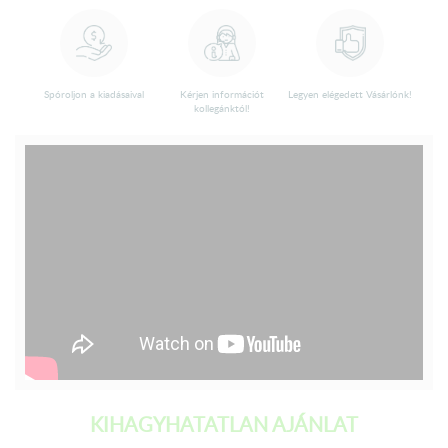
Spóroljon a kiadásaival
Kérjen információt
Legyen elégedett Vásárlónk!
kollegánktól!
KIHAGYHATATLAN AJÁNLAT