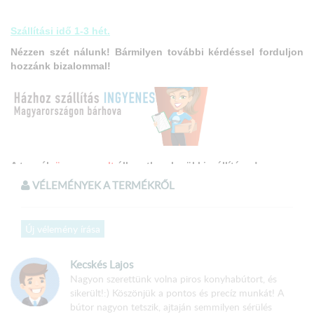
Szállítási idő 1-3 hét.
Nézzen szét nálunk! Bármilyen további ké
rdéssel forduljon
hozzánk bizalommal!
A termék
összeszerelt
állapotban kerül kiszállításra!
VÉLEMÉNYEK A TERMÉKRŐL
Méretek:
Új vélemény írása
Konyhabútor hossza: 160 cm
Felső elem magassága : 60 cm
Kecskés Lajos
Felső elem mélysége : 30,5 cm
Nagyon szerettünk volna piros konyhabútort, és
sikerült!:) Köszönjük a pontos és precíz munkát! A
Alsó elem magassága : 85 cm
bútor nagyon tetszik, ajtaján semmilyen sérülés