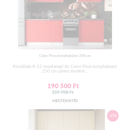
4.000 Ft – 8.000 Ft között változhat, és akár 25.000 Ft – 65.000
Ft is lehet, attól függően, hogy milyen típusú és mennyire
részletes a csomagolás. A szállítás zárt teherautóval, plédekkel
történik. Átvételkor kérjük, ellenőrizze a terméket, és ha sérülést
észlel, azt jelezze azonnal. A magasfényű termékek vékony
fóliával körbe vannak tekerve.
Color Piros konyhabútor 250 cm
A munkalap színének a változtatási jogát a gyártó fenntartja!
Kiszállítás 8-22 munkanap! Az Color Piros konyhabútor
250 cm széles modern...
Részletes leírás a Hasznos Információ fül alatt!
190 500
Ft
259 708
Ft
MEGTEKINTÉS
-27%