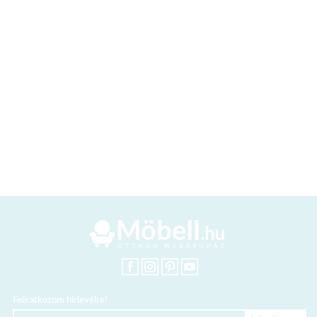
Feliratkozom hírlevélre!