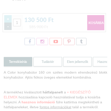
130 500
Ft
+
-
185 900
Ft
Termékleírás
Tudástér
Elem jellemzők
Hasznos i
A Color konyhabútor
160 cm széles modern elrendezésű blokk
konyhabútor.
Ajtós fiókos üveges elemekkel kombinálva.
A termékhez kiválasztott
hátfalpanelt
a
+ KIEGÉSZÍTŐ
ELEMEK
hozzáadása kapcsoló használatával tudja a kosárba
helyezni. A
hasznos információ
fülre kattintva megtekintheti a
hátfalpaneleket, illetve
fontos információkat
talál a termékről.