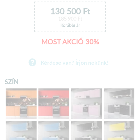
130 500
Ft
185 900
Ft
Korábbi ár
MOST AKCIÓ 30%
Kérdése van? Írjon nekünk!
SZÍN