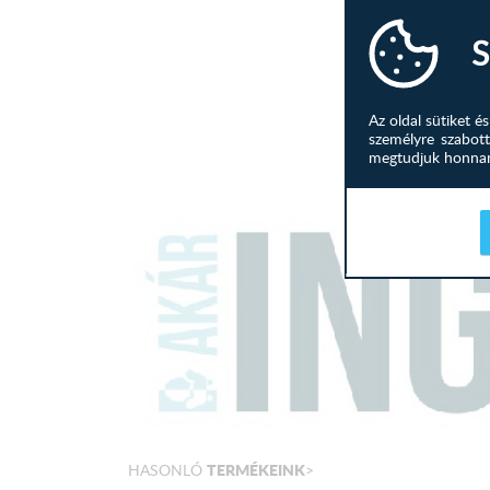
S
Az oldal sütiket 
személyre szabott
megtudjuk honnan 
TERMÉKEINK
HASONLÓ
>