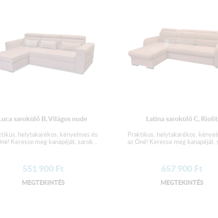
Luca sarokülő B, Világos nude
Latina sarokülő C, Riolit
ktikus, helytakarékos, kényelmes és
Praktikus, helytakarékos, kénye
né! Keresse meg kanapéját, sarok...
az Öné! Keresse meg kanapéját, s
551 900
Ft
657 900
Ft
MEGTEKINTÉS
MEGTEKINTÉS