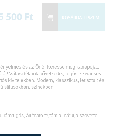
5 500
Ft
 kényelmes és az Öné! Keresse meg kanapéját,
áját! Választékunk bővelkedik, rugós, szivacsos,
s kivitelekben. Modern, klasszikus, letisztult és
rű stílusokban, színekben.
lámrugós, állítható fejtámla, hátulja szövettel