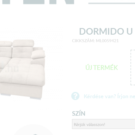
DORMIDO U
CIKKSZÁM: ML0059421
ÚJ TERMÉK
Kérdése van? Írjon n
SZÍN