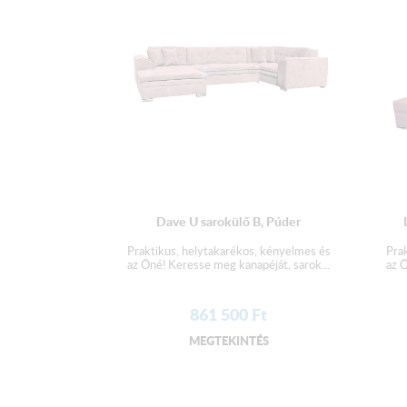
Dave U sarokülő B, Púder
Praktikus, helytakarékos, kényelmes és
Pra
az Öné! Keresse meg kanapéját, sarok...
az Ö
861 500
Ft
MEGTEKINTÉS