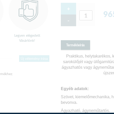
+
96
-
Legyen elégedett
Vásárlónk!
Termékleírás
Praktikus, helytakarékos,
Új vélemény írása
sarokülőjét vagy ülőgarnitúr
ágyazhatós vagy ágyneműtartó
újsze
rmékhez.
Egyéb adatok:
Szövet, kiemelőmechanika, hul
bevonva.
Ágyazható, ágyneműtartós.