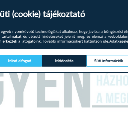
Képpel azonos vagy ellentéte
üti (cookie) tájékoztató
Válaszható színek:
és egyéb nyomkövető technológiákat alkalmaz, hogy javítsa a böngészési él
Homok szövet
 tartalmakat és célzott hirdetéseket jelenít meg, és elemzi a weboldalu
érkeztek a látogatóink.
További információkért kattintson ide:
Adatkezelé
Méretek:
Külső méret: 320 x 191 
Mind elfogad
Módosítás
Süti információk
Fekvőfelület: 128 x 260
Ülőmagasság: 45 
Ülőmélység: 62 
Teljes magasság: 84 x
A terméket elemekre bontva, 