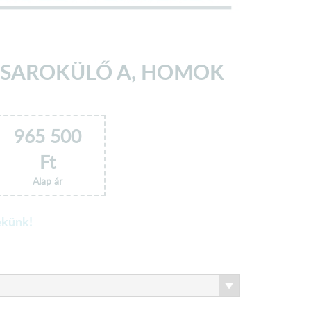
 SAROKÜLŐ A, HOMOK
965 500
Ft
Alap ár
ekünk!