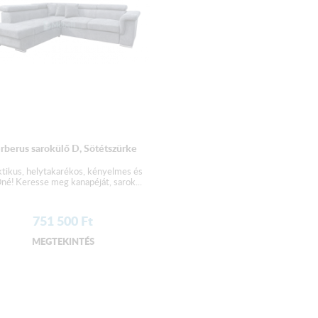
rberus sarokülő D, Sötétszürke
ktikus, helytakarékos, kényelmes és
né! Keresse meg kanapéját, sarok...
751 500
Ft
MEGTEKINTÉS