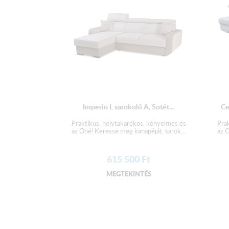
Imperio L sarokülő A, Sötét...
Ce
Praktikus, helytakarékos, kényelmes és
Pra
az Öné! Keresse meg kanapéját, sarok...
az Ö
615 500
Ft
MEGTEKINTÉS