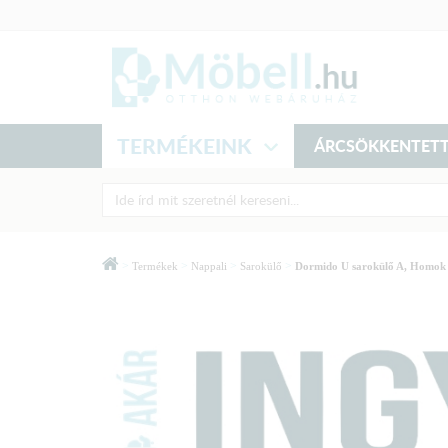
TERMÉKEINK
ÁRCSÖKKENTETT
>
>
>
>
Termékek
Nappali
Sarokülő
Dormido U sarokülő A, Homok