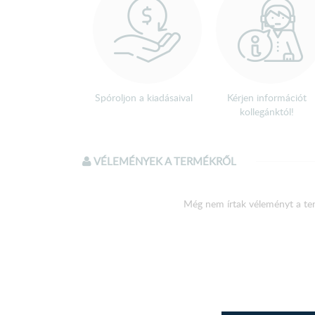
Spóroljon a kiadásaival
Kérjen információt
kollegánktól!
VÉLEMÉNYEK A TERMÉKRŐL
Még nem írtak véleményt a te