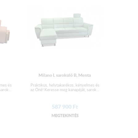
Milano L sarokülő B, Menta
lmes és
Praktikus, helytakarékos, kényelmes és
arok...
az Öné! Keresse meg kanapéját, sarok...
587 900
Ft
MEGTEKINTÉS