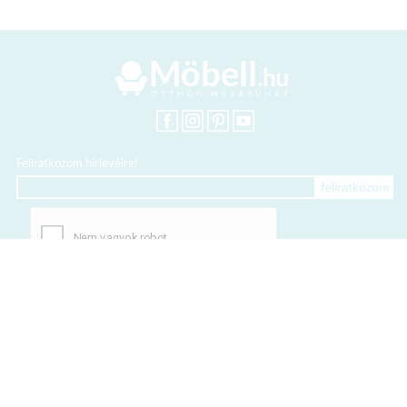
Feliratkozom hírlevélre!
+36 20 318 8122
Kártyás fizetés szolgáltatója:
Elfogadott kártyák: