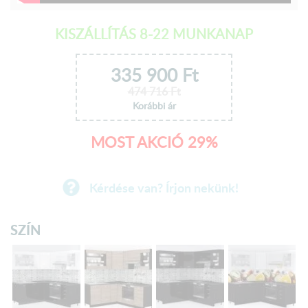
KISZÁLLÍTÁS 8-22 MUNKANAP
335 900
Ft
474 716
Ft
Korábbi ár
MOST AKCIÓ 29%
Kérdése van? Írjon nekünk!
SZÍN