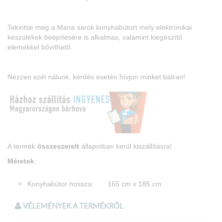
Tekintse meg a Mana sarok konyhabútort mely elektronikai
készülékek beépítésére is alkalmas, valamint kiegészítő
elemekkel bővíthető.
Nézzen szét nálunk, kérdés esetén hívjon minket bátran!
A termék
összeszerelt
állapotban kerül kiszállításra!
Méretek
:
Konyhabútor hossza: 165 cm x 185 cm
Felső elem magassága: 72 cm
VÉLEMÉNYEK A TERMÉKRŐL
Felső elem mélysége: 32 cm
Alsó elem magassága: 85 cm