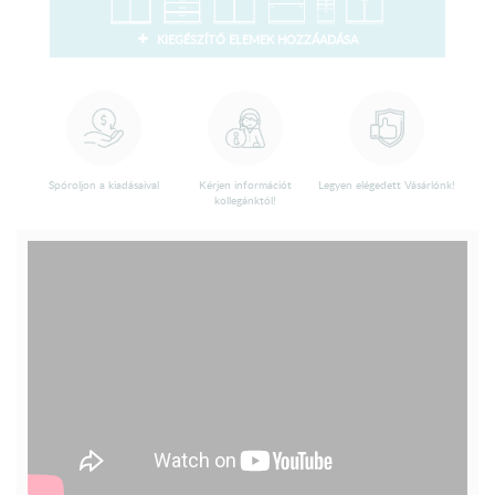
KIEGÉSZÍTŐ ELEMEK HOZZÁADÁSA
Spóroljon a kiadásaival
Kérjen információt
Legyen elégedett Vásárlónk!
kollegánktól!