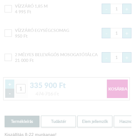
VÍZZÁRÓ 1,85 M
-
+
4 995
Ft
VÍZZÁRÓ EGYSÉGCSOMAG
-
+
950
Ft
2 MÉLYES BELEVÁGÓS MOSOGATÓTÁLCA
-
+
21 000
Ft
335 900
Ft
+
-
474 716
Ft
Termékleírás
Tudástér
Elem jellemzők
Hasznos i
Kiszállítás 8-22 munkanap!