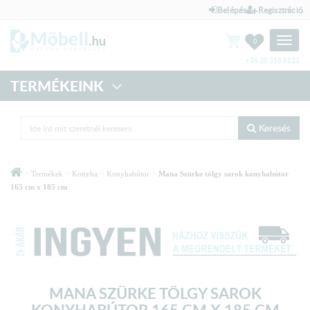
Belépés
Regisztráció
Toggle
0
naviga
+36 20 318 8122
TERMÉKEINK
Keresés
>
>
>
>
Termékek
Konyha
Konyhabútor
Mana Szürke tölgy sarok konyhabútor
165 cm x 185 cm
MANA SZÜRKE TÖLGY SAROK
KONYHABÚTOR 165 CM X 185 CM