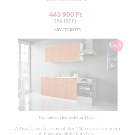
445 900
Ft
594 157
Ft
MEGTEKINTÉS
-25%
Tisza calvados konyhabútor 160 cm
A Tisza Calvados konyhabútor 160 cm széles modern
elrendezésű blokk konyhab...