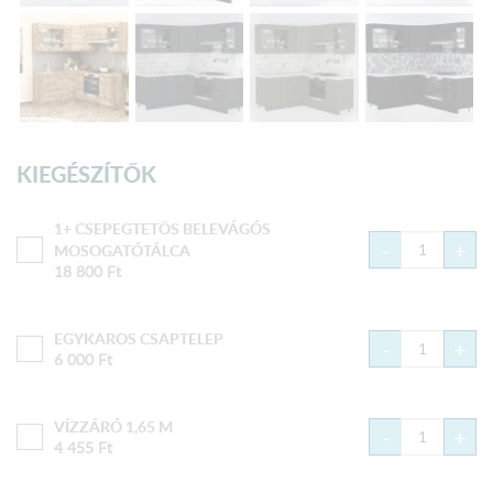
KIEGÉSZÍTŐK
1+ CSEPEGTETŐS BELEVÁGÓS
-
+
MOSOGATÓTÁLCA
18 800
Ft
EGYKAROS CSAPTELEP
-
+
6 000
Ft
VÍZZÁRÓ 1,65 M
-
+
4 455
Ft