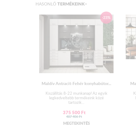
TERMÉKEINK
HASONLÓ
>
-23%
Maldív Antracit-Fehér konyhabútor...
Ma
Kiszállítás 8-22 munkanap! Az egyik
K
legkedveltebb termékeink közé
tartozik...
375 500
Ft
487 406
Ft
MEGTEKINTÉS