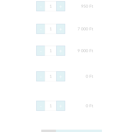
-
+
950
Ft
-
+
7 000
Ft
-
+
9 000
Ft
-
+
0
Ft
-
+
0
Ft