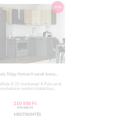
-23%
A munkalapot egyben szállí
Mosogató:
Az alapár
NEM
tartalmaz
Kiváló minőségű gyártót
lefolyóval.
Választható 1 mély+csepp
ula Tölgy Antracit sarok kony...
Nincs kiroppantva a csapte
állítás 8-22 munkanap! A Pula sarok
onyhabútor modern kialakítású...
Mosogatógép elhelyezkedése:
A beépíthető mosogatóg
210 500
Ft
274 446
Ft
A munkalap felülről, az ajtó
MEGTEKINTÉS
Vízzáró egységcsomag: