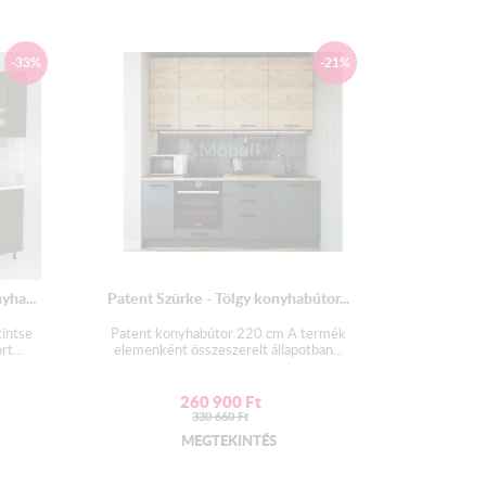
 / 2db / 72 cm x 15 cm x 30 cm
lem 43 cm x 60 cm x 32 cm
-33%
-21%
ós elem 80 cm x 60 cm x 32 cm
elem 85 cm × 50 cm × 51 cm
lye 85 cm × 60 cm × 51 cm
y elem 85 cm × 60 cm × 51 cm
s elem 85 cm × 45 cm × 51 cm
yha...
Patent Szürke - Tölgy konyhabútor...
front, Sonoma alsó front
kintse
Patent konyhabútor 220 cm A termék
t...
elemenként összeszerelt állapotban...
ép és a gáztűzhely
NEM
tartozéka a konyhabútornak!
260 900
Ft
330 660
Ft
MEGTEKINTÉS
laminált forgácslap.