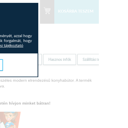
 500
Ft
92 750
Ft
ményét, azzal hogy
nk forgalmát, hogy
si tájékoztató
Elem jellemzők
Hasznos infók
Szállítási infók
széles modern elrendezésű konyhabútor. A termék
va.
etén hívjon minket bá
tran!