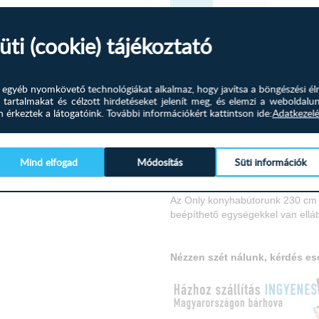
+
210
Új vélemény írása
üti (cookie) tájékoztató
-
2
rmékhez.
és egyéb nyomkövető technológiákat alkalmaz, hogy javítsa a böngészési él
 tartalmakat és célzott hirdetéseket jelenít meg, és elemzi a weboldalu
érkeztek a látogatóink.
További információkért kattintson ide:
Adatkezelé
Termékleírás
Tudástér
Mind elfogad
Módosítás
Süti információk
Kiszállítás 8-22 munkanap!
Az Only konyhabútorunk 230 cm 
beépíthető egységekkel van ellát
Nézzen szét nálunk, kérdés es