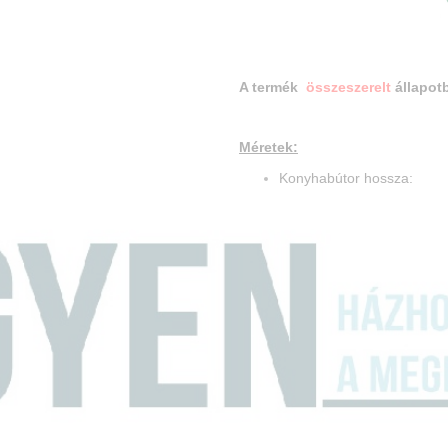
A termék
összeszerelt
állapotb
Méretek:
Konyhabútor hossz
Felső elem magassá
Felső elem mélysé
Alsó elem magassá
Alsó elem mélysé
Munkalap mélység
Elemek:
80-as felső kétajtós 