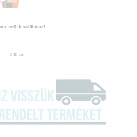
an kerül kiszállításra!
a: 230 cm
ga: 72 cm
ge: 32 cm
ga: 85 cm
ge: 51 cm
e: 60 cm
elem 72 cm × 80 cm × 32 cm