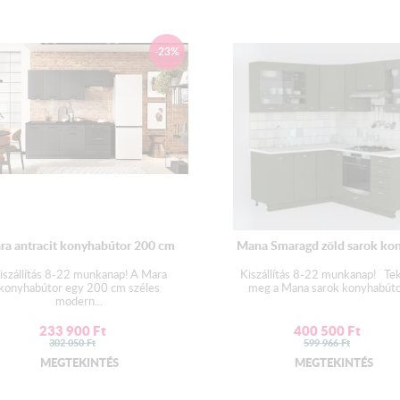
15-ös felső nyitott elem
60-as páraelszívós e
-23%
60-as felső felfelé mikr
50-es alsó mosogatós 
60-as mosogatógép he
60-as beépíthető tűzhel
60-as alsó ajtós-fióko
A termék színe:
ra antracit konyhabútor 200 cm
Mana Smaragd zöld sarok kon
Sonoma váz - Bordó felső 
iszállítás 8-22 munkanap! A Mara
Kiszállítás 8-22 munkanap! Te
konyhabútor egy 200 cm széles
meg a Mana sarok konyhabútor
modern...
A páraelszívó,mikró, mosogatóg
233 900
Ft
400 500
Ft
302 050
Ft
599 966
Ft
MEGTEKINTÉS
MEGTEKINTÉS
Munkalap:
2,8 cm vastagságú préselt 