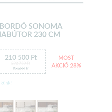
2 BORDÓ SONOMA
ABÚTOR 230 CM
210 500
Ft
MOST
292 750
Ft
AKCIÓ 28%
Korábbi ár
ekünk!