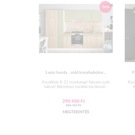
-30%
Lazúr borda - zöld konyhabútor...
P
Kiszállítás 8-22 munkanap! Nézzen szét
Kisz
nálunk! Bármilyen további kérdéssel...
k
290 900
Ft
416 757
Ft
MEGTEKINTÉS