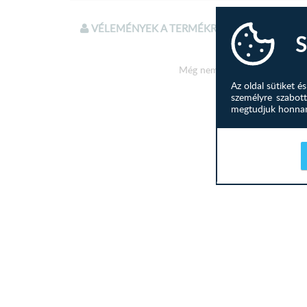
VÉLEMÉNYEK A TERMÉKRŐL
S
Még nem írtak véleményt a te
Az oldal sütiket 
személyre szabott
megtudjuk honnan 