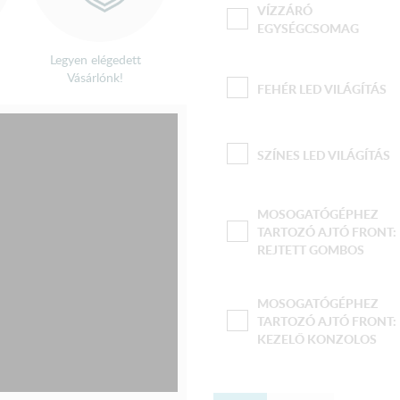
VÍZZÁRÓ
EGYSÉGCSOMAG
Legyen elégedett
Vásárlónk!
FEHÉR LED VILÁGÍTÁS
SZÍNES LED VILÁGÍTÁS
MOSOGATÓGÉPHEZ
TARTOZÓ AJTÓ FRONT:
REJTETT GOMBOS
MOSOGATÓGÉPHEZ
TARTOZÓ AJTÓ FRONT:
KEZELŐ KONZOLOS