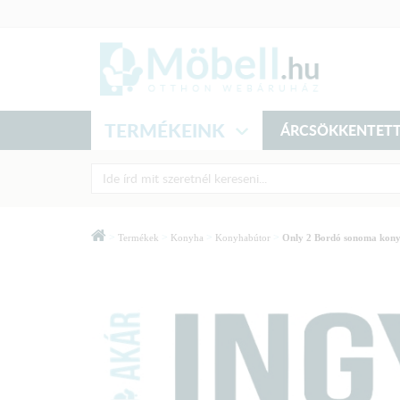
TERMÉKEINK
ÁRCSÖKKENTETT
>
>
>
>
Termékek
Konyha
Konyhabútor
Only 2 Bordó sonoma kon