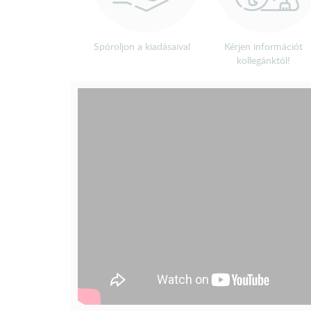
Spóroljon a kiadásaival
Kérjen információt
kollegánktól!