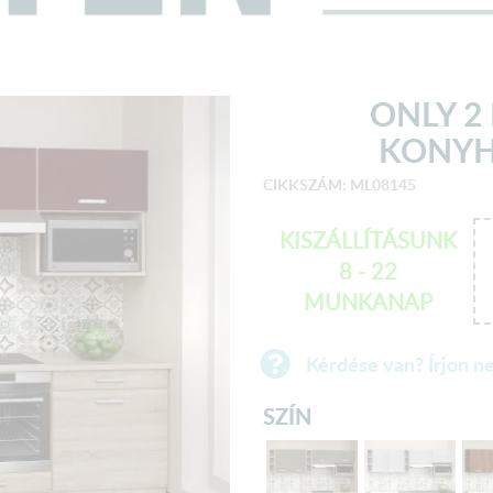
ONLY 
KONYH
CIKKSZÁM: ML08145
KISZÁLLÍTÁSUNK
8 - 22
MUNKANAP
Kérdése van? Írjon n
SZÍN